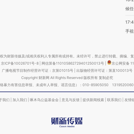
候任
17:
手祖
权为财新传媒及/或相关权利人专属所有或持有。未经许可，禁止进行转载、摘编、
京ICP备10026701号-8
|
网信算备110105862729401250013号
|
京公网安备 11
广播电视节目制作经营许可证：京第01015号
|
出版物经营许可证：第直100013号
Copyright 财新网 All Rights Reserved 版权所有 复制必究
害信息举报、未成年人举报、谣言信息）：010-85905050 13195200605 举报邮
于我们
|
加入我们
|
啄木鸟公益基金会
|
意见与反馈
|
提供新闻线索
|
联系我们
|
友情