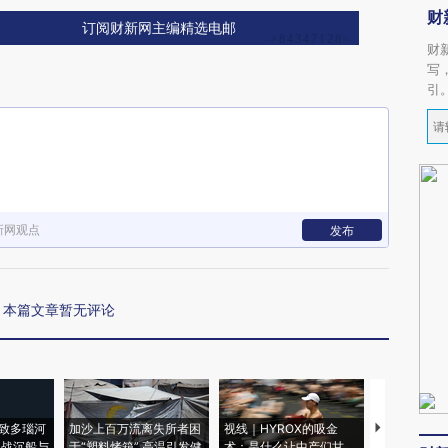
财
订阅财新网主编精选电邮
财
写
引
新网观点
发布
本篇文章暂无评论
致多瑙河
加沙上百万流离失所者困
视线｜HYROX的吸金
马航飞行员
二战沉船与
于“塑料烤箱” 高温引发健
术：是什么让中产们甘
粒摇头丸 尿