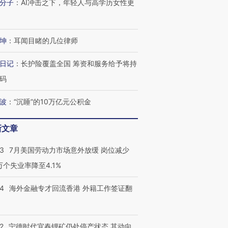
分子
：
AI冲击之下，年轻人与高学历女性更
坤
：
耳闻目睹的几位律师
日记
：
长护险覆盖全国 筹资和服务给予将持
码
波
：
“沉睡”的10万亿元公积金
新文章
43
7月美国劳动力市场意外放缓 岗位减少
3万个失业率降至4.1%
14
海外金融专才回流香港 外籍工作签证翻
2
宁德时代宜春锂矿仍处停产状态 其动向