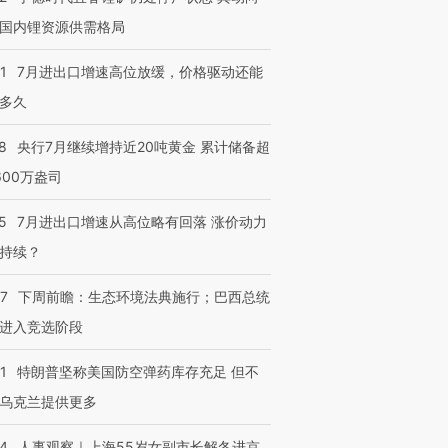
国内锂资源供需格局
1
7月进出口增速高位放缓，价格驱动还能
多久
8
央行7月继续增持近20吨黄金 累计储备超
600万盎司
5
7月进出口增速从高位略有回落 涨价动力
持续？
07
下周前瞻：生态环境法典施行；巴西总统
进入竞选阶段
1
特朗普坚称美国防空弹药库存充足 但不
乌克兰提供更多
24
人事观察｜上海55岁女副市长解冬进京