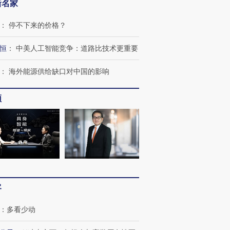
新名家
育部长拱下台
飞地休达
13人遇难
：
停不下来的价格？
恒
：
中美人工智能竞争：道路比技术更重要
进第四届链博
【商旅对话】华住集团
：
海外能源供给缺口对中国的影响
技“链”接产
【特别呈现】寻找100种
CFO：不靠规模取胜，华
【特别呈
有意思的生活方式·第三对
住三大增长引擎是什么？
有意思的
频
客
：
多看少动