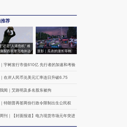
辑推荐
侵”还是“人道危机” 难
撕裂西班牙飞地休达
显影｜瓜农的漫长等待
｜
宇树发行市值610亿 先行者的加速和考验
｜
在岸人民币兑美元汇率连日升破6.75
我闻
｜
艾路明及多名股东被拘
｜
特朗普再签两份行政令限制出生公民权
周刊
｜
【封面报道】电力现货市场元年突进