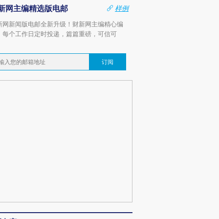
新网主编精选版电邮
样例
新网新闻版电邮全新升级！财新网主编精心编
，每个工作日定时投递，篇篇重磅，可信可
。
订阅
跨国走私7万
视线｜被称为“蟑螂”的印
视线｜“入侵”还是“人道危
检体内含3种
度Z世代 用街头抗争将教
机”？难民潮撕裂西班牙
秘鲁纳斯