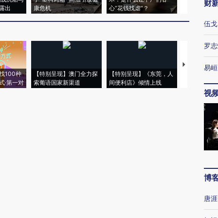
财
露出
康危机
心“花钱找虐”？
毒品
伍戈
罗志
【推广】走
易峘
找100种
【特别呈现】澳门全力探
【特别呈现】《东莞，人
会，让数智科
式·第一对
索葡语国家新渠道
间便利店》倾情上线
业
视
博
唐涯