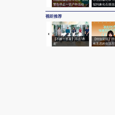
警告停止一切户外活动
猛犸象化石接连
视听推荐
【不唯一答案】不止“养
【特别呈现】寻
老”
有意思的生活方