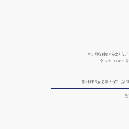
财新网所刊载内容之知识产
京ICP证090880号
违法和不良信息举报电话（涉网络暴力有
关