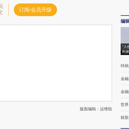
员
订阅/会员升级
文
编
“入
民潮
特稿
金融
金融
世界
版面编辑：运维组
财新