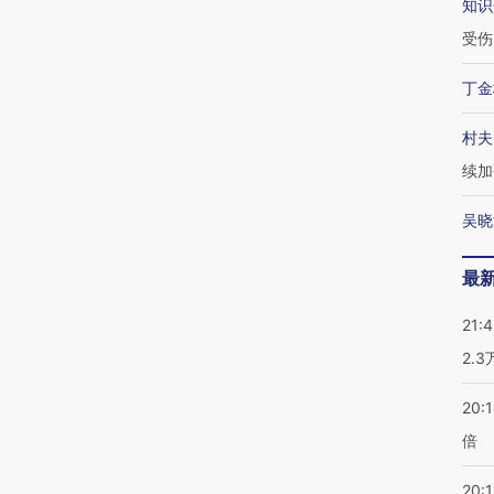
知识
受伤
丁金
村夫
续加
吴晓
最
21:
2.
20:
倍
20:1