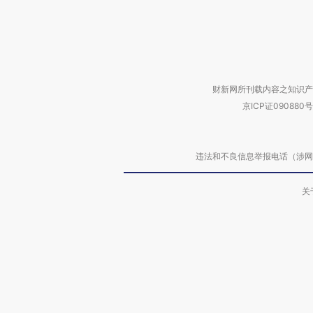
财新网所刊载内容之知识产
京ICP证090880号
违法和不良信息举报电话（涉网络暴力有
关