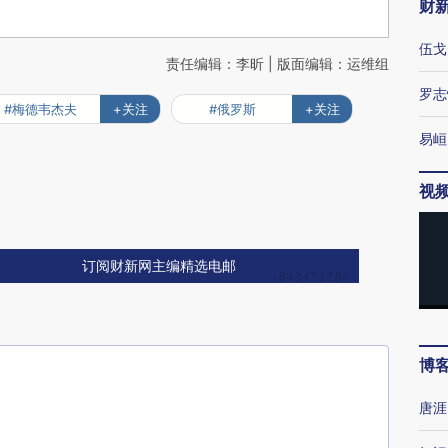
财
伍戈
责任编辑：李昕 | 版面编辑：运维组
罗志
#梅德韦杰夫
+关注
#俄罗斯
+关注
易峘
视
订阅财新网主编精选电邮
博
唐涯