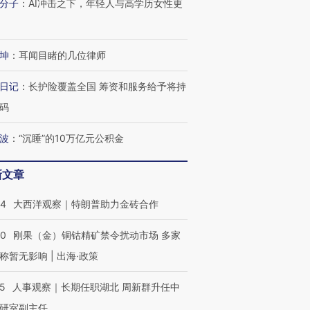
分子
：
AI冲击之下，年轻人与高学历女性更
坤
：
耳闻目睹的几位律师
日记
：
长护险覆盖全国 筹资和服务给予将持
码
波
：
“沉睡”的10万亿元公积金
OX的吸金
马航飞行员跨国走私7万
视线｜被称为“蟑螂”的印
让中产们甘
粒摇头丸 尿检体内含3种
度Z世代 用街头抗争将教
秘鲁纳斯
新文章
”？
毒品
育部长拱下台
13人遇难
44
大西洋观察｜特朗普助力金砖合作
40
刚果（金）铜钴精矿禁令扰动市场 多家
称暂无影响 | 出海·政策
进第四届链博
【商旅对话】华住集团
技“链”接产
【特别呈现】寻找100种
CFO：不靠规模取胜，华
【特别呈
有意思的生活方式·第三对
住三大增长引擎是什么？
有意思的
25
人事观察｜长期任职湖北 周新群升任中
研室副主任