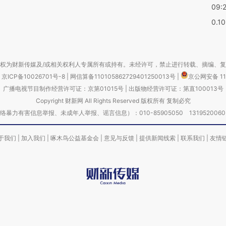
09:
0.1
权为财新传媒及/或相关权利人专属所有或持有。未经许可，禁止进行转载、摘编、
京ICP备10026701号-8
|
网信算备110105862729401250013号
|
京公网安备 11
广播电视节目制作经营许可证：京第01015号
|
出版物经营许可证：第直100013号
Copyright 财新网 All Rights Reserved 版权所有 复制必究
害信息举报、未成年人举报、谣言信息）：010-85905050 13195200605 举报邮
于我们
|
加入我们
|
啄木鸟公益基金会
|
意见与反馈
|
提供新闻线索
|
联系我们
|
友情