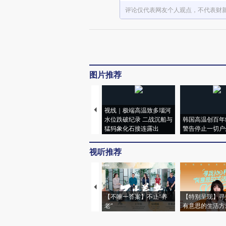
评论仅代表网友个人观点，不代表财
图片推荐
视线｜极端高温致多瑙河
水位跌破纪录 二战沉船与
韩国高温创百年
猛犸象化石接连露出
警告停止一切户
视听推荐
【不唯一答案】不止“养
【特别呈现】寻
老”
有意思的生活方