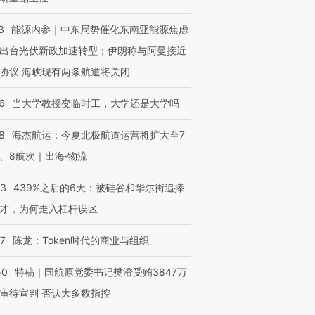
3
能源内参｜中东局势催化东南亚能源焦虑
出台光伏新政加速转型；伊朗称与阿曼接近
协议 海峡现有两条航道将关闭
6
当大学教授变临时工，大学还是大学吗
8
海杰航运：今夏北极航道运营将扩大至7
、8航次｜出海·物流
53
439%之后的6天：被硅谷和华尔街追捧
才，为何走入杠杆误区
07
陈龙：Token时代的商业与组织
50
特稿｜国航原党委书记樊澄受贿3847万
审待宣判 否认大多数指控