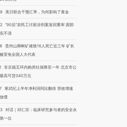
09
美日联合干预汇率，为何影响了黄金
32
“90后”农民工讨薪涉刑案发回重审 因部
实不清
36
贵州山脚树矿难致16人死亡近三年 矿长
被罢免全国人大代表
2
非京籍五环内购房社保降至一年 北京市公
最高可贷340万元
7
寒武纪上半年净利润同比翻倍 营收增速
放缓
53
对话｜邱仁宗：临床研究参与者的安全永
第一位