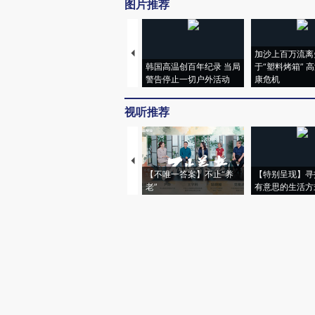
图片推荐
加沙上百万流离
韩国高温创百年纪录 当局
于“塑料烤箱” 
警告停止一切户外活动
康危机
视听推荐
【不唯一答案】不止“养
【特别呈现】寻
老”
有意思的生活方