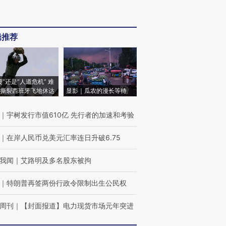
辑推荐
侵”还是“人道危机” 难
撕裂西班牙飞地休达
显影｜瓜农的漫长等待
｜
宇树发行市值610亿 先行者的加速和考验
｜
在岸人民币兑美元汇率连日升破6.75
我闻
｜
艾路明及多名股东被拘
｜
特朗普再签两份行政令限制出生公民权
周刊
｜
【封面报道】电力现货市场元年突进