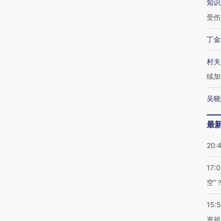
知识
受伤
丁金
村夫
续加
吴晓
最
20:
17:
空”
15:
资超