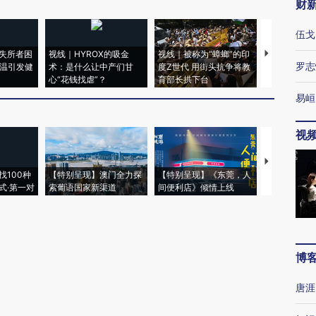
财
伍戈
失所者困
视线｜HYROX的吸金
视线｜被称为“蟑螂”的印
视线｜“入侵
罗志
高温引发健
术：是什么让中产们甘
度Z世代 用街头抗争将教
机”？难民潮
心“花钱找虐”？
育部长拱下台
飞地休达
易峘
视
【推广】走
找100种
【特别呈现】澳门全力探
【特别呈现】《东莞，人
会，让数智科
式·第一对
索葡语国家新渠道
间便利店》倾情上线
业
博
唐涯