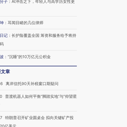
分子
：
AI冲击之下，年轻人与高学历女性更
坤
：
耳闻目睹的几位律师
日记
：
长护险覆盖全国 筹资和服务给予将持
码
波
：
“沉睡”的10万亿元公积金
新文章
46
离岸信托90天补税窗口期疑问
00
普渡机器人如何平衡“脚踏实地”与“仰望星
？
57
特朗普召开矿业圆桌会 拟向关键矿产投
20亿美元