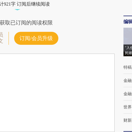
计921字 订阅后继续阅读
编
获取已订阅的阅读权限
员
订阅/会员升级
文
“入
民潮
特稿
金融
金融
世界
财新