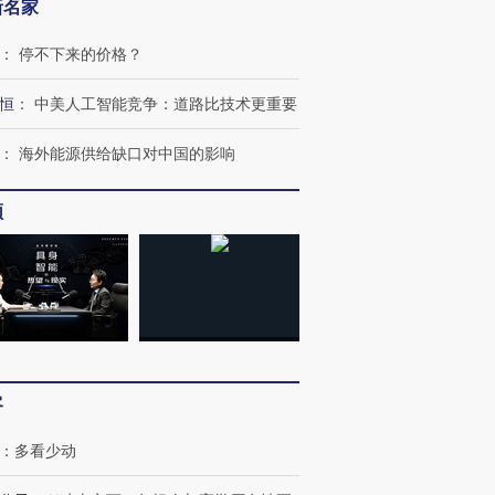
新名家
：
停不下来的价格？
”还是“人道危
湖北宜昌局部短时降雨
哈尔滨遭遇短时极端强降
恒
：
中美人工智能竞争：道路比技术更重要
撕裂西班牙
128毫米 紧急转移近
雨 3小时累计雨量超80毫
秘鲁纳斯
4000人
米
13人遇难
：
海外能源供给缺口对中国的影响
频
进第四届链博
【商旅对话】华住集团
技“链”接产
【特别呈现】寻找100种
CFO：不靠规模取胜，华
【特别呈
有意思的生活方式·第三对
住三大增长引擎是什么？
有意思的
客
：
多看少动