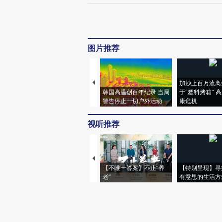
图片推荐
加沙上百万流离
韩国高温创百年纪录 当局
于“塑料烤箱” 
警告停止一切户外活动
康危机
视听推荐
【不唯一答案】不止“养
【特别呈现】寻
老”
有意思的生活方