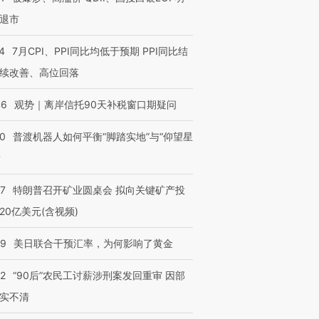
退市
4
7月CPI、PPI同比均低于预期 PPI同比结
续改善、高位回落
46
观势｜离岸信托90天补税窗口期疑问
00
普渡机器人如何平衡“脚踏实地”与“仰望星
？
57
特朗普召开矿业圆桌会 拟向关键矿产投
20亿美元(含视频)
09
美日联合干预汇率，为何影响了黄金
32
“90后”农民工讨薪涉刑案发回重审 因部
实不清