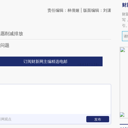
财
责任编辑：林倩娅 | 版面编辑：刘潇
财
写
引
自愿削减排放
间问题
订阅财新网主编精选电邮
新网观点
发布