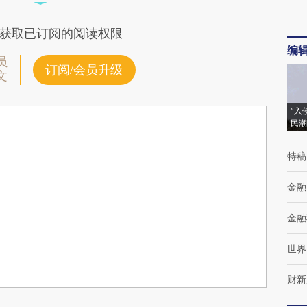
获取已订阅的阅读权限
编
员
订阅/会员升级
文
“入
民潮
特稿
金融
金融
世界
财新