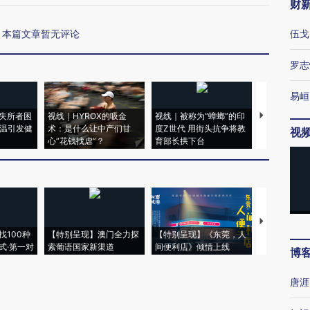
财
本篇文章暂无评论
伍戈
罗志
易峘
失所者困
视线｜HYROX的吸金
视线｜被称为“蟑螂”的印
视线｜“入侵
高温引发健
术：是什么让中产们甘
度Z世代 用街头抗争将教
机”？难民潮
视
心“花钱找虐”？
育部长拱下台
飞地休达
【推广】走
找100种
【特别呈现】澳门全力探
【特别呈现】《东莞，人
会，让数智科
式·第一对
索葡语国家新渠道
间便利店》倾情上线
业
博
唐涯