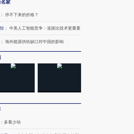
新名家
：
停不下来的价格？
恒
：
中美人工智能竞争：道路比技术更重要
：
海外能源供给缺口对中国的影响
”还是“人道危
湖北宜昌局部短时降雨
哈尔滨遭遇短时极端强降
撕裂西班牙
128毫米 紧急转移近
雨 3小时累计雨量超80毫
秘鲁纳斯
频
4000人
米
13人遇难
进第四届链博
【商旅对话】华住集团
技“链”接产
【特别呈现】寻找100种
CFO：不靠规模取胜，华
【特别呈
有意思的生活方式·第三对
住三大增长引擎是什么？
有意思的
客
：
多看少动