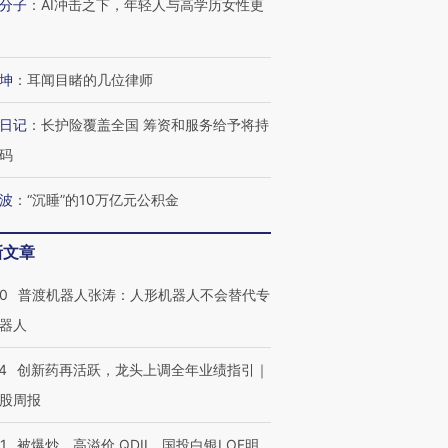
分子
：
AI冲击之下，年轻人与高学历女性更
坤
：
耳闻目睹的几位律师
日记
：
长护险覆盖全国 筹资和服务给予将持
码
波
：
“沉睡”的10万亿元公积金
新文章
00
普渡机器人张涛：人形机器人不会替代专
器人
4
创新药再活跃，龙头上调全年业绩指引｜
股周报
1
被爆炒、高溢价 QDII、国投白银LOF明