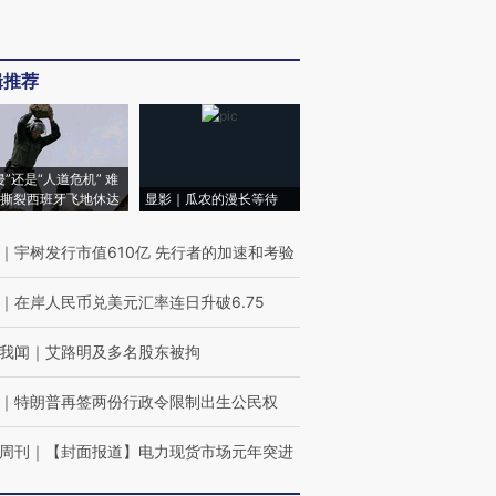
辑推荐
侵”还是“人道危机” 难
撕裂西班牙飞地休达
显影｜瓜农的漫长等待
｜
宇树发行市值610亿 先行者的加速和考验
｜
在岸人民币兑美元汇率连日升破6.75
我闻
｜
艾路明及多名股东被拘
｜
特朗普再签两份行政令限制出生公民权
周刊
｜
【封面报道】电力现货市场元年突进