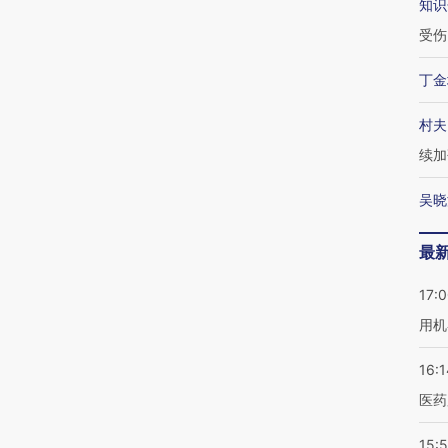
知识
受伤
丁金
村夫
续加
吴晓
最
17:
用机
16:1
医药
15:5