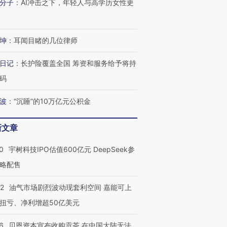
分子
：
AI冲击之下，年轻人与高学历女性更
坤
：
耳闻目睹的几位律师
日记
：
长护险覆盖全国 筹资和服务给予将持
码
波
：
“沉睡”的10万亿元公积金
新文章
0
宇树科技IPO估值600亿元 DeepSeek参
略配售
22
油气市场剧烈波动现套利空间 嘉能可上
扭亏、净利增超50亿美元
6
贝恩资本宣布收购贡茶 在中国大陆无法