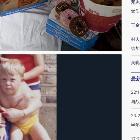
知识
受伤
丁金
村夫
续加
吴晓
最
22:1
与战
20:
半年
17:2