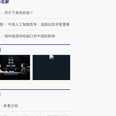
新名家
：
停不下来的价格？
恒
：
中美人工智能竞争：道路比技术更重要
：
海外能源供给缺口对中国的影响
频
客
：
多看少动