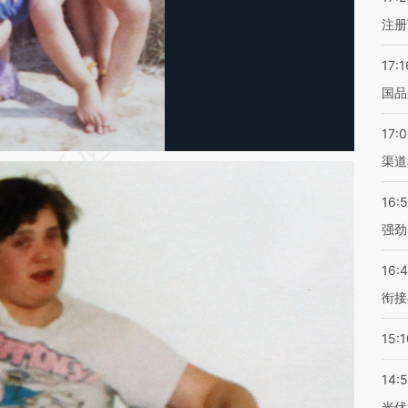
注册
17:1
国品
17:
渠道
16:
强劲
16:
衔接
15:1
14:
光伏