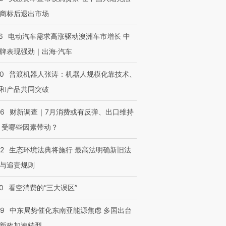
商标后退出市场
6
电动汽车需求高涨驱动澳洲车市增长 中
牌表现强劲｜出海·汽车
00
普渡机器人张涛：机器人规模化靠技术、
和产品共同突破
56
财新调查｜7月消费或有反弹、出口维持
 受哪些因素带动？
42
生态环境法典将施行 最高法明确新旧法
与追责规则
0
看空消费的“三大误区”
59
中东局势催化东南亚能源焦虑 多国出台
新政加速转型