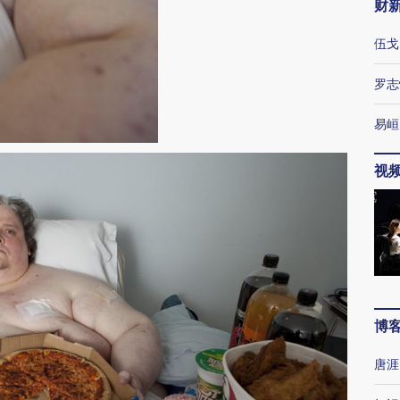
财
伍戈
罗志
易峘
视
博
唐涯