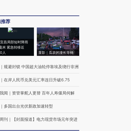
辑推荐
宜昌局部短时降雨
8毫米 紧急转移近
00人
显影｜瓜农的漫长等待
｜
规避封锁 中国超大油轮停靠埃及绕行非洲
｜
在岸人民币兑美元汇率连日升破6.75
我闻
｜
资管掌舵人更替 百年人寿僵局何解
｜
多国出台光伏新政加速转型
周刊
｜
【封面报道】电力现货市场元年突进