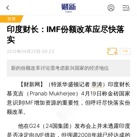
世界
印度财长：IMF份额改革应尽快落
实
2012年04月20日 09:23
T中
新的份额改革讨论需考虑新兴国家的经济地位
【财新网】（特派华盛顿记者
章涛
）
印度财长
慕克吉（Pranab Mukherjee）4月19日称金砖国家
意识到IMF增加资源的重要性，但呼吁尽快落实份
额改革。
他在G24（24国集团）发布会上并未透露印度
是否决定向IMF借款，但强调2008年就已经达成的