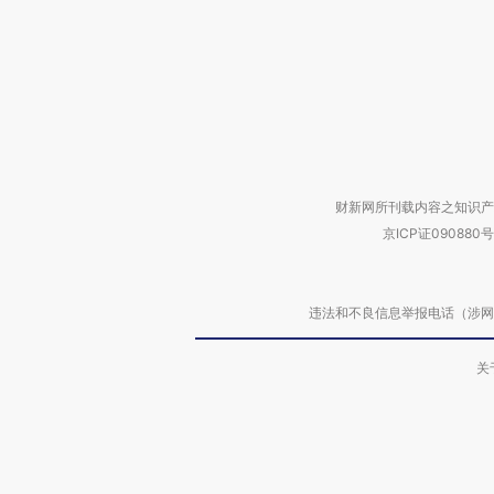
财新网所刊载内容之知识产
京ICP证090880号
违法和不良信息举报电话（涉网络暴力有
关