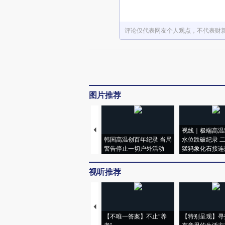
评论仅代表网友个人观点，不代表财
图片推荐
视线｜极端高温
韩国高温创百年纪录 当局
水位跌破纪录 
警告停止一切户外活动
猛犸象化石接连
视听推荐
【不唯一答案】不止“养
【特别呈现】寻