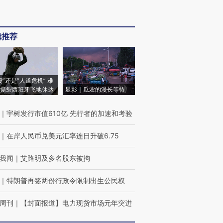
辑推荐
侵”还是“人道危机” 难
撕裂西班牙飞地休达
显影｜瓜农的漫长等待
｜
宇树发行市值610亿 先行者的加速和考验
｜
在岸人民币兑美元汇率连日升破6.75
我闻
｜
艾路明及多名股东被拘
｜
特朗普再签两份行政令限制出生公民权
周刊
｜
【封面报道】电力现货市场元年突进