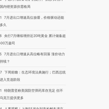
国内锂资源供需格局
1
7月进出口增速高位放缓，价格驱动还能
多久
8
央行7月继续增持近20吨黄金 累计储备超
600万盎司
5
7月进出口增速从高位略有回落 涨价动力
持续？
07
下周前瞻：生态环境法典施行；巴西总统
进入竞选阶段
1
特朗普坚称美国防空弹药库存充足 但不
乌克兰提供更多
24
人事观察｜上海55岁女副市长解冬进京