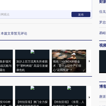
财
伍戈
新网观点
发布
罗志
易峘
本篇文章暂无评论
视
致多瑙河
加沙上百万流离失所者困
视线｜HYROX的吸金
马航飞行员
二战沉船与
于“塑料烤箱” 高温引发健
术：是什么让中产们甘
粒摇头丸 尿
露出
康危机
心“花钱找虐”？
毒品
博
唐涯
【推广】走
找100种
【特别呈现】澳门全力探
【特别呈现】《东莞，人
会，让数智科