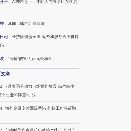
有意思的生活方式·第三对
住三大增长引擎是什么？
有意思的
分子
：
AI冲击之下，年轻人与高学历女性更
坤
：
耳闻目睹的几位律师
日记
：
长护险覆盖全国 筹资和服务给予将持
码
波
：
“沉睡”的10万亿元公积金
新文章
43
7月美国劳动力市场意外放缓 岗位减少
3万个失业率降至4.1%
14
海外金融专才回流香港 外籍工作签证翻
2
宁德时代宜春锂矿仍处停产状态 其动向