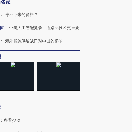
新名家
：
停不下来的价格？
恒
：
中美人工智能竞争：道路比技术更重要
：
海外能源供给缺口对中国的影响
频
跨国走私7万
视线｜被称为“蟑螂”的印
视线｜“入侵”还是“人道危
检体内含3种
度Z世代 用街头抗争将教
机”？难民潮撕裂西班牙
秘鲁纳斯
育部长拱下台
飞地休达
13人遇难
客
：
多看少动
进第四届链博
【商旅对话】华住集团
技“链”接产
【特别呈现】寻找100种
CFO：不靠规模取胜，华
【特别呈