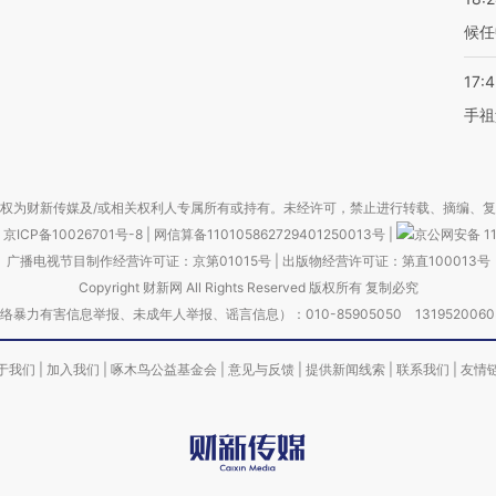
候任
17:
手祖
权为财新传媒及/或相关权利人专属所有或持有。未经许可，禁止进行转载、摘编、
京ICP备10026701号-8
|
网信算备110105862729401250013号
|
京公网安备 11
广播电视节目制作经营许可证：京第01015号
|
出版物经营许可证：第直100013号
Copyright 财新网 All Rights Reserved 版权所有 复制必究
害信息举报、未成年人举报、谣言信息）：010-85905050 13195200605 举报邮
于我们
|
加入我们
|
啄木鸟公益基金会
|
意见与反馈
|
提供新闻线索
|
联系我们
|
友情