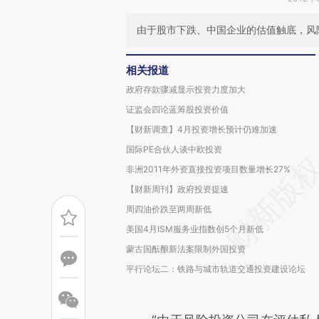
由于股市下跌、中国企业的估值触底，风
相关报道
政府存款骤减显示投资力度加大
证监会四论蓝筹股投资价值
【财新调查】4月投资增长预计仍难加速
国际PE合伙人谈中欧投资
非洲2011年外资直接投资项目数量增长27%
【财新周刊】政府投资提速
周四油价跌至两周新低
美国4月ISM服务业指数创5个月新低
蒙古国酝酿新法案限制外国投资
平行论坛二：铁路与城市轨道交通投资建设论坛