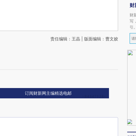
财
财
写
引
责任编辑：王晶 | 版面编辑：曹文姣
订阅财新网主编精选电邮