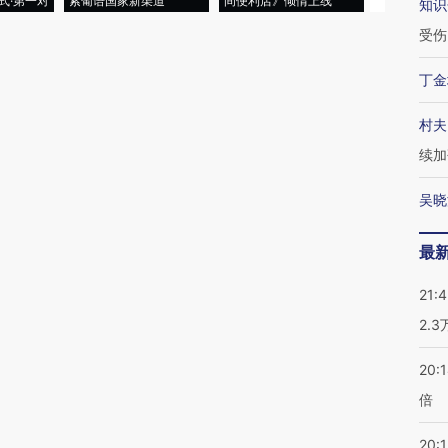
式·第一对
索葡语国家新渠道
间便利店》倾情上线
业
知识
受伤
丁金
村夫
续加
吴晓
最
21:
2.
20:
倍
20:1