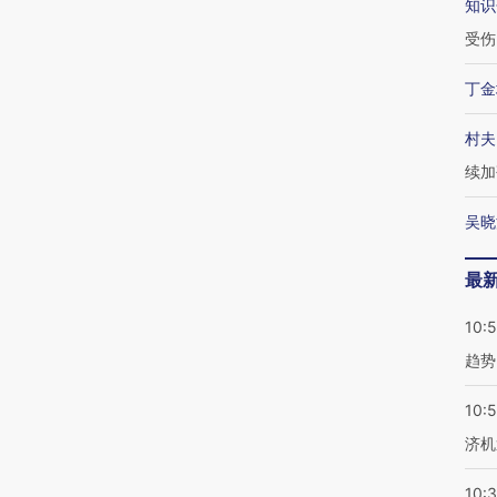
知识
受伤
丁金
村夫
续加
吴晓
最
10:
趋势
10:
济机
10: