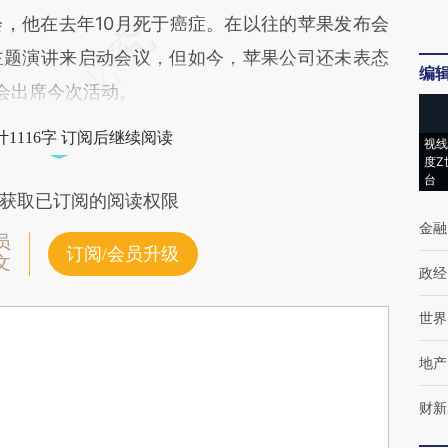
，他在去年10月死于癌症。在以往的苹果发布会
主题演讲来启动会议，但如今，苹果公司还未表态
编
是否会出席今次活动。
1116字 订阅后继续阅读
视线
度Z
台
获取已订阅的阅读权限
金融
员
订阅/会员升级
文
政经
世界
地产
财新