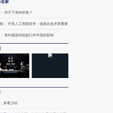
新名家
：
停不下来的价格？
恒
：
中美人工智能竞争：道路比技术更重要
：
海外能源供给缺口对中国的影响
频
跨国走私7万
视线｜HY
检体内含3种
泽连斯基密集出访美英 索
秘鲁纳斯卡观光飞机坠毁
术：是什
要防空导弹“救急”
13人遇难
心“花钱找
进第四届链博
【商旅对话】华住集团
客
技“链”接产
【特别呈现】寻找100种
CFO：不靠规模取胜，华
【特别呈
有意思的生活方式·第三对
住三大增长引擎是什么？
有意思的
：
多看少动