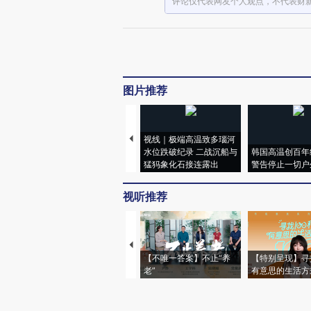
评论仅代表网友个人观点，不代表财
图片推荐
视线｜极端高温致多瑙河
水位跌破纪录 二战沉船与
韩国高温创百年
猛犸象化石接连露出
警告停止一切户
视听推荐
【不唯一答案】不止“养
【特别呈现】寻
老”
有意思的生活方