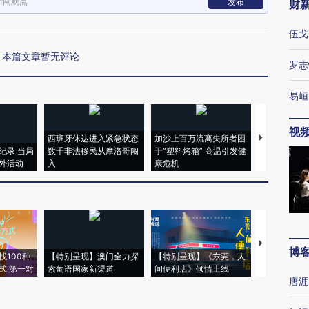
新网观点
发布
财
伍戈
本篇文章暂无评论
罗志
易峘
视
西班牙休达进入紧急状态
加沙上百万流离失所者困
马航飞行员
纪录 当局
数千非法移民从摩洛哥闯
于“塑料烤箱” 高温引发健
粒摇头丸 尿
外活动
入
康危机
毒品
【推广】走
博
找100种
【特别呈现】澳门全力探
【特别呈现】《东莞，人
会，让数智科
式·第一对
索葡语国家新渠道
间便利店》倾情上线
业
唐涯