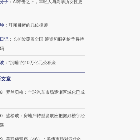
分子
：
AI冲击之下，年轻人与高学历女性更
坤
：
耳闻目睹的几位律师
日记
：
长护险覆盖全国 筹资和服务给予将持
码
波
：
“沉睡”的10万亿元公积金
新文章
58
罗兰贝格：全球汽车市场逐渐区域化已成
50
盛松成：房地产转型发展应把握好楼宇经
遇
39
美联储观察（46）：美债市场对沃什的