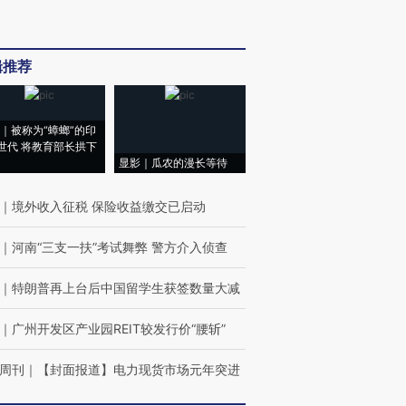
辑推荐
｜被称为“蟑螂”的印
世代 将教育部长拱下
显影｜瓜农的漫长等待
｜
境外收入征税 保险收益缴交已启动
｜
河南“三支一扶”考试舞弊 警方介入侦查
｜
特朗普再上台后中国留学生获签数量大减
｜
广州开发区产业园REIT较发行价“腰斩”
周刊
｜
【封面报道】电力现货市场元年突进