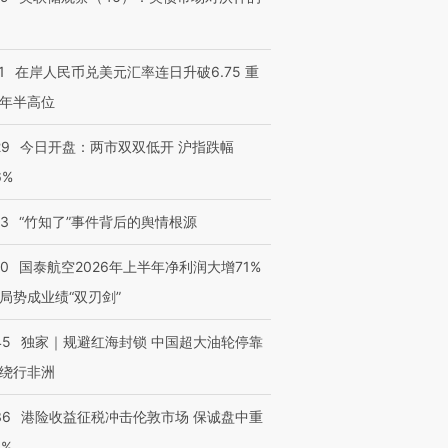
1
在岸人民币兑美元汇率连日升破6.75 重
年半高位
29
今日开盘：两市双双低开 沪指跌幅
6%
13
“竹知了”事件背后的舆情根源
10
国泰航空2026年上半年净利润大增71%
局势成业绩“双刃剑”
45
独家｜规避红海封锁 中国超大油轮停靠
绕行非洲
36
港险收益征税冲击伦敦市场 保诚盘中重
3%