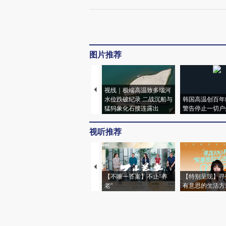
图片推荐
视线｜极端高温致多瑙河
水位跌破纪录 二战沉船与
韩国高温创百年
猛犸象化石接连露出
警告停止一切户
视听推荐
【不唯一答案】不止“养
【特别呈现】寻
老”
有意思的生活方