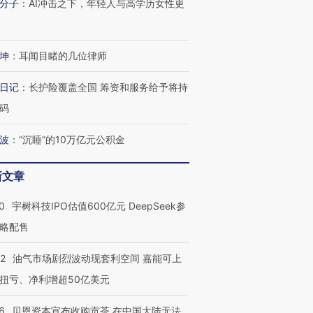
分子
：
AI冲击之下，年轻人与高学历女性更
坤
：
耳闻目睹的几位律师
日记
：
长护险覆盖全国 筹资和服务给予将持
码
波
：
“沉睡”的10万亿元公积金
新文章
0
宇树科技IPO估值600亿元 DeepSeek参
略配售
22
油气市场剧烈波动现套利空间 嘉能可上
扭亏、净利增超50亿美元
6
贝恩资本宣布收购贡茶 在中国大陆无法