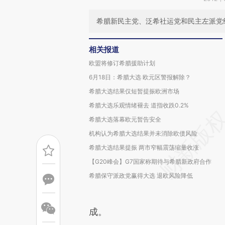
希腊新民主党、泛希社运党和民主左派党
相关报道
欧盟将修订希腊援助计划
6月18日：希腊大选 欧元区警报解除？
希腊大选结果仅短暂提振欧洲市场
希腊大选乐观情绪褪去 道指收跌0.2%
希腊大选落幕欧元暂告安全
机构认为希腊大选结果并未消除欧债风险
希腊大选结果提振 两市窄幅震荡缩量收涨
【G20峰会】G7国家称期待与希腊新政府合作
希腊保守派政党赢得大选 退欧风险降低
成。