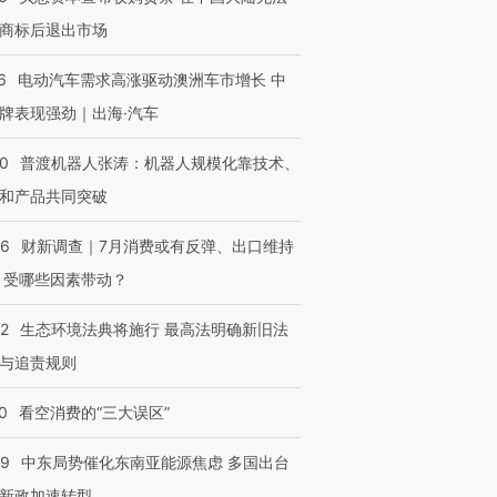
商标后退出市场
6
电动汽车需求高涨驱动澳洲车市增长 中
牌表现强劲｜出海·汽车
00
普渡机器人张涛：机器人规模化靠技术、
和产品共同突破
56
财新调查｜7月消费或有反弹、出口维持
 受哪些因素带动？
42
生态环境法典将施行 最高法明确新旧法
与追责规则
0
看空消费的“三大误区”
59
中东局势催化东南亚能源焦虑 多国出台
新政加速转型