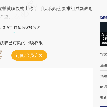
誓就职仪式上称，“明天我就会要求组成新政府
希望。”
编
计519字 订阅后继续阅读
湖北
12
获取已订阅的阅读权限
40
员
独家
订阅/会员升级
文
金融
金融
能源
财新