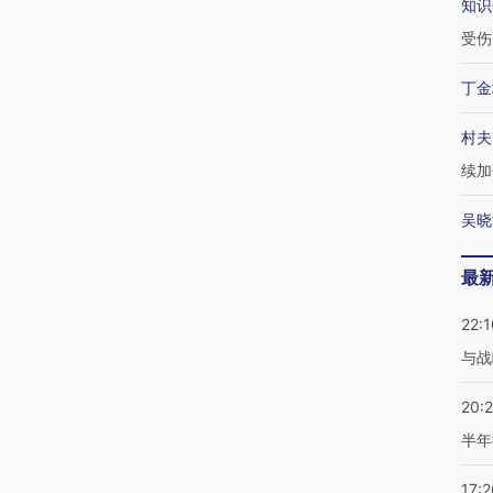
知识
受伤
丁金
村夫
续加
吴晓
最
22:1
与战
20:
半年
17:2