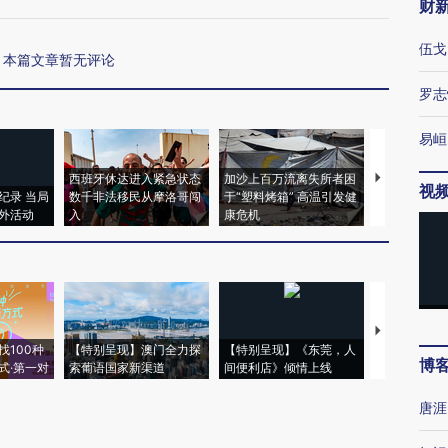
财
伍戈
本篇文章暂无评论
罗志
易峘
西班牙休达进入紧急状态
加沙上百万流离失所者困
视线｜HYR
视
纪录 当局
数千非法移民从摩洛哥闯
于“塑料烤箱” 高温引发健
术：是什么
外活动
入
康危机
心“花钱找虐
【推广】走
找100种
【特别呈现】澳门全力探
【特别呈现】《东莞，人
会，让数智科
博
式·第一对
索葡语国家新渠道
间便利店》倾情上线
业
唐涯