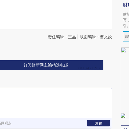
财
财
写
引
责任编辑：王晶 | 版面编辑：曹文姣
订阅财新网主编精选电邮
新网观点
发布