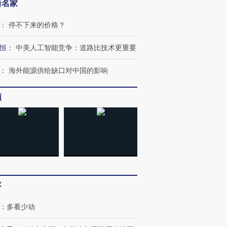
新名家
：
停不下来的价格？
恒
：
中美人工智能竞争：道路比技术更重要
：
海外能源供给缺口对中国的影响
OX的吸金
马航飞行员跨国走私7万
视线｜被称为“蟑螂”的印
频
让中产们甘
粒摇头丸 尿检体内含3种
度Z世代 用街头抗争将教
秘鲁纳斯
”？
毒品
育部长拱下台
13人遇难
进第四届链博
【商旅对话】华住集团
技“链”接产
【特别呈现】寻找100种
CFO：不靠规模取胜，华
【特别呈
客
有意思的生活方式·第三对
住三大增长引擎是什么？
有意思的
：
多看少动