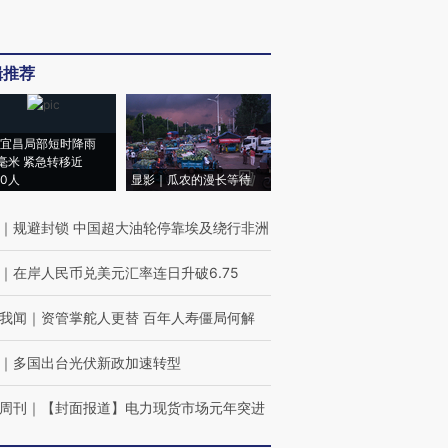
辑推荐
宜昌局部短时降雨
8毫米 紧急转移近
00人
显影｜瓜农的漫长等待
｜
规避封锁 中国超大油轮停靠埃及绕行非洲
｜
在岸人民币兑美元汇率连日升破6.75
我闻
｜
资管掌舵人更替 百年人寿僵局何解
｜
多国出台光伏新政加速转型
周刊
｜
【封面报道】电力现货市场元年突进