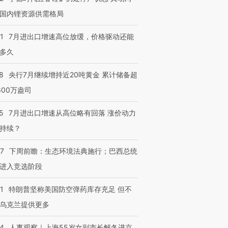
国内锂资源供需格局
1
7月进出口增速高位放缓，价格驱动还能
多久
8
央行7月继续增持近20吨黄金 累计储备超
600万盎司
5
7月进出口增速从高位略有回落 涨价动力
持续？
07
下周前瞻：生态环境法典施行；巴西总统
进入竞选阶段
1
特朗普坚称美国防空弹药库存充足 但不
乌克兰提供更多
24
人事观察｜上海55岁女副市长解冬进京