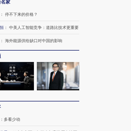
新名家
跨国走私7万
视线｜被称为“蟑螂”的印
视线｜“入侵”还是“人道危
检体内含3种
度Z世代 用街头抗争将教
机”？难民潮撕裂西班牙
秘鲁纳斯
：
停不下来的价格？
育部长拱下台
飞地休达
13人遇难
恒
：
中美人工智能竞争：道路比技术更重要
：
海外能源供给缺口对中国的影响
进第四届链博
【商旅对话】华住集团
技“链”接产
【特别呈现】寻找100种
CFO：不靠规模取胜，华
【特别呈
频
有意思的生活方式·第三对
住三大增长引擎是什么？
有意思的
客
：
多看少动