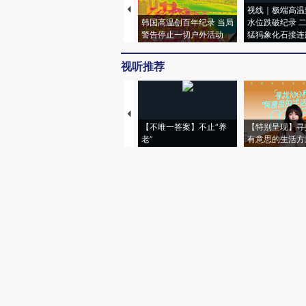
视线｜极端高温
韩国高温创百年纪录 当局
水位跌破纪录 
警告停止一切户外活动
猛犸象化石接连
视听推荐
【不唯一答案】不止“养
【特别呈现】寻
老”
有意思的生活方