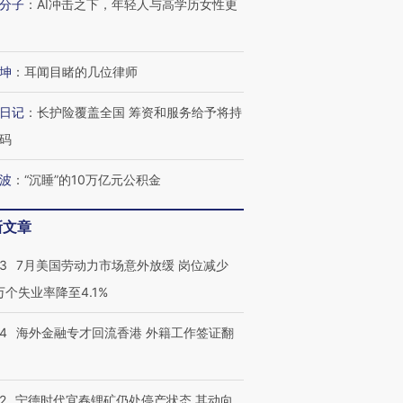
分子
：
AI冲击之下，年轻人与高学历女性更
坤
：
耳闻目睹的几位律师
日记
：
长护险覆盖全国 筹资和服务给予将持
码
波
：
“沉睡”的10万亿元公积金
新文章
43
7月美国劳动力市场意外放缓 岗位减少
3万个失业率降至4.1%
14
海外金融专才回流香港 外籍工作签证翻
2
宁德时代宜春锂矿仍处停产状态 其动向