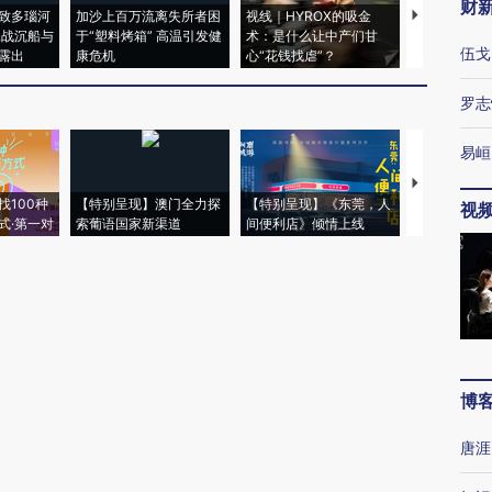
财
致多瑙河
加沙上百万流离失所者困
视线｜HYROX的吸金
马航飞行员
二战沉船与
于“塑料烤箱” 高温引发健
术：是什么让中产们甘
粒摇头丸 尿
伍戈
露出
康危机
心“花钱找虐”？
毒品
罗志
易峘
【推广】走
找100种
【特别呈现】澳门全力探
【特别呈现】《东莞，人
会，让数智科
视
式·第一对
索葡语国家新渠道
间便利店》倾情上线
业
博
唐涯