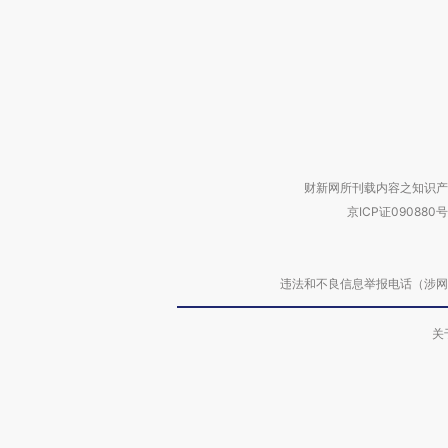
财新网所刊载内容之知识产
京ICP证090880号
违法和不良信息举报电话（涉网络暴力有
关