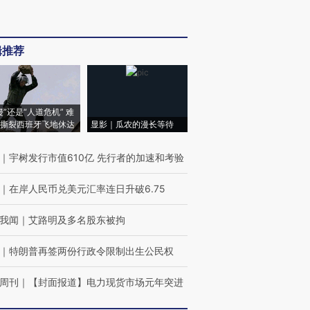
辑推荐
侵”还是“人道危机” 难
撕裂西班牙飞地休达
显影｜瓜农的漫长等待
｜
宇树发行市值610亿 先行者的加速和考验
｜
在岸人民币兑美元汇率连日升破6.75
我闻
｜
艾路明及多名股东被拘
｜
特朗普再签两份行政令限制出生公民权
周刊
｜
【封面报道】电力现货市场元年突进