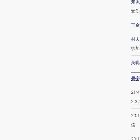
知识
受伤
丁金
村夫
续加
吴晓
最
21:
2.
20:
倍
20:1