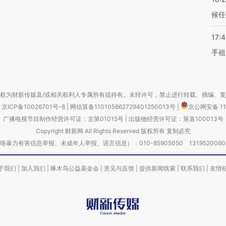
候任
17:
手祖
权为财新传媒及/或相关权利人专属所有或持有。未经许可，禁止进行转载、摘编、
京ICP备10026701号-8
|
网信算备110105862729401250013号
|
京公网安备 11
广播电视节目制作经营许可证：京第01015号
|
出版物经营许可证：第直100013号
Copyright 财新网 All Rights Reserved 版权所有 复制必究
害信息举报、未成年人举报、谣言信息）：010-85905050 13195200605 举报邮
于我们
|
加入我们
|
啄木鸟公益基金会
|
意见与反馈
|
提供新闻线索
|
联系我们
|
友情