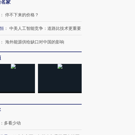
新名家
：
停不下来的价格？
恒
：
中美人工智能竞争：道路比技术更重要
：
海外能源供给缺口对中国的影响
跨国走私7万
视线｜被称为“蟑螂”的印
视线｜“入侵”还是“人道危
频
检体内含3种
度Z世代 用街头抗争将教
机”？难民潮撕裂西班牙
秘鲁纳斯
育部长拱下台
飞地休达
13人遇难
进第四届链博
【商旅对话】华住集团
技“链”接产
【特别呈现】寻找100种
CFO：不靠规模取胜，华
【特别呈
客
有意思的生活方式·第三对
住三大增长引擎是什么？
有意思的
：
多看少动