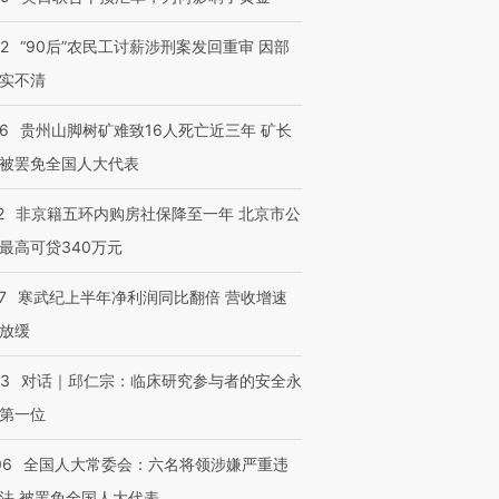
32
“90后”农民工讨薪涉刑案发回重审 因部
实不清
36
贵州山脚树矿难致16人死亡近三年 矿长
被罢免全国人大代表
2
非京籍五环内购房社保降至一年 北京市公
最高可贷340万元
7
寒武纪上半年净利润同比翻倍 营收增速
放缓
53
对话｜邱仁宗：临床研究参与者的安全永
第一位
06
全国人大常委会：六名将领涉嫌严重违
法 被罢免全国人大代表