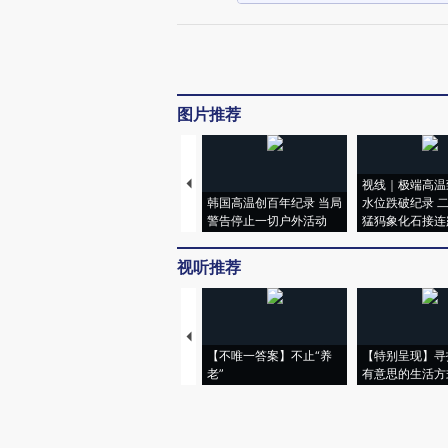
图片推荐
视线｜极端高温
韩国高温创百年纪录 当局
水位跌破纪录 
警告停止一切户外活动
猛犸象化石接连
视听推荐
【不唯一答案】不止“养
【特别呈现】寻
老”
有意思的生活方