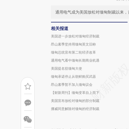
通用电气成为美国放松对缅甸制裁以来，
相关报道
美国进一步放松对缅甸经济制裁
昂山素季坚持用缅甸英文旧称
缅甸总统宣布第二轮经济改革
通用电气看中缅甸长期商业机遇
美国提名驻缅甸大使
缅甸承诺停止从朝鲜购买武器
昂山素季暂不加入缅甸议会
【财新周刊】缅甸变革自上而下
美国宣布放松对缅甸的部分制裁
挪威同意解除对缅甸的经济制裁