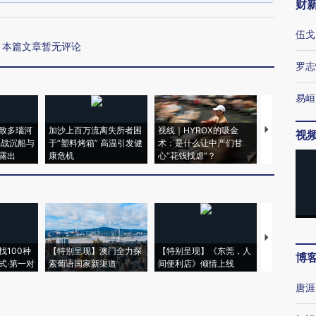
财
伍戈
本篇文章暂无评论
罗志
易峘
致多瑙河
加沙上百万流离失所者困
视线｜HYROX的吸金
马航飞行员
视
二战沉船与
于“塑料烤箱” 高温引发健
术：是什么让中产们甘
粒摇头丸 尿
露出
康危机
心“花钱找虐”？
毒品
【推广】走
找100种
【特别呈现】澳门全力探
【特别呈现】《东莞，人
会，让数智科
博
式·第一对
索葡语国家新渠道
间便利店》倾情上线
业
唐涯