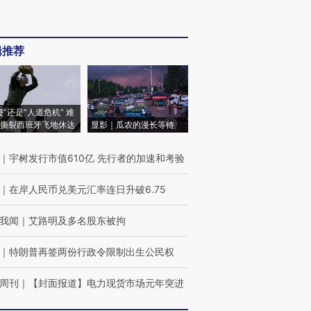
辑推荐
侵”还是“人道危机” 难
撕裂西班牙飞地休达
显影｜瓜农的漫长等待
｜
宇树发行市值610亿 先行者的加速和考验
｜
在岸人民币兑美元汇率连日升破6.75
我闻
｜
艾路明及多名股东被拘
｜
特朗普再签两份行政令限制出生公民权
周刊
｜
【封面报道】电力现货市场元年突进