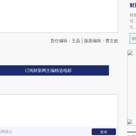
财
财
写
引
责任编辑：王晶 | 版面编辑：曹文姣
订阅财新网主编精选电邮
新网观点
发布