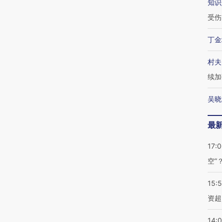
知识
受伤
丁金
村夫
续加
吴晓
最
17:
空”
15:
资超
14: