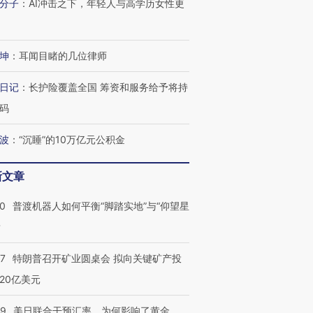
分子
：
AI冲击之下，年轻人与高学历女性更
坤
：
耳闻目睹的几位律师
日记
：
长护险覆盖全国 筹资和服务给予将持
码
波
：
“沉睡”的10万亿元公积金
新文章
00
普渡机器人如何平衡“脚踏实地”与“仰望星
？
57
特朗普召开矿业圆桌会 拟向关键矿产投
20亿美元
09
美日联合干预汇率，为何影响了黄金