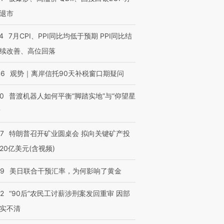
退市
4
7月CPI、PPI同比均低于预期 PPI同比结
续改善、高位回落
46
观势｜离岸信托90天补税窗口期疑问
00
普渡机器人如何平衡“脚踏实地”与“仰望星
？
57
特朗普召开矿业圆桌会 拟向关键矿产投
20亿美元(含视频)
09
美日联合干预汇率，为何影响了黄金
32
“90后”农民工讨薪涉刑案发回重审 因部
实不清