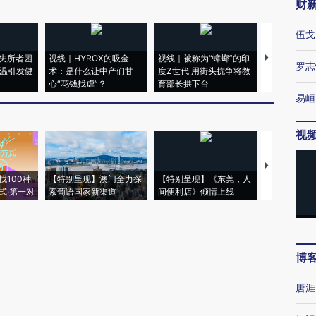
财
伍戈
失所者困
视线｜HYROX的吸金
视线｜被称为“蟑螂”的印
视线｜“入侵
罗志
高温引发健
术：是什么让中产们甘
度Z世代 用街头抗争将教
机”？难民潮
心“花钱找虐”？
育部长拱下台
飞地休达
易峘
视
【推广】走
找100种
【特别呈现】澳门全力探
【特别呈现】《东莞，人
会，让数智科
式·第一对
索葡语国家新渠道
间便利店》倾情上线
业
博
唐涯