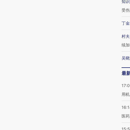
知识
受伤
丁金
村夫
续加
吴晓
最
17:
用机
16:1
医药
15:5