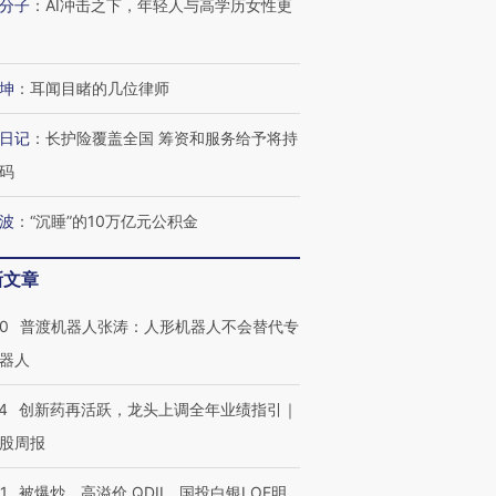
分子
：
AI冲击之下，年轻人与高学历女性更
坤
：
耳闻目睹的几位律师
日记
：
长护险覆盖全国 筹资和服务给予将持
码
波
：
“沉睡”的10万亿元公积金
新文章
00
普渡机器人张涛：人形机器人不会替代专
器人
4
创新药再活跃，龙头上调全年业绩指引｜
股周报
1
被爆炒、高溢价 QDII、国投白银LOF明