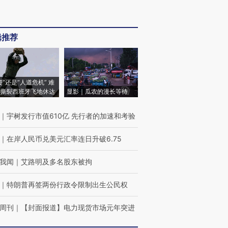
辑推荐
侵”还是“人道危机” 难
撕裂西班牙飞地休达
显影｜瓜农的漫长等待
｜
宇树发行市值610亿 先行者的加速和考验
｜
在岸人民币兑美元汇率连日升破6.75
我闻
｜
艾路明及多名股东被拘
｜
特朗普再签两份行政令限制出生公民权
周刊
｜
【封面报道】电力现货市场元年突进