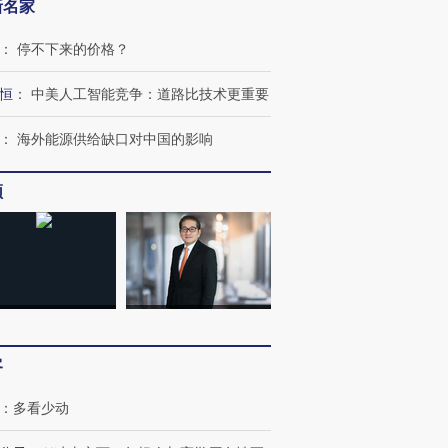
新名家
：
停不下来的价格？
”还是“人道危
湖北宜昌局部短时降雨
哈尔滨遭遇短时极端强降
恒
：
中美人工智能竞争：道路比技术更重要
撕裂西班牙
128毫米 紧急转移近
雨 3小时累计雨量超80毫
秘鲁纳斯
4000人
米
13人遇难
：
海外能源供给缺口对中国的影响
频
进第四届链博
【商旅对话】华住集团
技“链”接产
【特别呈现】寻找100种
CFO：不靠规模取胜，华
【特别呈
有意思的生活方式·第三对
住三大增长引擎是什么？
有意思的
客
：
多看少动