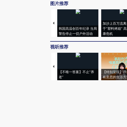
图片推荐
加沙上百万流离
韩国高温创百年纪录 当局
于“塑料烤箱” 
警告停止一切户外活动
康危机
视听推荐
【不唯一答案】不止“养
【特别呈现】寻
老”
有意思的生活方