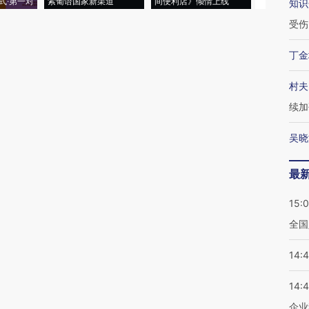
式·第一对
索葡语国家新渠道
间便利店》倾情上线
业
知识
受伤
丁金
村夫
续加
吴晓
最
15:
全国
14:
14:
企业