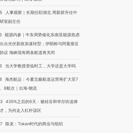
25
人事观察｜长期任职湖北 周新群升任中
研室副主任
3
能源内参｜中东局势催化东南亚能源焦虑
出台光伏新政加速转型；伊朗称与阿曼接近
协议 海峡现有两条航道将关闭
6
当大学教授变临时工，大学还是大学吗
8
海杰航运：今夏北极航道运营将扩大至7
、8航次｜出海·物流
53
439%之后的6天：被硅谷和华尔街追捧
才，为何走入杠杆误区
07
陈龙：Token时代的商业与组织