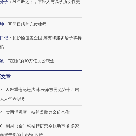
有意思的生活方式·第三对
住三大增长引擎是什么？
有意思的
分子
：
AI冲击之下，年轻人与高学历女性更
坤
：
耳闻目睹的几位律师
日记
：
长护险覆盖全国 筹资和服务给予将持
码
波
：
“沉睡”的10万亿元公积金
新文章
07
因严重违纪违法 李云泽被罢免第十四届
人大代表职务
44
大西洋观察｜特朗普助力金砖合作
40
刚果（金）铜钴精矿禁令扰动市场 多家
称暂无影响 | 出海·政策