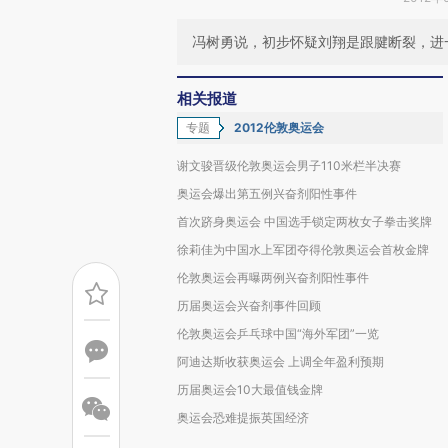
冯树勇说，初步怀疑刘翔是跟腱断裂，进
相关报道
专题
2012伦敦奥运会
谢文骏晋级伦敦奥运会男子110米栏半决赛
奥运会爆出第五例兴奋剂阳性事件
首次跻身奥运会 中国选手锁定两枚女子拳击奖牌
徐莉佳为中国水上军团夺得伦敦奥运会首枚金牌
伦敦奥运会再曝两例兴奋剂阳性事件
历届奥运会兴奋剂事件回顾
伦敦奥运会乒乓球中国“海外军团”一览
阿迪达斯收获奥运会 上调全年盈利预期
历届奥运会10大最值钱金牌
奥运会恐难提振英国经济