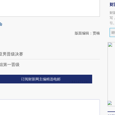
财
财
写
引
会
版面编辑：贾楠
吴亚男晋级决赛
小组第一晋级
订阅财新网主编精选电邮