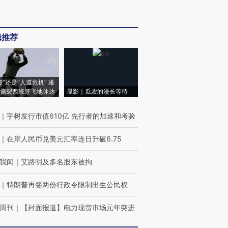
辑推荐
侵”还是“人道危机” 难
撕裂西班牙飞地休达
显影｜瓜农的漫长等待
｜
宇树发行市值610亿 先行者的加速和考验
｜
在岸人民币兑美元汇率连日升破6.75
我闻
｜
艾路明及多名股东被拘
｜
特朗普再签两份行政令限制出生公民权
周刊
｜
【封面报道】电力现货市场元年突进