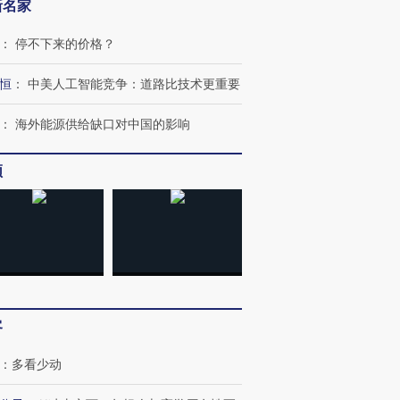
新名家
：
停不下来的价格？
恒
：
中美人工智能竞争：道路比技术更重要
：
海外能源供给缺口对中国的影响
频
OX的吸金
马航飞行员跨国走私7万
视线｜被称为“蟑螂”的印
让中产们甘
粒摇头丸 尿检体内含3种
度Z世代 用街头抗争将教
秘鲁纳斯
”？
毒品
育部长拱下台
13人遇难
客
：
多看少动
进第四届链博
【商旅对话】华住集团
技“链”接产
【特别呈现】寻找100种
CFO：不靠规模取胜，华
【特别呈