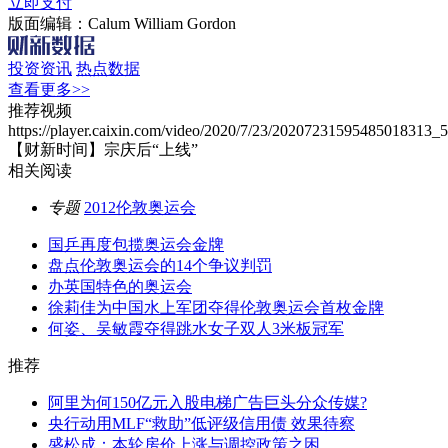
立即支付
版面编辑：Calum William Gordon
投资资讯
热点数据
查看更多>>
推荐视频
https://player.caixin.com/video/2020/7/23/20207231595485018313
【财新时间】宗庆后“上线”
相关阅读
专题
2012伦敦奥运会
国乒再度包揽奥运会金牌
盘点伦敦奥运会的14个争议判罚
办英国特色的奥运会
徐莉佳为中国水上军团夺得伦敦奥运会首枚金牌
何姿、吴敏霞夺得跳水女子双人3米板冠军
推荐
阿里为何150亿元入股电梯广告巨头分众传媒?
央行动用MLF“救助”低评级信用债 效果待察
盛松成：本轮房价上涨与调控政策之困