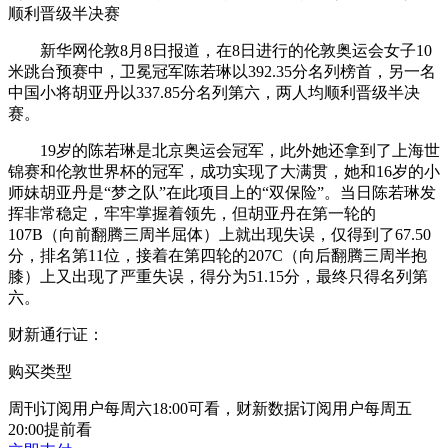
顺利晋级半决赛
新华网伦敦8月8日报道，在8日进行的伦敦奥运会女子10
米跳台预赛中，卫冕冠军陈若琳以392.35分名列榜首，另一名
中国小将胡亚丹以337.85分名列第六，两人均顺利晋级半决
赛。
19岁的陈若琳是北京奥运会冠军，此外她还拿到了上海世
锦赛和伦敦世界杯的冠军，成功实现了大满贯，她和16岁的小
师妹胡亚丹是“梦之队”在此项目上的“双保险”。当日陈若琳发
挥非常稳定，牢牢掌握着领先，但胡亚丹在第一轮的
107B（向前翻腾三周半屈体）上就出现失误，仅得到了67.50
分，排名第11位，接着在第四轮的207C（向后翻腾三周半抱
膝）上又出现了严重失误，得分为51.15分，最终只得名列第
六。
财新通行证：
购买类型
周刊订阅用户每周六18:00可看，财新数据订阅用户每周五
20:00提前看