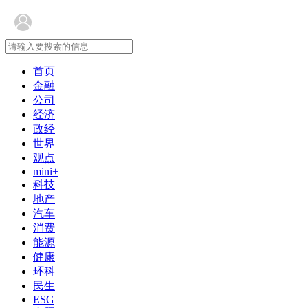
首页
金融
公司
经济
政经
世界
观点
mini+
科技
地产
汽车
消费
能源
健康
环科
民生
ESG