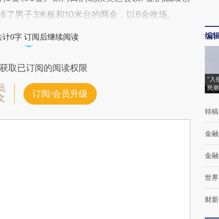
掉了男子3米板和10米台的两金，以6金收场。
编
共计0字 订阅后继续阅读
获取已订阅的阅读权限
“入
员
民潮
订阅/会员升级
文
特稿
金融
金融
世界
财新