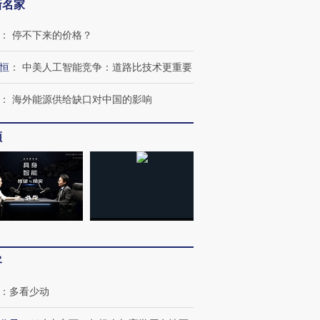
新名家
：
停不下来的价格？
恒
：
中美人工智能竞争：道路比技术更重要
：
海外能源供给缺口对中国的影响
频
跨国走私7万
视线｜被称为“蟑螂”的印
视线｜“入侵”还是“人道危
检体内含3种
度Z世代 用街头抗争将教
机”？难民潮撕裂西班牙
秘鲁纳斯
育部长拱下台
飞地休达
13人遇难
客
：
多看少动
进第四届链博
【商旅对话】华住集团
技“链”接产
【特别呈现】寻找100种
CFO：不靠规模取胜，华
【特别呈
有意思的生活方式·第三对
住三大增长引擎是什么？
有意思的