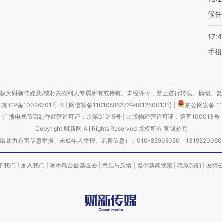
候任
17:
手祖
权为财新传媒及/或相关权利人专属所有或持有。未经许可，禁止进行转载、摘编、
京ICP备10026701号-8
|
网信算备110105862729401250013号
|
京公网安备 11
广播电视节目制作经营许可证：京第01015号
|
出版物经营许可证：第直100013号
Copyright 财新网 All Rights Reserved 版权所有 复制必究
害信息举报、未成年人举报、谣言信息）：010-85905050 13195200605 举报邮
于我们
|
加入我们
|
啄木鸟公益基金会
|
意见与反馈
|
提供新闻线索
|
联系我们
|
友情