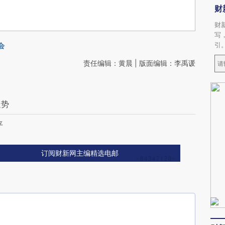
财
财
写
引
会
责任编辑：黄晨 | 版面编辑：李禹谖
走势
平
订阅财新网主编精选电邮