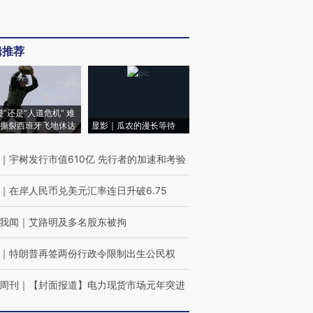
辑推荐
侵”还是“人道危机” 难
撕裂西班牙飞地休达
显影｜瓜农的漫长等待
｜
宇树发行市值610亿 先行者的加速和考验
｜
在岸人民币兑美元汇率连日升破6.75
我闻
｜
艾路明及多名股东被拘
｜
特朗普再签两份行政令限制出生公民权
周刊
｜
【封面报道】电力现货市场元年突进