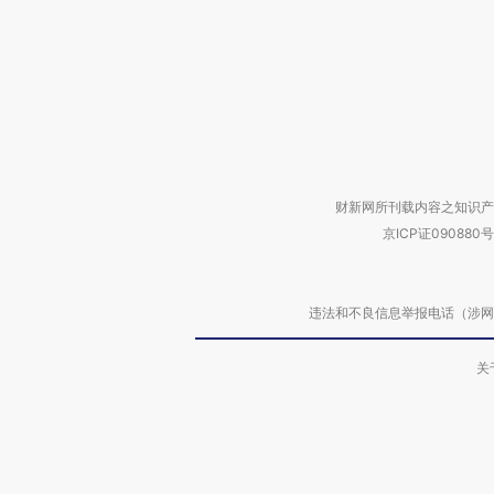
财新网所刊载内容之知识产
京ICP证090880号
违法和不良信息举报电话（涉网络暴力有
关