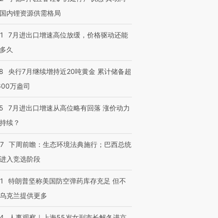
国内锂资源供需格局
1
7月进出口增速高位放缓，价格驱动还能
多久
8
央行7月继续增持近20吨黄金 累计储备超
600万盎司
5
7月进出口增速从高位略有回落 涨价动力
持续？
07
下周前瞻：生态环境法典施行；巴西总统
进入竞选阶段
1
特朗普坚称美国防空弹药库存充足 但不
乌克兰提供更多
24
人事观察｜上海55岁女副市长解冬进京