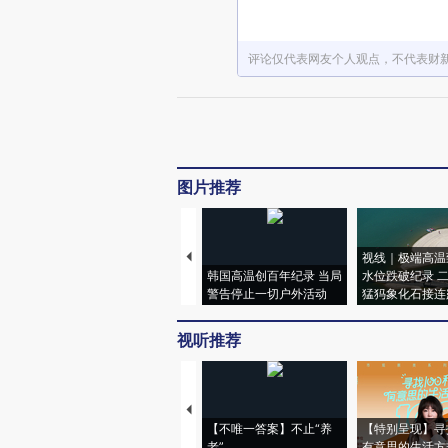
评论仅代表网友个人观点，不代表财
图片推荐
视线｜极端高温
韩国高温创百年纪录 当局
水位跌破纪录 
警告停止一切户外活动
猛犸象化石接连
视听推荐
【不唯一答案】不止“养
【特别呈现】寻
老”
有意思的生活方