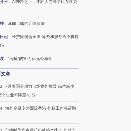
分子
：
AI冲击之下，年轻人与高学历女性更
坤
：
耳闻目睹的几位律师
日记
：
长护险覆盖全国 筹资和服务给予将持
码
波
：
“沉睡”的10万亿元公积金
新文章
43
7月美国劳动力市场意外放缓 岗位减少
3万个失业率降至4.1%
14
海外金融专才回流香港 外籍工作签证翻
2
宁德时代宜春锂矿仍处停产状态 其动向