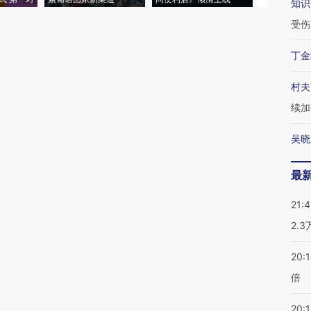
知识
受伤
丁金
村夫
续加
吴晓
最
21:
2.
20:
倍
20:1