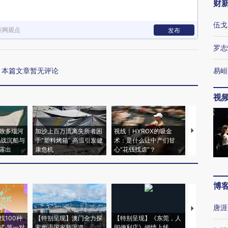
财
伍戈
新网观点
发布
罗志
本篇文章暂无评论
易峘
视
致多瑙河
加沙上百万流离失所者困
视线｜HYROX的吸金
马航飞行员
二战沉船与
于“塑料烤箱” 高温引发健
术：是什么让中产们甘
粒摇头丸 尿
露出
康危机
心“花钱找虐”？
毒品
博
唐涯
【推广】走
找100种
【特别呈现】澳门全力探
【特别呈现】《东莞，人
会，让数智科
式·第一对
索葡语国家新渠道
间便利店》倾情上线
业