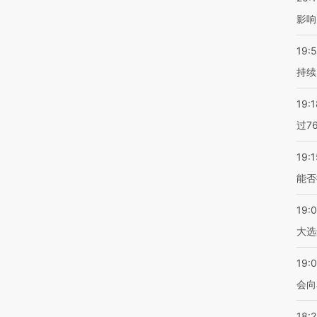
影响
19:5
持续
19:1
过7
19:1
能否
19:
大选
19:0
会向
18: