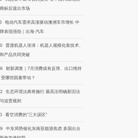
商标后退出市场
6
电动汽车需求高涨驱动澳洲车市增长 中
牌表现强劲｜出海·汽车
00
普渡机器人张涛：机器人规模化靠技术、
和产品共同突破
56
财新调查｜7月消费或有反弹、出口维持
 受哪些因素带动？
42
生态环境法典将施行 最高法明确新旧法
与追责规则
0
看空消费的“三大误区”
59
中东局势催化东南亚能源焦虑 多国出台
新政加速转型