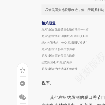
尽管美国大选投票临近，但由于飓风影响
相关报道
飓风“桑迪”迫使美国金融市场周一休市
飓风“桑迪”逼近 美国取消6800次航班
纽约关闭地铁、公交 应对飓风“桑迪”
飓风“桑迪”直扑美国东海岸
飓风“桑迪”逼近美国东海岸
纽交所因飓风“桑迪”关停
飓风“桑迪”为大选添不确定性
视率。
其他在纽约录制的脱口秀节目，