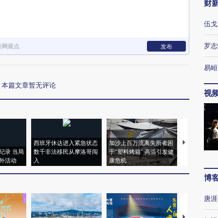
财
伍戈
罗志
新网观点
发布
易峘
本篇文章暂无评论
视
西班牙休达进入紧急状态
加沙上百万流离失所者困
视线｜HYR
纪录 当局
数千非法移民从摩洛哥闯
于“塑料烤箱” 高温引发健
术：是什么
外活动
入
康危机
心“花钱找虐
博
唐涯
【推广】走