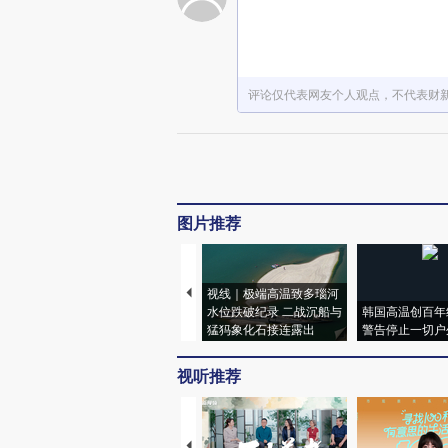
评论仅代表网友个人观点，不代表财
图片推荐
视线｜极端高温致多瑙河
水位跌破纪录 二战沉船与
韩国高温创百年
猛犸象化石接连露出
警告停止一切户
视听推荐