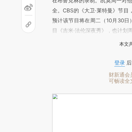
在布鲁克林的录制。凯莫周一对他在
全。CBS的《大卫·莱特曼》节
预计该节目将在周二（10月30日
目《吉米·法伦深夜秀》，也计划
本文
登录
后
财新通会
可畅读全