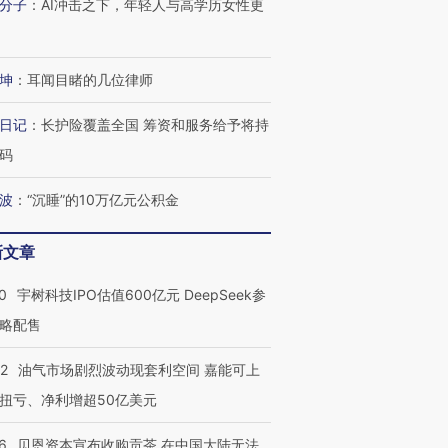
分子
：
AI冲击之下，年轻人与高学历女性更
技“链”接产
【特别呈现】寻找100种
CFO：不靠规模取胜，华
【特别呈
有意思的生活方式·第三对
住三大增长引擎是什么？
有意思的
坤
：
耳闻目睹的几位律师
日记
：
长护险覆盖全国 筹资和服务给予将持
码
波
：
“沉睡”的10万亿元公积金
新文章
0
宇树科技IPO估值600亿元 DeepSeek参
略配售
22
油气市场剧烈波动现套利空间 嘉能可上
扭亏、净利增超50亿美元
6
贝恩资本宣布收购贡茶 在中国大陆无法