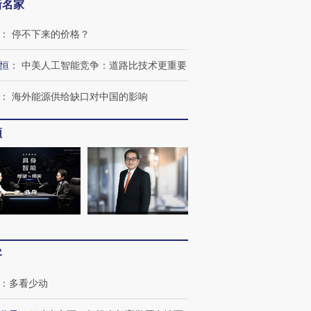
新名家
：
停不下来的价格？
恒
：
中美人工智能竞争：道路比技术更重要
：
海外能源供给缺口对中国的影响
频
OX的吸金
马航飞行员跨国走私7万
视线｜被称为“蟑螂”的印
让中产们甘
粒摇头丸 尿检体内含3种
度Z世代 用街头抗争将教
秘鲁纳斯
”？
毒品
育部长拱下台
13人遇难
客
：
多看少动
进第四届链博
【商旅对话】华住集团