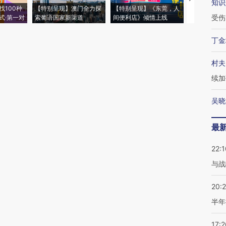
知识
找100种
【特别呈现】澳门全力探
【特别呈现】《东莞，人
会，让数智科
受伤
式·第一对
索葡语国家新渠道
间便利店》倾情上线
业
丁金
村夫
续加
吴晓
最
22:1
与战
20:
半年
17:2