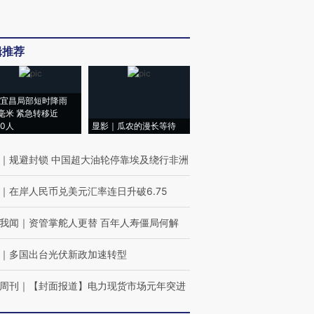
辑推荐
宜昌局部短时降雨
8毫米 紧急转移近
00人
显影｜瓜农的漫长等待
｜
规避封锁 中国超大油轮停靠埃及绕行非洲
｜
在岸人民币兑美元汇率连日升破6.75
我闻
｜
资管掌舵人更替 百年人寿僵局何解
｜
多国出台光伏新政加速转型
周刊
｜
【封面报道】电力现货市场元年突进