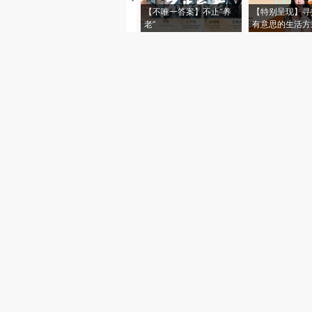
【不唯一答案】不止“养
【特别呈现】寻
老”
有意思的生活方