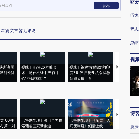
财
新网观点
发布
伍戈
罗志
本篇文章暂无评论
易峘
视
失所者困
视线｜HYROX的吸金
视线｜被称为“蟑螂”的印
视线｜“入侵
高温引发健
术：是什么让中产们甘
度Z世代 用街头抗争将教
机”？难民潮
心“花钱找虐”？
育部长拱下台
飞地休达
博
【推广】走
找100种
【特别呈现】澳门全力探
【特别呈现】《东莞，人
会，让数智科
式·第一对
索葡语国家新渠道
间便利店》倾情上线
业
唐涯