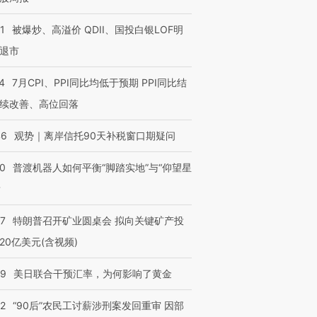
1
被爆炒、高溢价 QDII、国投白银LOF明
退市
4
7月CPI、PPI同比均低于预期 PPI同比结
续改善、高位回落
46
观势｜离岸信托90天补税窗口期疑问
00
普渡机器人如何平衡“脚踏实地”与“仰望星
？
57
特朗普召开矿业圆桌会 拟向关键矿产投
20亿美元(含视频)
09
美日联合干预汇率，为何影响了黄金
32
“90后”农民工讨薪涉刑案发回重审 因部