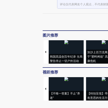
评论仅代表网友个人观点，不代表财
图片推荐
加沙上百万流离
韩国高温创百年纪录 当局
于“塑料烤箱” 
警告停止一切户外活动
康危机
视听推荐
【不唯一答案】不止“养
【特别呈现】寻
老”
有意思的生活方