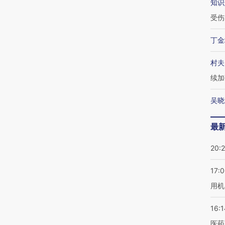
知识
受伤
丁金
村夫
续加
吴晓
最
20:
17:
用机
16:1
医药