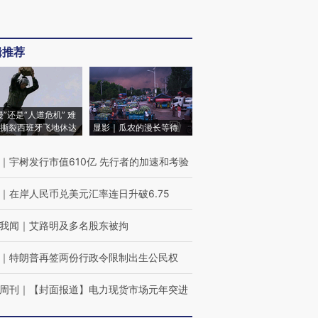
辑推荐
侵”还是“人道危机” 难
撕裂西班牙飞地休达
显影｜瓜农的漫长等待
｜
宇树发行市值610亿 先行者的加速和考验
｜
在岸人民币兑美元汇率连日升破6.75
我闻
｜
艾路明及多名股东被拘
｜
特朗普再签两份行政令限制出生公民权
周刊
｜
【封面报道】电力现货市场元年突进