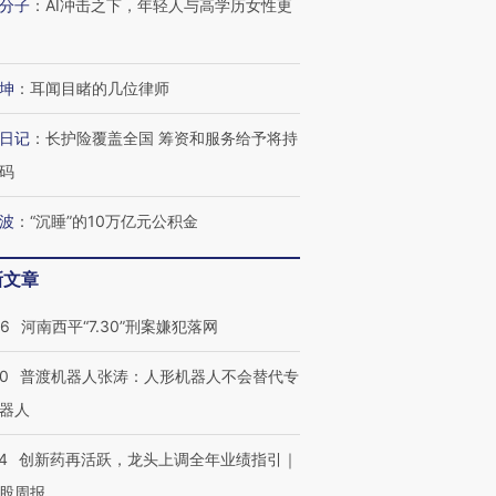
分子
：
AI冲击之下，年轻人与高学历女性更
坤
：
耳闻目睹的几位律师
日记
：
长护险覆盖全国 筹资和服务给予将持
码
波
：
“沉睡”的10万亿元公积金
新文章
26
河南西平“7.30”刑案嫌犯落网
00
普渡机器人张涛：人形机器人不会替代专
器人
4
创新药再活跃，龙头上调全年业绩指引｜
股周报