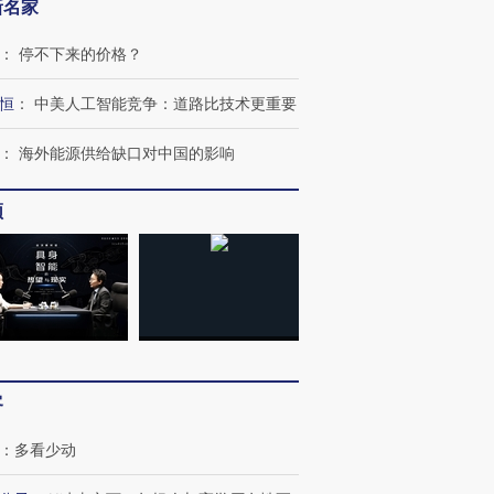
新名家
：
停不下来的价格？
恒
：
中美人工智能竞争：道路比技术更重要
：
海外能源供给缺口对中国的影响
频
”还是“人道危
湖北宜昌局部短时降雨
哈尔滨遭遇短时极端强降
撕裂西班牙
128毫米 紧急转移近
雨 3小时累计雨量超80毫
秘鲁纳斯
4000人
米
13人遇难
客
进第四届链博
【商旅对话】华住集团
技“链”接产
【特别呈现】寻找100种
CFO：不靠规模取胜，华
【特别呈
有意思的生活方式·第三对
住三大增长引擎是什么？
有意思的
：
多看少动