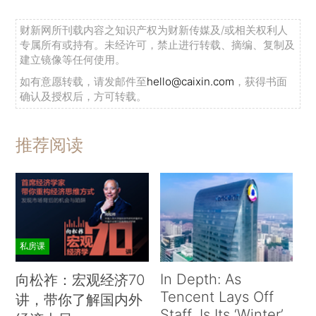
财新网所刊载内容之知识产权为财新传媒及/或相关权利人
专属所有或持有。未经许可，禁止进行转载、摘编、复制及
建立镜像等任何使用。
如有意愿转载，请发邮件至
hello@caixin.com
，获得书面
确认及授权后，方可转载。
推荐阅读
私房课
In Depth: As
向松祚：宏观经济70
Tencent Lays Off
讲，带你了解国内外
Staff, Is Its ‘Winter’