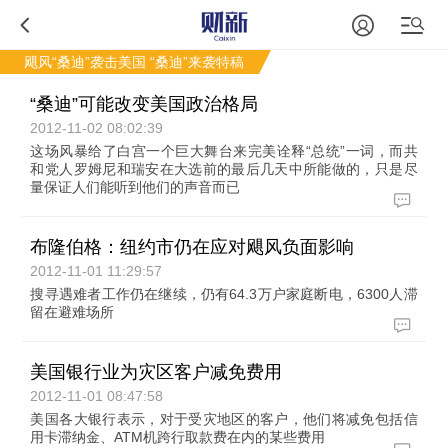
飓风“桑迪”袭击美国
“桑迪”来袭特稿
“桑迪”可能改变美国政治格局
2012-11-02 08:02:39
这场风暴给了白宫一个巨大舞台来完美诠释“总统”一词，而共
和党人罗姆尼和瑞安在大选前的最后几天中所能做的，只是尽
量保证人们能听到他们的声音而已
布隆伯格：纽约市仍在应对飓风负面影响
2012-11-01 11:29:57
搜寻遇难者工作仍在继续，仍有64.3万户家庭断电，6300人滞
留在避难场所
美国银行业为灾区客户减免费用
2012-11-01 08:47:58
美国各大银行表示，对于受灾地区的客户，他们将减免包括信
用卡滞纳金、ATM机跨行取款费在内的某些费用