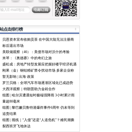
站点击排行榜
贝恩资本宣布收购贡茶 在中国大陆无法注册商
标后退出市场
美联储观察（46）：美债市场对沃什的考验
米琴：《奥德赛》中的奇幻之旅
盛松成：房地产转型发展应把握好楼宇经济机遇
刚果（金）铜钴精矿禁令扰动市场 多家企业称
暂无影响 | 出海·政策
罗兰贝格：全球汽车市场逐渐区域化已成趋势
大西洋观察｜特朗普助力金砖合作
组图 | 哈尔滨遭遇短时极端强降雨 3小时累计雨
量超80毫米
组图 | 黎巴嫩贝鲁特港爆炸事件6周年 仍未等到
追责结果
组图 | 视线｜“入侵”还是“人道危机”？难民潮撕
裂西班牙飞地休达