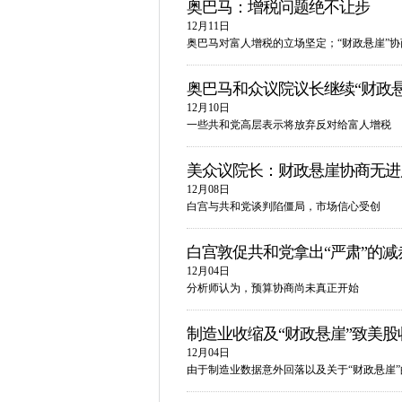
奥巴马：增税问题绝不让步
12月11日
奥巴马对富人增税的立场坚定；“财政悬崖”
奥巴马和众议院议长继续“财政悬
12月10日
一些共和党高层表示将放弃反对给富人增税
美众议院长：财政悬崖协商无进
12月08日
白宫与共和党谈判陷僵局，市场信心受创
白宫敦促共和党拿出“严肃”的减
12月04日
分析师认为，预算协商尚未真正开始
制造业收缩及“财政悬崖”致美股
12月04日
由于制造业数据意外回落以及关于“财政悬崖