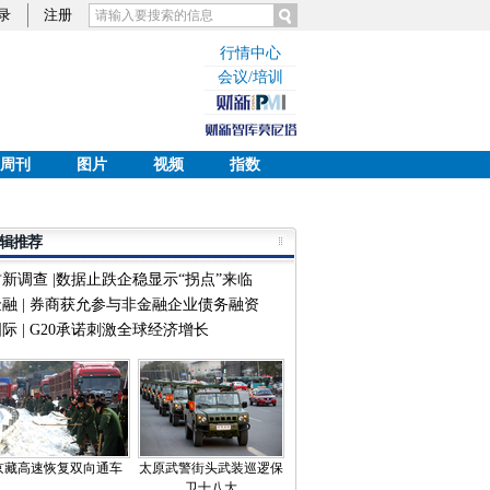
录
注册
行情中心
会议/培训
周刊
图片
视频
指数
辑推荐
财新调查 |数据止跌企稳显示“拐点”来临
金融 | 券商获允参与非金融企业债务融资
际 | G20承诺刺激全球经济增长
京藏高速恢复双向通车
太原武警街头武装巡逻保
卫十八大