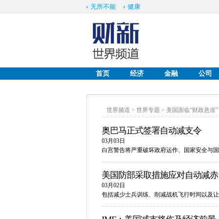
无所不能
健康
首页
经济
金融
公司
English
世界频道
>
世界专题
>
美国面临“财政悬崖”
奥巴马正式签署自动减支令
03月03日
白宫警告将严重破坏政府运作、国家安全与国
美国防部采取措施应对自动减赤
03月02日
包括减少士兵训练、削减战机飞行时间以及让