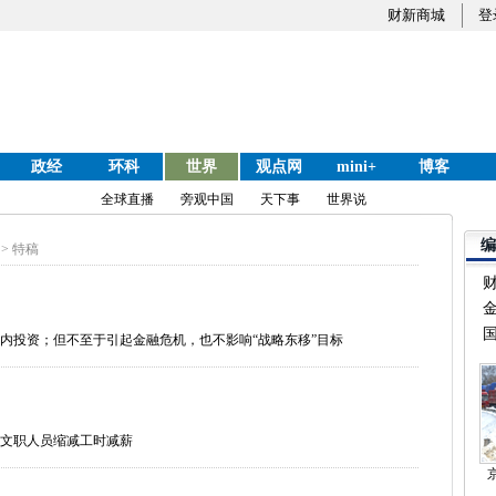
财新商城
登
政经
环科
世界
观点网
mini+
博客
全球直播
旁观中国
天下事
世界说
编
>
特稿
国
内投资；但不至于引起金融危机，也不影响“战略东移”目标
文职人员缩减工时减薪