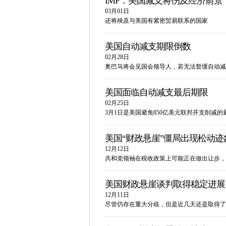
IMF：美国减支将伤及经济前景
03月01日
还将殃及与美国有紧密贸易联系的国家
美国自动减支期限倒数
02月28日
奥巴马将会见国会领导人，若无法暂缓自动减
美国面临自动减支最后期限
02月25日
3月1日是美国避免850亿美元联邦开支削减
美国“财政悬崖”僵局出现松动迹
12月12日
共和党领袖在税收政策上可能正在做出让步，
美国财政悬崖谈判取得稳定进展
12月11日
尽管仍存在重大分歧，但是近几天还是取得了