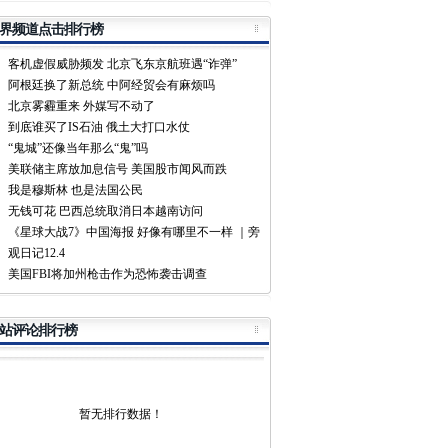
界频道点击排行榜
客机虚假威胁频发 北京飞东京航班遇“诈弹”
阿根廷换了新总统 中阿经贸会有麻烦吗
北京雾霾重来 外媒写不动了
到底谁买了IS石油 俄土大打口水仗
“鬼城”还像当年那么“鬼”吗
美联储主席放加息信号 美国股市闻风而跌
我是穆斯林 也是法国公民
无钱可花 巴西总统取消日本越南访问
《星球大战7》中国海报 好像有哪里不一样 ｜旁
观日记12.4
美国FBI将加州枪击作为恐怖袭击调查
站评论排行榜
暂无排行数据！