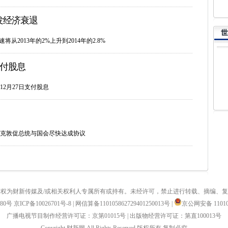
发经济衰退
世
从2013年的2%上升到2014年的2.8%
支付股息
2月27日支付股息
克敦促总统与国会尽快达成协议
权为财新传媒及/或相关权利人专属所有或持有。未经许可，禁止进行转载、摘编、
880号
京ICP备10026701号-8
|
网信算备110105862729401250013号
|
京公网安备 110105
广播电视节目制作经营许可证：京第01015号
|
出版物经营许可证：第直100013号