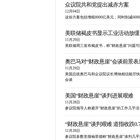
众议院共和党提出减赤方案
12月04日
这份方案包括增税8000亿美元，同时削减60
美联储褐皮书显示工业活动放缓
11月29日
美联储周三发布褐皮书，称“财政悬崖”问题
奥巴马对“财政悬崖”会谈前景表
11月29日
美国总统奥巴马和众议院议长博纳相信能尽快
会谈
美国“财政悬崖”谈判进展艰难
11月28日
参议院领导人称避开“财政悬崖”的工作几乎
“财政悬崖”谈判艰难 道指收跌0.
11月28日
参议院多数党领袖里德称“财政悬崖”谈判几