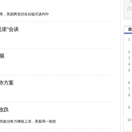
协商，美国两党仍在拉锯式谈判中
崖”会谈
全
1
2
展
3
4
5
赤方案
6
7
8
9
收跌
10
”的政治角力继续上演，美股周一收跌