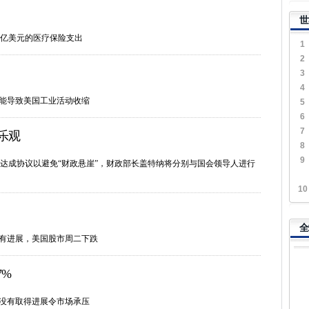
世
00亿美元的医疗保险支出
1
2
3
4
可能导致美国工业活动收缩
5
6
7
乐观
8
9
达成协议以避免“财政悬崖”，财政部长盖特纳将分别与国会领导人进行
10
全
没有进展，美国股市周二下跌
7%
乎没有取得进展令市场承压