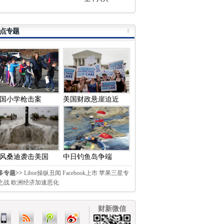
点专题
国小学枪击案
美国财政悬崖迫近
风桑迪袭击美国
中日钓鱼岛争端
多专题>>
Libor操纵丑闻
Facebook上市
苹果三星专
之战
欧洲经济加速恶化
财新微信