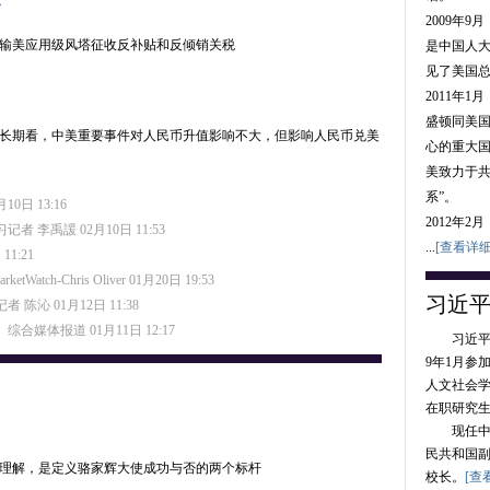
2009年9月
国输美应用级风塔征收反补贴和反倾销关税
是中国人大
见了美国
2011年1
盛顿同美
长期看，中美重要事件对人民币升值影响不大，但影响人民币兑美
心的重大国
美致力于
系”。
10日 13:16
2012年2
记者 李禹諼 02月10日 11:53
...
[查看详细
11:21
arketWatch-Chris Oliver 01月20日 19:53
习近
记者 陈沁 01月12日 11:38
综合媒体报道 01月11日 12:17
习近平，男
9年1月参
人文社会
在职研究
现任中共
民共和国
理解，是定义骆家辉大使成功与否的两个标杆
校长。
[查