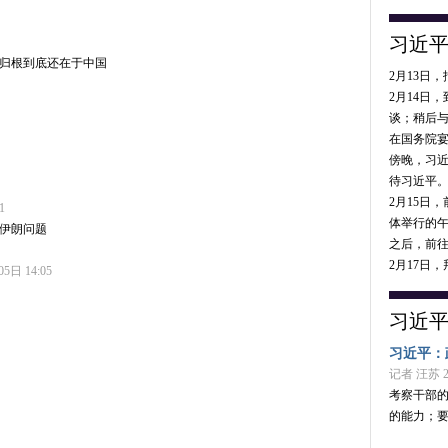
习近
归根到底还在于中国
2月13日
2月14日
谈；稍后
在国务院
傍晚，习
待习近平
2月15日
1
体举行的
伊朗问题
之后，前
2月17日
日 14:05
习近
习近平：
记者 汪苏 20
考察干部
的能力；