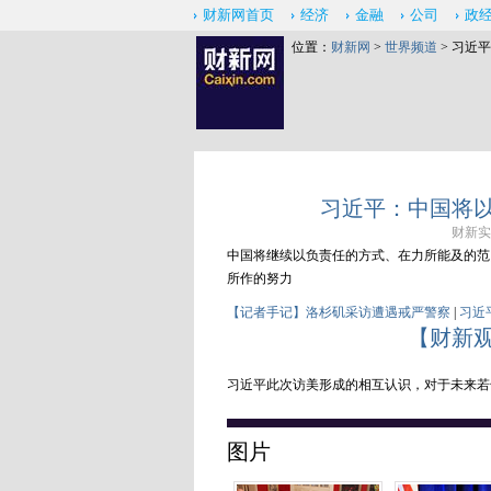
财新网首页
经济
金融
公司
政
位置：
财新网
>
世界频道
> 习近
习近平：中国将
财新实习
中国将继续以负责任的方式、在力所能及的范
所作的努力
【记者手记】洛杉矶采访遭遇戒严警察
|
习近
【财新
习近平此次访美形成的相互认识，对于未来若
图片