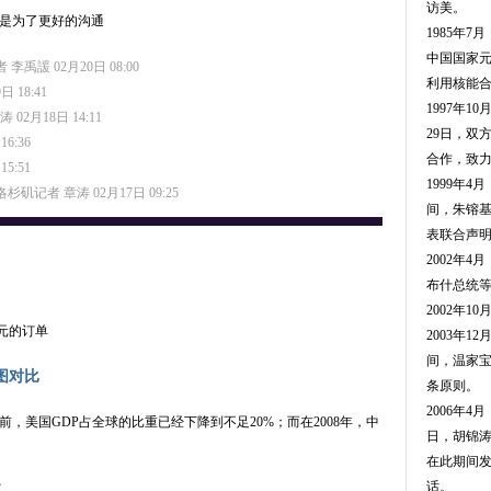
访美。
是为了更好的沟通
1985年7
中国国家
李禹諼 02月20日 08:00
利用核能
 18:41
1997年1
02月18日 14:11
29日，双
16:36
合作，致力
15:51
1999年4月
杉矶记者 章涛 02月17日 09:25
间，朱镕
表联合声
2002年4
布什总统
2002年1
美元的订单
2003年12
间，温家
图对比
条原则。
2006年4
前，美国GDP占全球的比重已经下降到不足20%；而在2008年，中
日，胡锦
在此期间
话。
查