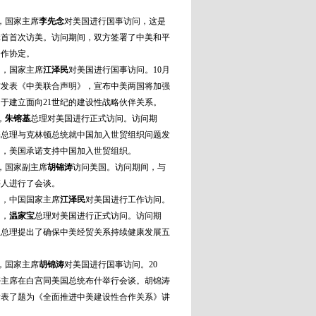
月，国家主席
李先念
对美国进行国事访问，这是
元首首次访美。访问期间，双方签署了中美和平
合作协定。
0月，国家主席
江泽民
对美国进行国事访问。10月
方发表《中美联合声明》，宣布中美两国将加强
于建立面向21世纪的建设性战略伙伴关系。
，
朱镕基
总理对美国进行正式访问。访问期
基总理与克林顿总统就中国加入世贸组织问题发
明，美国承诺支持中国加入世贸组织。
月，国家副主席
胡锦涛
访问美国。访问期间，与
等人进行了会谈。
0月，中国国家主席
江泽民
对美国进行工作访问。
月，
温家宝
总理对美国进行正式访问。访问期
宝总理提出了确保中美经贸关系持续健康发展五
月，国家主席
胡锦涛
对美国进行国事访问。20
涛主席在白宫同美国总统布什举行会谈。胡锦涛
发表了题为《全面推进中美建设性合作关系》讲