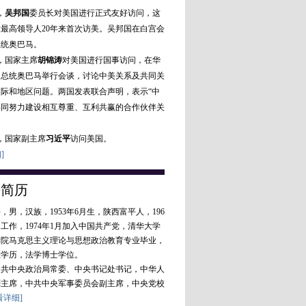
，
吴邦国
委员长对美国进行正式友好访问，这
最高领导人20年来首次访美。吴邦国在白宫会
总统奥巴马。
月，国家主席
胡锦涛
对美国进行国事访问，在华
国总统奥巴马举行会谈，讨论中美关系及共同关
际和地区问题。两国发表联合声明，表示“中
共同努力建设相互尊重、互利共赢的合作伙伴关
月，国家副主席
习近平
访问美国。
]
平简历
，汉族，1953年6月生，陕西富平人，196
加工作，1974年1月加入中国共产党，清华大学
学院马克思主义理论与思想政治教育专业毕业，
生学历，法学博士学位。
中央政治局常委、中央书记处书记，中华人
副主席，中共中央军事委员会副主席，中央党校
看详细]