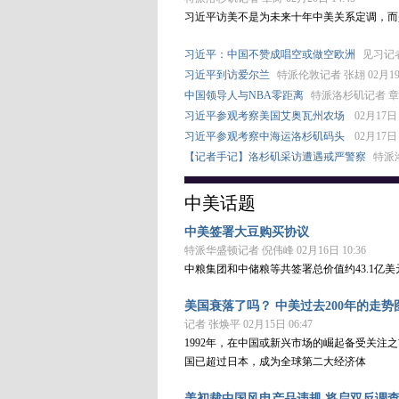
习近平访美不是为未来十年中美关系定调，而
习近平：中国不赞成唱空或做空欧洲
见习记者 
习近平到访爱尔兰
特派伦敦记者 张翃 02月19日
中国领导人与NBA零距离
特派洛杉矶记者 章涛 
习近平参观考察美国艾奥瓦州农场
02月17日 
习近平参观考察中海运洛杉矶码头
02月17日 
【记者手记】洛杉矶采访遭遇戒严警察
特派洛
中美话题
中美签署大豆购买协议
特派华盛顿记者 倪伟峰 02月16日 10:36
中粮集团和中储粮等共签署总价值约43.1亿
美国衰落了吗？ 中美过去200年的走势
记者 张焕平 02月15日 06:47
1992年，在中国或新兴市场的崛起备受关注之
国已超过日本，成为全球第二大经济体
美初裁中国风电产品违规 将启双反调