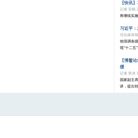
【快讯】
记者 安旸 20
将继续实
习近平：
综合媒体报道 
他强调各
现“十二五
【博鳌论
缓
记者 章涛 1
国家副主席
讲，提出