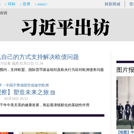
经
环科
世界
mini+
财新商城
登
平出访
以自己的方式支持解决欧债问题
记者 成杰 02月21日 11:34
图片
围内，支持欧盟、国际货币基金组织及欧央行为应对欧洲债务问题
平：中国不赞成唱空或做空欧洲
观察】塑造未来之旅
02月16日 10:52
干年中美关系的健康发展，将起着潜移默化的基础性作用
【组图】