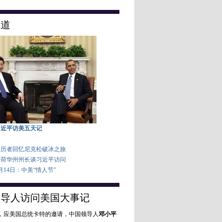
报道
习近平访美五天记
亲历者回忆尼克松破冰之旅
爱荷华州州长谈习近平访问
月14日：中美“情人节”
领导人访问美国大事记
1月，应美国总统卡特的邀请，中国领导人
邓小平