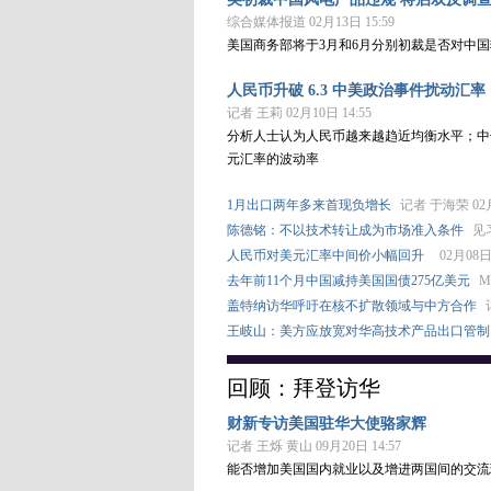
综合媒体报道 02月13日 15:59
美国商务部将于3月和6月分别初裁是否对中
人民币升破 6.3 中美政治事件扰动汇率
记者 王莉 02月10日 14:55
分析人士认为人民币越来越趋近均衡水平；中
元汇率的波动率
1月出口两年多来首现负增长
记者 于海荣 02月
陈德铭：不以技术转让成为市场准入条件
见习
人民币对美元汇率中间价小幅回升
02月08日 
去年前11个月中国减持美国国债275亿美元
M
盖特纳访华呼吁在核不扩散领域与中方合作
王岐山：美方应放宽对华高技术产品出口管制
回顾：拜登访华
财新专访美国驻华大使骆家辉
记者 王烁 黄山 09月20日 14:57
能否增加美国国内就业以及增进两国间的交流