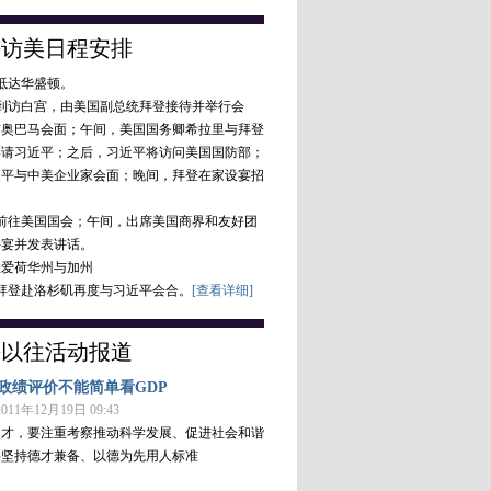
平访美日程安排
，抵达华盛顿。
，到访白宫，由美国副总统拜登接待并举行会
与奥巴马会面；午间，美国国务卿希拉里与拜登
宴请习近平；之后，习近平将访问美国国防部；
近平与中美企业家会面；晚间，拜登在家设宴招
。
，前往美国国会；午间，出席美国商界和友好团
午宴并发表讲话。
往爱荷华州与加州
，拜登赴洛杉矶再度与习近平会合。
[查看详细]
平以往活动报道
政绩评价不能简单看GDP
11年12月19日 09:43
的才，要注重考察推动科学发展、促进社会和谐
要坚持德才兼备、以德为先用人标准