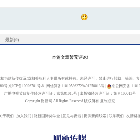
最新(
0
)
本篇文章暂无评论!
权为财新传媒及/或相关权利人专属所有或持有。未经许可，禁止进行转载、摘编、
880号
京ICP备10026701号-8
|
网信算备110105862729401250013号
|
京公网安备 110105
广播电视节目制作经营许可证：京第01015号
|
出版物经营许可证：第直100013号
Copyright 财新网 All Rights Reserved 版权所有 复制必究
关于我们
|
加入我们
|
财新国际奖学金
|
意见与反馈
|
提供新闻线索
|
联系我们
|
友情链