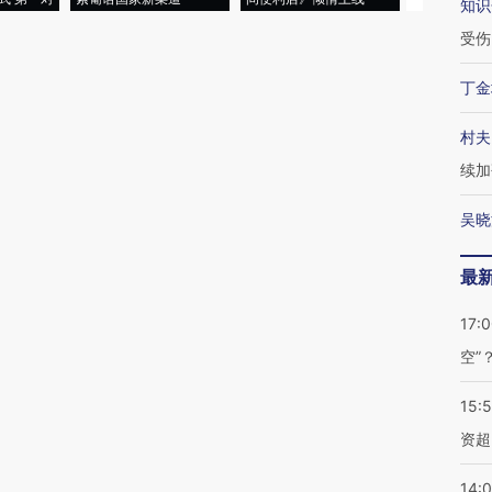
知识
受伤
丁金
村夫
续加
吴晓
最
17:
空”
15:
资超
14: