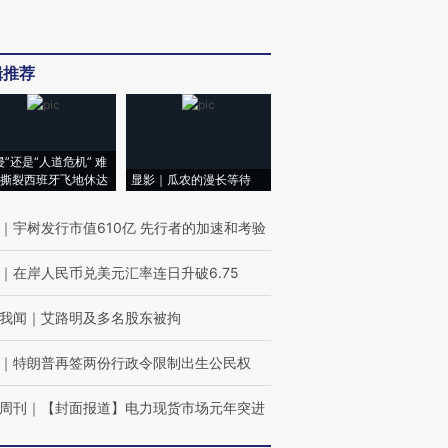
辑推荐
侵”还是“人道危机” 难
撕裂西班牙飞地休达
显影｜瓜农的漫长等待
｜
宇树发行市值610亿 先行者的加速和考验
｜
在岸人民币兑美元汇率连日升破6.75
我闻
｜
艾路明及多名股东被拘
｜
特朗普再签两份行政令限制出生公民权
周刊
｜
【封面报道】电力现货市场元年突进