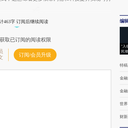
编
计463字 订阅后继续阅读
获取已订阅的阅读权限
“入
员
民潮
订阅/会员升级
文
特稿
金融
金融
世界
财新