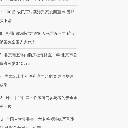
32
“90后”农民工讨薪涉刑案发回重审 因部
实不清
36
贵州山脚树矿难致16人死亡近三年 矿长
被罢免全国人大代表
2
非京籍五环内购房社保降至一年 北京市公
最高可贷340万元
7
寒武纪上半年净利润同比翻倍 营收增速
放缓
53
对话｜邱仁宗：临床研究参与者的安全永
第一位
06
全国人大常委会：六名将领涉嫌严重违
法 被罢免全国人大代表