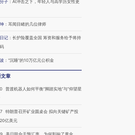
分子
：
AI冲击之下，年轻人与高学历女性更
坤
：
耳闻目睹的几位律师
日记
：
长护险覆盖全国 筹资和服务给予将持
码
波
：
“沉睡”的10万亿元公积金
新文章
00
普渡机器人如何平衡“脚踏实地”与“仰望星
？
57
特朗普召开矿业圆桌会 拟向关键矿产投
20亿美元
09
美日联合干预汇率，为何影响了黄金