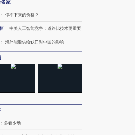
新名家
：
停不下来的价格？
恒
：
中美人工智能竞争：道路比技术更重要
：
海外能源供给缺口对中国的影响
频
跨国走私7万
视线｜被称为“蟑螂”的印
视线｜“入侵”还是“人道危
检体内含3种
度Z世代 用街头抗争将教
机”？难民潮撕裂西班牙
秘鲁纳斯
育部长拱下台
飞地休达
13人遇难
客
：
多看少动
进第四届链博
【商旅对话】华住集团
技“链”接产
【特别呈现】寻找100种
CFO：不靠规模取胜，华
【特别呈
有意思的生活方式·第三对
住三大增长引擎是什么？
有意思的