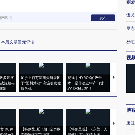
财
伍戈
新网观点
发布
罗志
本篇文章暂无评论
易峘
视
致多瑙河
加沙上百万流离失所者困
视线｜HYROX的吸金
马航飞行员
二战沉船与
于“塑料烤箱” 高温引发健
术：是什么让中产们甘
粒摇头丸 尿
露出
康危机
心“花钱找虐”？
毒品
博
唐涯
【推广】走
找100种
【特别呈现】澳门全力探
【特别呈现】《东莞，人
会，让数智科
式·第一对
索葡语国家新渠道
间便利店》倾情上线
业