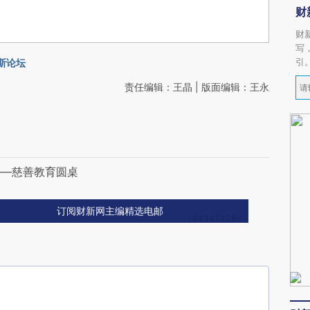
财
财
写
引
斯论坛
责任编辑：王晶 | 版面编辑：王永
——慈善教育圆桌
订阅财新网主编精选电邮