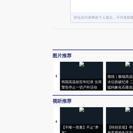
评论仅代表网友个人观点，不代表财
图片推荐
视线｜极端高温
韩国高温创百年纪录 当局
水位跌破纪录 
警告停止一切户外活动
猛犸象化石接连
视听推荐
【不唯一答案】不止“养
【特别呈现】寻
老”
有意思的生活方