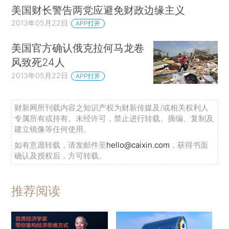
美国财长警告两党应避免财政边缘主义
2013年05月22日
APP打开
美国官方确认俄克拉何马龙卷
风致死24人
2013年05月22日
APP打开
财新网所刊载内容之知识产权为财新传媒及/或相关权利人
专属所有或持有。未经许可，禁止进行转载、摘编、复制及
建立镜像等任何使用。
如有意愿转载，请发邮件至
hello@caixin.com
，获得书面
确认及授权后，方可转载。
推荐阅读