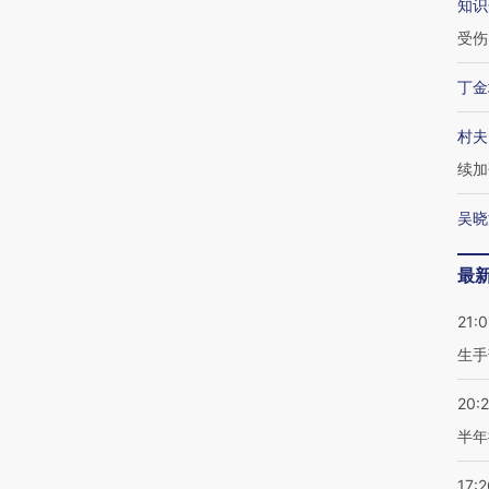
知识
受伤
丁金
村夫
续加
吴晓
最
21:0
生手
20:
半年
17:2