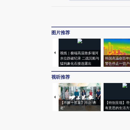
图片推荐
视线｜极端高温致多瑙河
水位跌破纪录 二战沉船与
韩国高温创百年
猛犸象化石接连露出
警告停止一切户
视听推荐
【不唯一答案】不止“养
【特别呈现】寻
老”
有意思的生活方