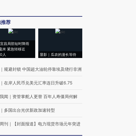
辑推荐
宜昌局部短时降雨
8毫米 紧急转移近
00人
显影｜瓜农的漫长等待
｜
规避封锁 中国超大油轮停靠埃及绕行非洲
｜
在岸人民币兑美元汇率连日升破6.75
我闻
｜
资管掌舵人更替 百年人寿僵局何解
｜
多国出台光伏新政加速转型
周刊
｜
【封面报道】电力现货市场元年突进