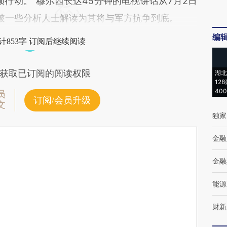
动。”穆尔西长达45分钟的电视讲话从7月2日
被一些分析人士解读为其将与军方抗争到底。
编
计853字 订阅后继续阅读
获取已订阅的阅读权限
湖北
12
40
员
订阅/会员升级
文
独家
金融
金融
能源
财新