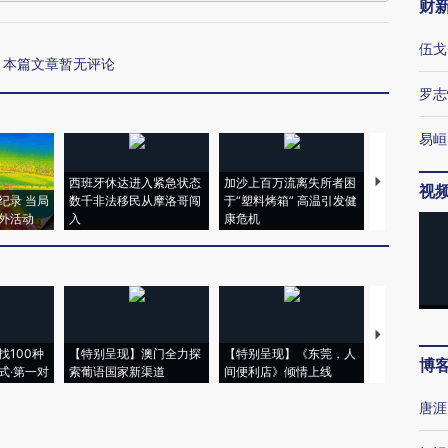
财
伍戈
本篇文章暂无评论
罗志
易峘
西班牙休达进入紧急状态
加沙上百万流离失所者困
视线｜HYR
视
纪录 当局
数千非法移民从摩洛哥闯
于“塑料烤箱” 高温引发健
术：是什么
外活动
入
康危机
心“花钱找虐
【推广】走
找100种
【特别呈现】澳门全力探
【特别呈现】《东莞，人
会，让数智科
博
式·第一对
索葡语国家新渠道
间便利店》倾情上线
业
唐涯