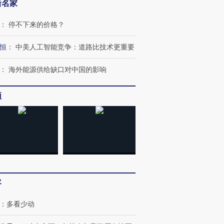
新名家
：
停不下来的价格？
恒
：
中美人工智能竞争：道路比技术更重要
：
海外能源供给缺口对中国的影响
OX的吸金
马航飞行员跨国走私7万
视线｜被称为“蟑螂”的印
频
让中产们甘
粒摇头丸 尿检体内含3种
度Z世代 用街头抗争将教
秘鲁纳斯
”？
毒品
育部长拱下台
13人遇难
进第四届链博
【商旅对话】华住集团
技“链”接产
【特别呈现】寻找100种
CFO：不靠规模取胜，华
【特别呈
客
有意思的生活方式·第三对
住三大增长引擎是什么？
有意思的
：
多看少动