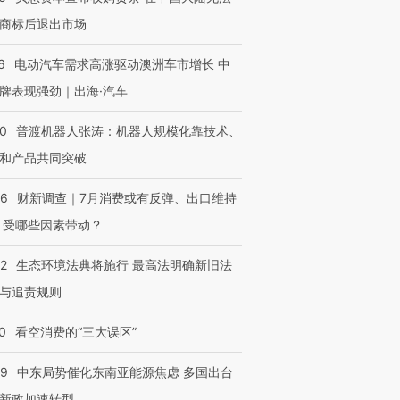
商标后退出市场
6
电动汽车需求高涨驱动澳洲车市增长 中
牌表现强劲｜出海·汽车
00
普渡机器人张涛：机器人规模化靠技术、
和产品共同突破
56
财新调查｜7月消费或有反弹、出口维持
 受哪些因素带动？
42
生态环境法典将施行 最高法明确新旧法
与追责规则
0
看空消费的“三大误区”
59
中东局势催化东南亚能源焦虑 多国出台
新政加速转型