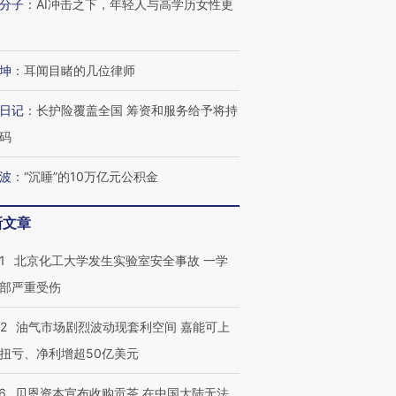
分子
：
AI冲击之下，年轻人与高学历女性更
坤
：
耳闻目睹的几位律师
日记
：
长护险覆盖全国 筹资和服务给予将持
码
波
：
“沉睡”的10万亿元公积金
新文章
1
北京化工大学发生实验室安全事故 一学
部严重受伤
22
油气市场剧烈波动现套利空间 嘉能可上
扭亏、净利增超50亿美元
6
贝恩资本宣布收购贡茶 在中国大陆无法