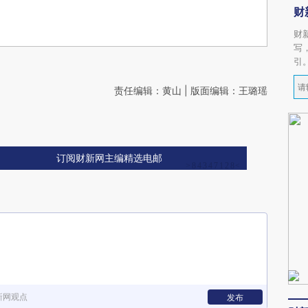
财
财
写
引
责任编辑：黄山 | 版面编辑：王璐瑶
订阅财新网主编精选电邮
新网观点
发布