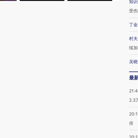
知识
受伤
丁金
村夫
续加
吴晓
最
21:
2.
20:
倍
20:1