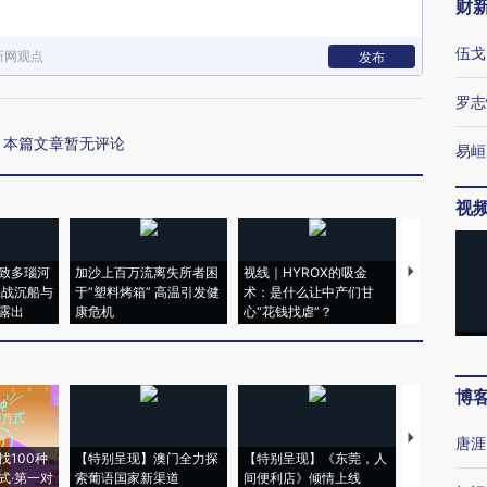
财
伍戈
新网观点
发布
罗志
本篇文章暂无评论
易峘
视
致多瑙河
加沙上百万流离失所者困
视线｜HYROX的吸金
马航飞行员
二战沉船与
于“塑料烤箱” 高温引发健
术：是什么让中产们甘
粒摇头丸 尿
露出
康危机
心“花钱找虐”？
毒品
博
【推广】走
唐涯
找100种
【特别呈现】澳门全力探
【特别呈现】《东莞，人
会，让数智科
式·第一对
索葡语国家新渠道
间便利店》倾情上线
业