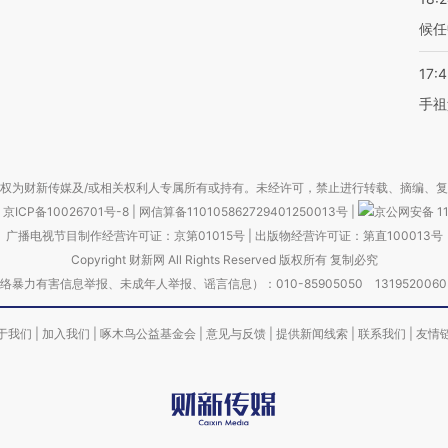
候任
17:
手祖
权为财新传媒及/或相关权利人专属所有或持有。未经许可，禁止进行转载、摘编、
京ICP备10026701号-8
|
网信算备110105862729401250013号
|
京公网安备 11
广播电视节目制作经营许可证：京第01015号
|
出版物经营许可证：第直100013号
Copyright 财新网 All Rights Reserved 版权所有 复制必究
害信息举报、未成年人举报、谣言信息）：010-85905050 13195200605 举报邮
于我们
|
加入我们
|
啄木鸟公益基金会
|
意见与反馈
|
提供新闻线索
|
联系我们
|
友情