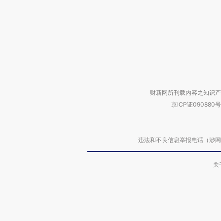
财新网所刊载内容之知识产
京ICP证090880号
违法和不良信息举报电话（涉网络暴力有
关