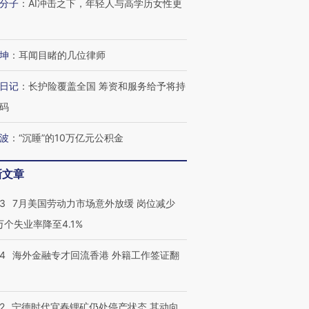
分子
：
AI冲击之下，年轻人与高学历女性更
坤
：
耳闻目睹的几位律师
日记
：
长护险覆盖全国 筹资和服务给予将持
码
波
：
“沉睡”的10万亿元公积金
新文章
43
7月美国劳动力市场意外放缓 岗位减少
3万个失业率降至4.1%
14
海外金融专才回流香港 外籍工作签证翻
2
宁德时代宜春锂矿仍处停产状态 其动向