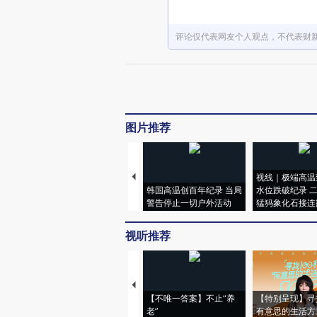
评论仅代表网友个人观点，不代表财
图片推荐
视线｜极端高温
韩国高温创百年纪录 当局
水位跌破纪录 
警告停止一切户外活动
猛犸象化石接连
视听推荐
【不唯一答案】不止“养
【特别呈现】寻
老”
有意思的生活方