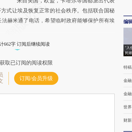
来自美国，欧盟，卡塔尔等国都派出代表
平方式让埃及恢复正常的社会秩序。包括联合国秘
长法赫米通了电话，希望临时政府能够保护所有埃
编
计662字 订阅后继续阅读
“入
民潮
获取已订阅的阅读权限
特稿
员
订阅/会员升级
金融
文
金融
世界
财新