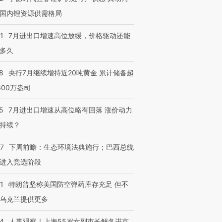
国内锂资源供需格局
1
7月进出口增速高位放缓，价格驱动还能
多久
8
央行7月继续增持近20吨黄金 累计储备超
600万盎司
5
7月进出口增速从高位略有回落 涨价动力
持续？
07
下周前瞻：生态环境法典施行；巴西总统
进入竞选阶段
1
特朗普坚称美国防空弹药库存充足 但不
乌克兰提供更多
24
人事观察｜上海55岁女副市长解冬进京