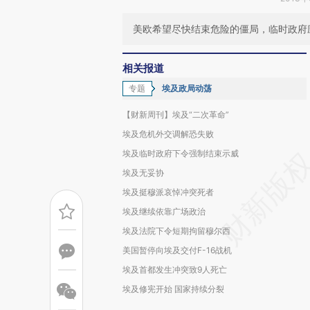
美欧希望尽快结束危险的僵局，临时政府
相关报道
专题
埃及政局动荡
【财新周刊】埃及“二次革命”
埃及危机外交调解恐失败
埃及临时政府下令强制结束示威
埃及无妥协
埃及挺穆派哀悼冲突死者
埃及继续依靠广场政治
埃及法院下令短期拘留穆尔西
美国暂停向埃及交付F-16战机
埃及首都发生冲突致9人死亡
埃及修宪开始 国家持续分裂