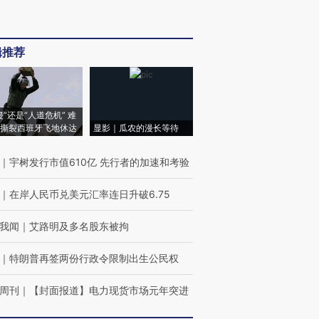
辑推荐
侵”还是“人道危机” 难
撕裂西班牙飞地休达
显影｜瓜农的漫长等待
｜
宇树发行市值610亿 先行者的加速和考验
｜
在岸人民币兑美元汇率连日升破6.75
我闻
｜
艾路明及多名股东被拘
｜
特朗普再签两份行政令限制出生公民权
周刊
｜
【封面报道】电力现货市场元年突进