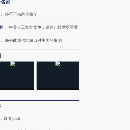
新名家
：
停不下来的价格？
恒
：
中美人工智能竞争：道路比技术更重要
：
海外能源供给缺口对中国的影响
频
跨国走私7万
视线｜被称为“蟑螂”的印
视线｜“入侵”还是“人道危
检体内含3种
度Z世代 用街头抗争将教
机”？难民潮撕裂西班牙
秘鲁纳斯
育部长拱下台
飞地休达
13人遇难
客
进第四届链博
【商旅对话】华住集团
：
多看少动
技“链”接产
【特别呈现】寻找100种
CFO：不靠规模取胜，华
【特别呈
有意思的生活方式·第三对
住三大增长引擎是什么？
有意思的