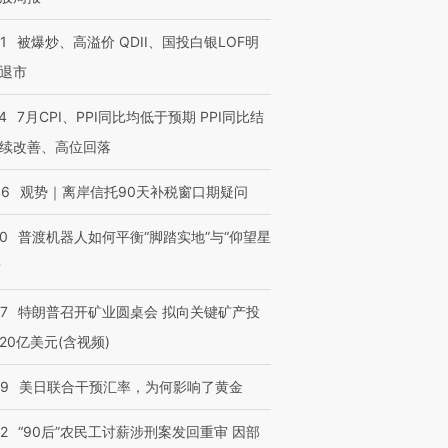
1
被爆炒、高溢价 QDII、国投白银LOF明
退市
4
7月CPI、PPI同比均低于预期 PPI同比结
续改善、高位回落
46
观势｜离岸信托90天补税窗口期疑问
00
普渡机器人如何平衡“脚踏实地”与“仰望星
？
57
特朗普召开矿业圆桌会 拟向关键矿产投
20亿美元(含视频)
09
美日联合干预汇率，为何影响了黄金
32
“90后”农民工讨薪涉刑案发回重审 因部