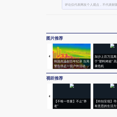
评论仅代表网友个人观点，不代表财
图片推荐
加沙上百万流离
韩国高温创百年纪录 当局
于“塑料烤箱” 
警告停止一切户外活动
康危机
视听推荐
【不唯一答案】不止“养
【特别呈现】寻
老”
有意思的生活方