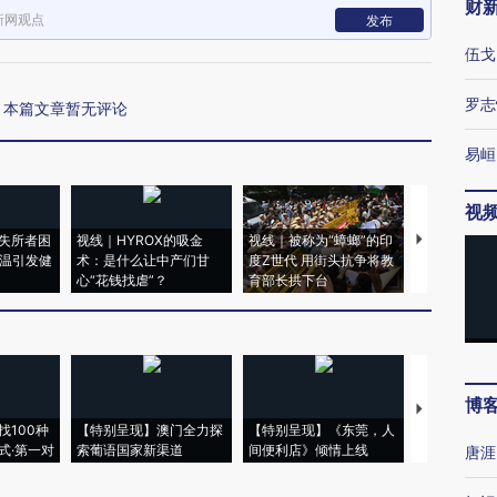
财
新网观点
发布
伍戈
罗志
本篇文章暂无评论
易峘
视
失所者困
视线｜HYROX的吸金
视线｜被称为“蟑螂”的印
视线｜“入侵
高温引发健
术：是什么让中产们甘
度Z世代 用街头抗争将教
机”？难民潮
心“花钱找虐”？
育部长拱下台
飞地休达
博
【推广】走
找100种
【特别呈现】澳门全力探
【特别呈现】《东莞，人
会，让数智科
式·第一对
索葡语国家新渠道
间便利店》倾情上线
业
唐涯