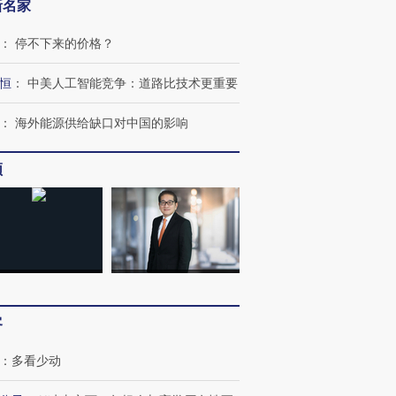
新名家
：
停不下来的价格？
恒
：
中美人工智能竞争：道路比技术更重要
：
海外能源供给缺口对中国的影响
频
”还是“人道危
湖北宜昌局部短时降雨
哈尔滨遭遇短时极端强降
撕裂西班牙
128毫米 紧急转移近
雨 3小时累计雨量超80毫
秘鲁纳斯
4000人
米
13人遇难
客
进第四届链博
【商旅对话】华住集团
技“链”接产
【特别呈现】寻找100种
CFO：不靠规模取胜，华
【特别呈
有意思的生活方式·第三对
住三大增长引擎是什么？
有意思的
：
多看少动