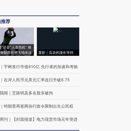
辑推荐
侵”还是“人道危机” 难
撕裂西班牙飞地休达
显影｜瓜农的漫长等待
｜
宇树发行市值610亿 先行者的加速和考验
｜
在岸人民币兑美元汇率连日升破6.75
我闻
｜
艾路明及多名股东被拘
｜
特朗普再签两份行政令限制出生公民权
周刊
｜
【封面报道】电力现货市场元年突进