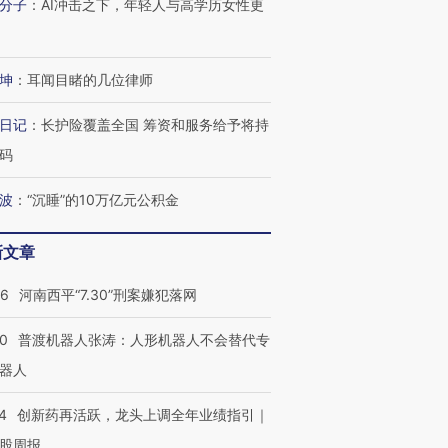
分子
：
AI冲击之下，年轻人与高学历女性更
坤
：
耳闻目睹的几位律师
日记
：
长护险覆盖全国 筹资和服务给予将持
码
波
：
“沉睡”的10万亿元公积金
新文章
26
河南西平“7.30”刑案嫌犯落网
00
普渡机器人张涛：人形机器人不会替代专
器人
4
创新药再活跃，龙头上调全年业绩指引｜
股周报