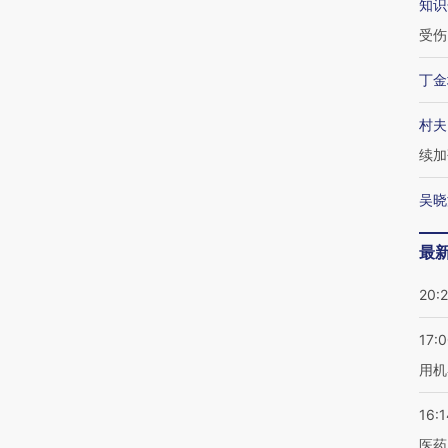
知识
受伤
丁金
村夫
续加
吴晓
最
20:
17:
用机
16:1
医药