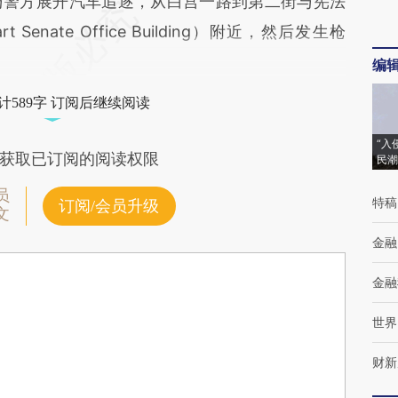
与警方展开汽车追逐，从白宫一路到第二街与宪法
nate Office Building）附近，然后发生枪
编
计589字 订阅后继续阅读
“入
获取已订阅的阅读权限
民潮
员
特稿
订阅/会员升级
文
金融
金融
世界
财新