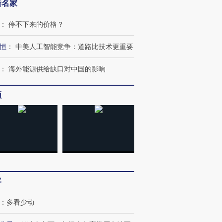
新名家
：
停不下来的价格？
OX的吸金
马航飞行员跨国走私7万
视线｜被称为“蟑螂”的印
恒
：
中美人工智能竞争：道路比技术更重要
让中产们甘
粒摇头丸 尿检体内含3种
度Z世代 用街头抗争将教
秘鲁纳斯
”？
毒品
育部长拱下台
13人遇难
：
海外能源供给缺口对中国的影响
频
进第四届链博
【商旅对话】华住集团
技“链”接产
【特别呈现】寻找100种
CFO：不靠规模取胜，华
【特别呈
有意思的生活方式·第三对
住三大增长引擎是什么？
有意思的
客
：
多看少动