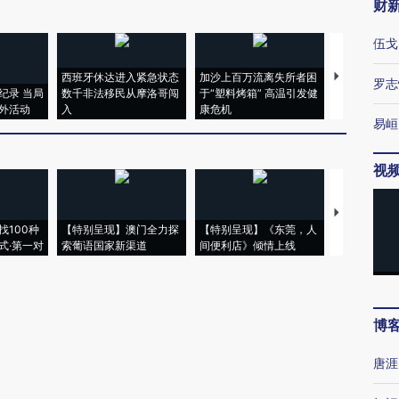
财
伍戈
西班牙休达进入紧急状态
加沙上百万流离失所者困
视线｜HYR
罗志
纪录 当局
数千非法移民从摩洛哥闯
于“塑料烤箱” 高温引发健
术：是什么
外活动
入
康危机
心“花钱找虐
易峘
视
【推广】走
找100种
【特别呈现】澳门全力探
【特别呈现】《东莞，人
会，让数智科
式·第一对
索葡语国家新渠道
间便利店》倾情上线
业
博
唐涯