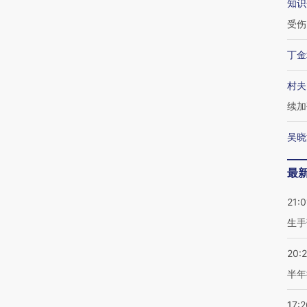
知识
受伤
丁金
村夫
续加
吴晓
最
21:0
生手
20:
半年
17:2