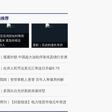
辑推荐
宜昌局部短时降雨
8毫米 紧急转移近
00人
显影｜瓜农的漫长等待
｜
规避封锁 中国超大油轮停靠埃及绕行非洲
｜
在岸人民币兑美元汇率连日升破6.75
我闻
｜
资管掌舵人更替 百年人寿僵局何解
｜
多国出台光伏新政加速转型
周刊
｜
【封面报道】电力现货市场元年突进