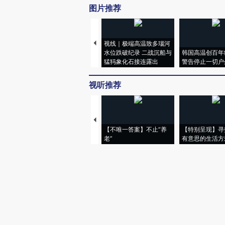
图片推荐
视线｜极端高温致多瑙河
水位跌破纪录 二战沉船与
韩国高温创百年
猛犸象化石接连露出
警告停止一切户
视听推荐
【不唯一答案】不止“养
【特别呈现】寻
老”
有意思的生活方