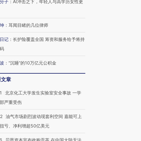
分子
：
AI冲击之下，年轻人与高学历女性更
坤
：
耳闻目睹的几位律师
日记
：
长护险覆盖全国 筹资和服务给予将持
码
波
：
“沉睡”的10万亿元公积金
新文章
1
北京化工大学发生实验室安全事故 一学
部严重受伤
22
油气市场剧烈波动现套利空间 嘉能可上
扭亏、净利增超50亿美元
6
贝恩资本宣布收购贡茶 在中国大陆无法