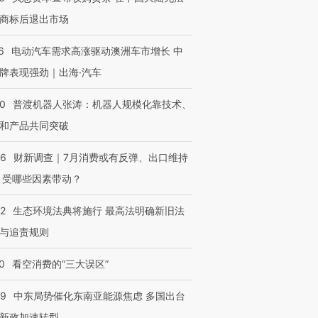
商标后退出市场
6
电动汽车需求高涨驱动澳洲车市增长 中
牌表现强劲｜出海·汽车
00
普渡机器人张涛：机器人规模化靠技术、
和产品共同突破
56
财新调查｜7月消费或有反弹、出口维持
 受哪些因素带动？
42
生态环境法典将施行 最高法明确新旧法
与追责规则
0
看空消费的“三大误区”
59
中东局势催化东南亚能源焦虑 多国出台
新政加速转型