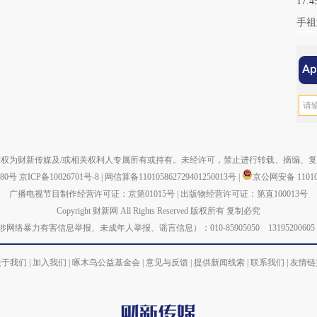
17:4
手祖
权为财新传媒及/或相关权利人专属所有或持有。未经许可，禁止进行转载、摘编、
880号
京ICP备10026701号-8
|
网信算备110105862729401250013号
|
京公网安备 110105
广播电视节目制作经营许可证：京第01015号
|
出版物经营许可证：第直100013号
Copyright 财新网 All Rights Reserved 版权所有 复制必究
力有害信息举报、未成年人举报、谣言信息）：010-85905050 13195200605 举报邮箱：
关于我们
|
加入我们
|
啄木鸟公益基金会
|
意见与反馈
|
提供新闻线索
|
联系我们
|
友情链