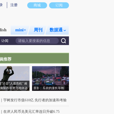
录
注册
商城
订阅
lish
mini+
周刊
数据通
讣闻
辑推荐
侵”还是“人道危机” 难
撕裂西班牙飞地休达
显影｜瓜农的漫长等待
｜
宇树发行市值610亿 先行者的加速和考验
｜
在岸人民币兑美元汇率连日升破6.75