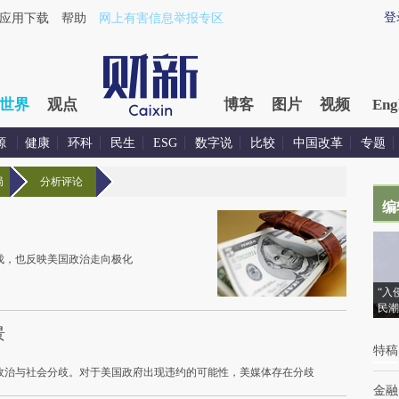
登
应用下载
帮助
网上有害信息举报专区
世界
观点
博客
图片
视频
Eng
源
健康
环科
民生
ESG
数字说
比较
中国改革
专题
局
分析评论
编
伐，也反映美国政治走向极化
“入
民潮
景
特稿
政治与社会分歧。对于美国政府出现违约的可能性，美媒体存在分歧
金融