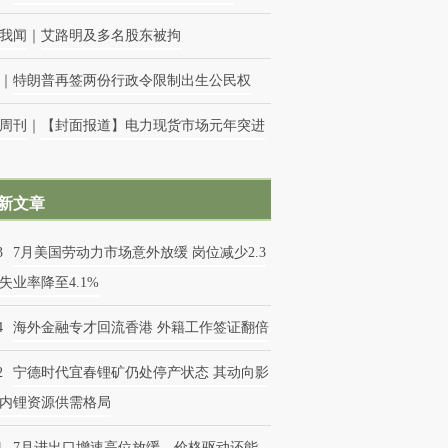
我闻
｜
艾路明及多名股东被拘
｜
特朗普再签两份行政令限制出生公民权
周刊
｜
【封面报道】电力现货市场元年突进
新文章
3
7月美国劳动力市场意外放缓 岗位减少2.3
失业率降至4.1%
4
海外金融专才回流香港 外籍工作签证翻倍
2
宁德时代宜春锂矿仍处停产状态 其动向影
内锂资源供需格局
1
7月进出口增速高位放缓，价格驱动还能