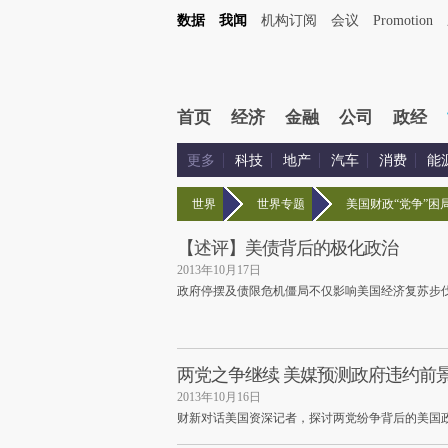
数据
我闻
机构订阅
会议
Promotion
首页
经济
金融
公司
政经
更多
科技
地产
汽车
消费
能
世界
世界专题
美国财政“党争”困
【述评】美债背后的极化政治
2013年10月17日
政府停摆及债限危机僵局不仅影响美国经济复苏步
两党之争继续 美媒预测政府违约前
2013年10月16日
财新对话美国资深记者，探讨两党纷争背后的美国