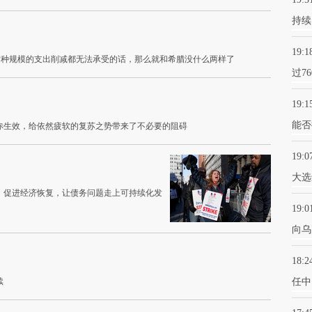
持续
19:1
连这种规模的支出削减都无法承受的话，那么就和希腊没什么两样了
过7
19:1
能否
赤生效，给依然疲软的复苏之势带来了不必要的阻碍
19:0
大选
，促进经济恢复，让债务问题走上可持续化发
19:0
向乌
18:2
续
任中