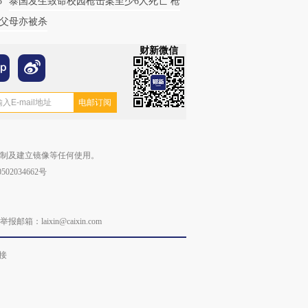
5
泰国发生致命校园枪击案至少6人死亡 枪
父母亦被杀
财新微信
复制及建立镜像等任何使用。
02034662号
laixin@caixin.com
接