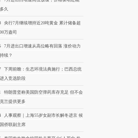
多久
8
央行7月继续增持近20吨黄金 累计储备超
600万盎司
5
7月进出口增速从高位略有回落 涨价动力
持续？
7
下周前瞻：生态环境法典施行；巴西总统
进入竞选阶段
1
特朗普坚称美国防空弹药库存充足 但不会
克兰提供更多
4
人事观察｜上海55岁女副市长解冬进京 候
国侨联副主席