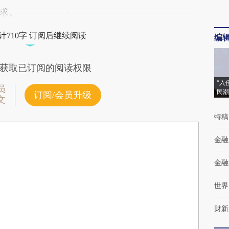
求。
计710字 订阅后继续阅读
编
获取已订阅的阅读权限
“入
员
民潮
订阅/会员升级
文
特稿
金融
金融
世界
财新