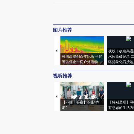
图片推荐
视线｜极端高温
韩国高温创百年纪录 当局
水位跌破纪录 
警告停止一切户外活动
猛犸象化石接连
视听推荐
【不唯一答案】不止“养
【特别呈现】寻
老”
有意思的生活方