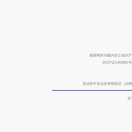
财新网所刊载内容之知识产
京ICP证090880号
违法和不良信息举报电话（涉网络暴力有
关