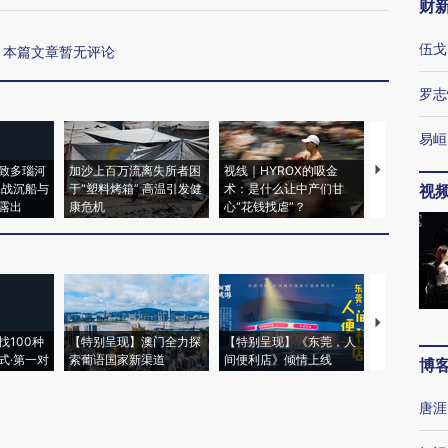
财
伍戈
本篇文章暂无评论
罗志
易峘
致多瑙河
加沙上百万流离失所者困
视线｜HYROX的吸金
马航飞行员
二战沉船与
于“塑料烤箱” 高温引发健
术：是什么让中产们甘
粒摇头丸 尿
视
露出
康危机
心“花钱找虐”？
毒品
【推广】走
找100种
【特别呈现】澳门全力探
【特别呈现】《东莞，人
会，让数智科
式·第一对
索葡语国家新渠道
间便利店》倾情上线
业
博
唐涯