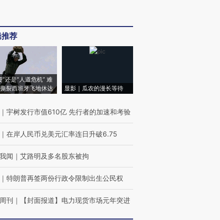
辑推荐
侵”还是“人道危机” 难
撕裂西班牙飞地休达
显影｜瓜农的漫长等待
｜
宇树发行市值610亿 先行者的加速和考验
｜
在岸人民币兑美元汇率连日升破6.75
我闻
｜
艾路明及多名股东被拘
｜
特朗普再签两份行政令限制出生公民权
周刊
｜
【封面报道】电力现货市场元年突进