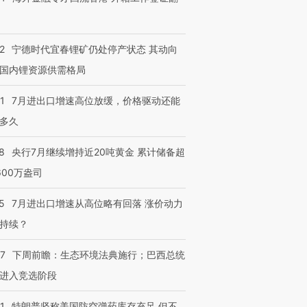
2
宁德时代宜春锂矿仍处停产状态 其动向
国内锂资源供需格局
1
7月进出口增速高位放缓，价格驱动还能
多久
8
央行7月继续增持近20吨黄金 累计储备超
600万盎司
5
7月进出口增速从高位略有回落 涨价动力
持续？
07
下周前瞻：生态环境法典施行；巴西总统
进入竞选阶段
1
特朗普坚称美国防空弹药库存充足 但不