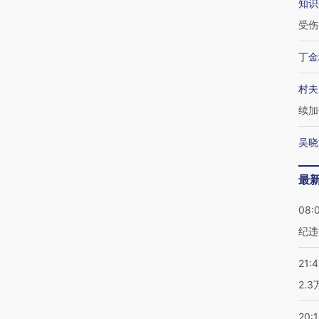
知识
受伤
丁金
村夫
续加
吴晓
最
08:
纪违
21:
2.
20: