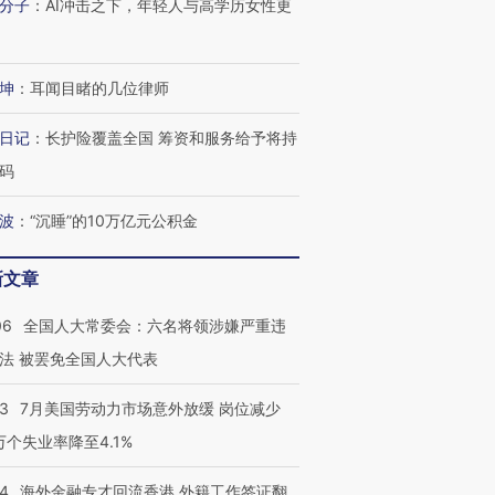
分子
：
AI冲击之下，年轻人与高学历女性更
坤
：
耳闻目睹的几位律师
日记
：
长护险覆盖全国 筹资和服务给予将持
码
波
：
“沉睡”的10万亿元公积金
新文章
06
全国人大常委会：六名将领涉嫌严重违
法 被罢免全国人大代表
43
7月美国劳动力市场意外放缓 岗位减少
3万个失业率降至4.1%
14
海外金融专才回流香港 外籍工作签证翻