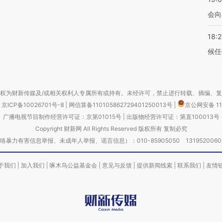
会向
18:
候任
权为财新传媒及/或相关权利人专属所有或持有。未经许可，禁止进行转载、摘编、
京ICP备10026701号-8
|
网信算备110105862729401250013号
|
京公网安备 11
广播电视节目制作经营许可证：京第01015号
|
出版物经营许可证：第直100013号
Copyright 财新网 All Rights Reserved 版权所有 复制必究
害信息举报、未成年人举报、谣言信息）：010-85905050 13195200605 举报邮
于我们
|
加入我们
|
啄木鸟公益基金会
|
意见与反馈
|
提供新闻线索
|
联系我们
|
友情