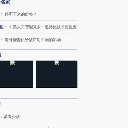
新名家
：
停不下来的价格？
恒
：
中美人工智能竞争：道路比技术更重要
：
海外能源供给缺口对中国的影响
频
OX的吸金
马航飞行员跨国走私7万
视线｜被称为“蟑螂”的印
让中产们甘
粒摇头丸 尿检体内含3种
度Z世代 用街头抗争将教
秘鲁纳斯
”？
毒品
育部长拱下台
13人遇难
客
进第四届链博
【商旅对话】华住集团
：
多看少动
技“链”接产
【特别呈现】寻找100种
CFO：不靠规模取胜，华
【特别呈
有意思的生活方式·第三对
住三大增长引擎是什么？
有意思的