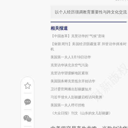
以个人经历强调教育重要性与跨文化交流
相关报道
【中国改革】克里访华的“气候”意味
【财新周刊】美国经济阴霾笼罩 拜登访华择准时
机
美国第一夫人3月19日访华
克里访华谈北京空气污染
克里访华望缓解地区紧张
美国国务卿克里抵京开始访华
卫计委官网播出彭丽媛短片
习近平偕夫人彭丽媛启程访问美洲
美国第一夫人呼吁控枪
《大众日报》刊文《山东的女儿彭丽媛》