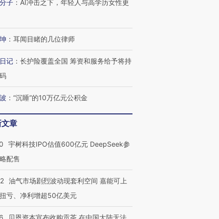
分子
：
AI冲击之下，年轻人与高学历女性更
坤
：
耳闻目睹的几位律师
日记
：
长护险覆盖全国 筹资和服务给予将持
码
波
：
“沉睡”的10万亿元公积金
新文章
0
宇树科技IPO估值600亿元 DeepSeek参
略配售
22
油气市场剧烈波动现套利空间 嘉能可上
扭亏、净利增超50亿美元
6
贝恩资本宣布收购贡茶 在中国大陆无法