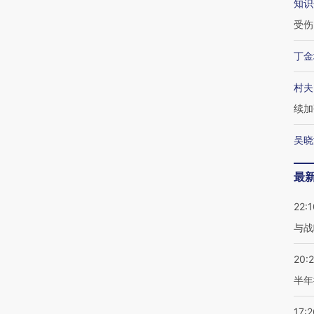
知识
受伤
丁金
村夫
续加
吴晓
最
22:1
与战
20:
半年
17:2