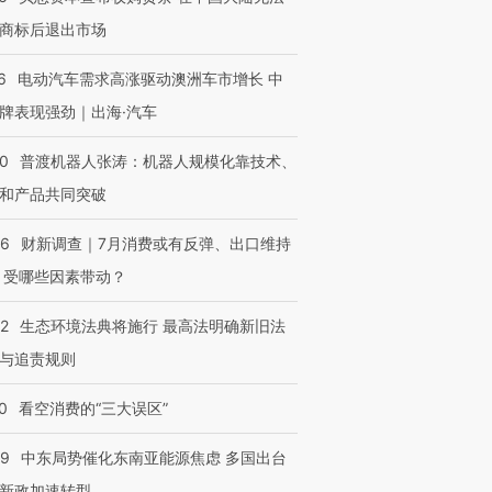
商标后退出市场
6
电动汽车需求高涨驱动澳洲车市增长 中
牌表现强劲｜出海·汽车
00
普渡机器人张涛：机器人规模化靠技术、
和产品共同突破
56
财新调查｜7月消费或有反弹、出口维持
 受哪些因素带动？
42
生态环境法典将施行 最高法明确新旧法
与追责规则
0
看空消费的“三大误区”
59
中东局势催化东南亚能源焦虑 多国出台
新政加速转型