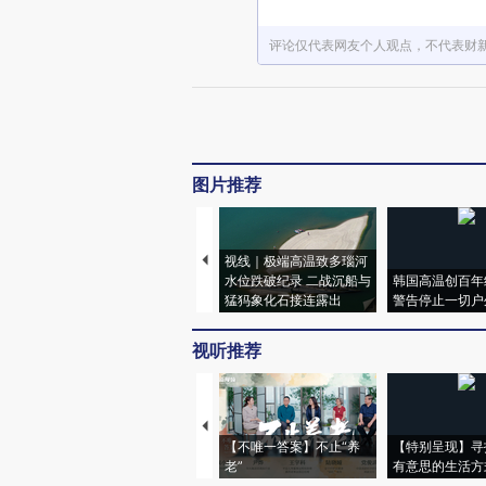
评论仅代表网友个人观点，不代表财
图片推荐
视线｜极端高温致多瑙河
水位跌破纪录 二战沉船与
韩国高温创百年
猛犸象化石接连露出
警告停止一切户
视听推荐
【不唯一答案】不止“养
【特别呈现】寻
老”
有意思的生活方