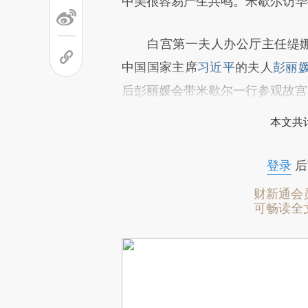
中美很容易产生共鸣。米歇尔访华
白宫第一夫人办公厅主任缇娜·陈（
中国国家主席
习近平
的夫人
彭丽
后彭丽媛会带米歇尔一行参观故宫
本文共计
登录
后
财新通会
可畅读全