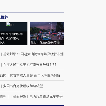
辑推荐
宜昌局部短时降雨
8毫米 紧急转移近
00人
显影｜瓜农的漫长等待
｜
规避封锁 中国超大油轮停靠埃及绕行非洲
｜
在岸人民币兑美元汇率连日升破6.75
我闻
｜
资管掌舵人更替 百年人寿僵局何解
｜
多国出台光伏新政加速转型
周刊
｜
【封面报道】电力现货市场元年突进