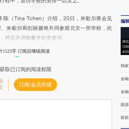
行程中，造访学校的安排一以贯之。
Tina Tchen）介绍，20日，米歇尔将会见
编
媛
。米歇尔和彭丽媛将共同参观北京一所学校，此
，然后共进晚餐并欣赏表演。
湖北
12
1525字 订阅后继续阅读
40
独家
获取已订阅的阅读权限
金融
员
订阅/会员升级
文
金融
能源
财新