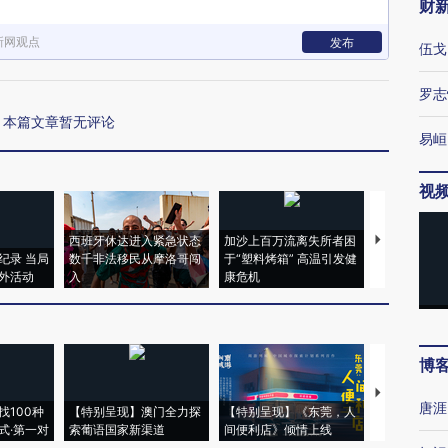
财
新网观点
发布
伍戈
罗志
本篇文章暂无评论
易峘
视
西班牙休达进入紧急状态
加沙上百万流离失所者困
视线｜HYR
纪录 当局
数千非法移民从摩洛哥闯
于“塑料烤箱” 高温引发健
术：是什么
外活动
入
康危机
心“花钱找虐
博
【推广】走
唐涯
找100种
【特别呈现】澳门全力探
【特别呈现】《东莞，人
会，让数智科
式·第一对
索葡语国家新渠道
间便利店》倾情上线
业