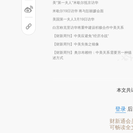
美“第一夫人”米歇尔抵京访华
米歇尔19日访华 将与彭丽媛会面
美国第一夫人3月19日访华
白宫称克里访华将重申建设积极合作中美关系
【财新周刊】中美应避免“经济冷战”
【财新周刊】中美失衡之镜像
【财新周刊】奥尔布赖特：中美关系需要另一种描
述方式
本文共计
登录
后
财新通会
可畅读全