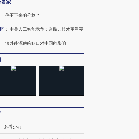
新名家
：
停不下来的价格？
恒
：
中美人工智能竞争：道路比技术更重要
：
海外能源供给缺口对中国的影响
频
客
跨国走私7万
视线｜被称为“蟑螂”的印
视线｜“入侵”还是“人道危
检体内含3种
度Z世代 用街头抗争将教
机”？难民潮撕裂西班牙
秘鲁纳斯
育部长拱下台
飞地休达
13人遇难
：
多看少动