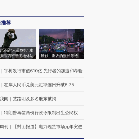
辑推荐
侵”还是“人道危机” 难
撕裂西班牙飞地休达
显影｜瓜农的漫长等待
｜
宇树发行市值610亿 先行者的加速和考验
｜
在岸人民币兑美元汇率连日升破6.75
我闻
｜
艾路明及多名股东被拘
｜
特朗普再签两份行政令限制出生公民权
周刊
｜
【封面报道】电力现货市场元年突进