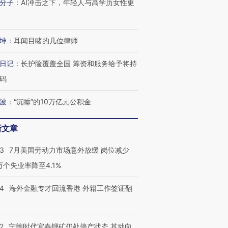
分子
：
AI冲击之下，年轻人与高学历女性更
进第四届链博
【商旅对话】华住集团
坤
：
耳闻目睹的几位律师
技“链”接产
【特别呈现】寻找100种
CFO：不靠规模取胜，华
【特别呈
有意思的生活方式·第三对
住三大增长引擎是什么？
有意思的
日记
：
长护险覆盖全国 筹资和服务给予将持
码
波
：
“沉睡”的10万亿元公积金
新文章
43
7月美国劳动力市场意外放缓 岗位减少
3万个失业率降至4.1%
14
海外金融专才回流香港 外籍工作签证翻
2
宁德时代宜春锂矿仍处停产状态 其动向