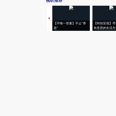
视听推荐
【不唯一答案】不止“养
【特别呈现】寻
老”
有意思的生活方