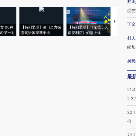
知识
受伤
【推广】走
丁金
找100种
【特别呈现】澳门全力探
【特别呈现】《东莞，人
会，让数智科
式·第一对
索葡语国家新渠道
间便利店》倾情上线
业
村夫
续加
吴晓
最
21:
2.
20:
倍
20:1