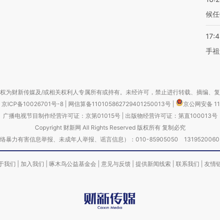
候任
17:
手祖
权为财新传媒及/或相关权利人专属所有或持有。未经许可，禁止进行转载、摘编、
京ICP备10026701号-8
|
网信算备110105862729401250013号
|
京公网安备 11
广播电视节目制作经营许可证：京第01015号
|
出版物经营许可证：第直100013号
Copyright 财新网 All Rights Reserved 版权所有 复制必究
害信息举报、未成年人举报、谣言信息）：010-85905050 13195200605 举报邮
于我们
|
加入我们
|
啄木鸟公益基金会
|
意见与反馈
|
提供新闻线索
|
联系我们
|
友情