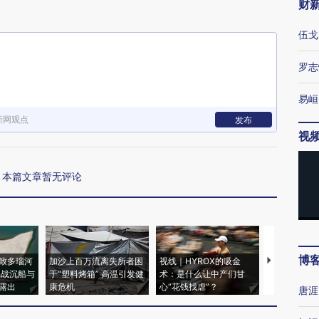
财
伍戈
罗志
易峘
新网观点
发布
视
本篇文章暂无评论
博
致多瑙河
加沙上百万流离失所者困
视线｜HYROX的吸金
马航飞行员
二战沉船与
于“塑料烤箱” 高温引发健
术：是什么让中产们甘
粒摇头丸 尿
露出
康危机
心“花钱找虐”？
毒品
唐涯