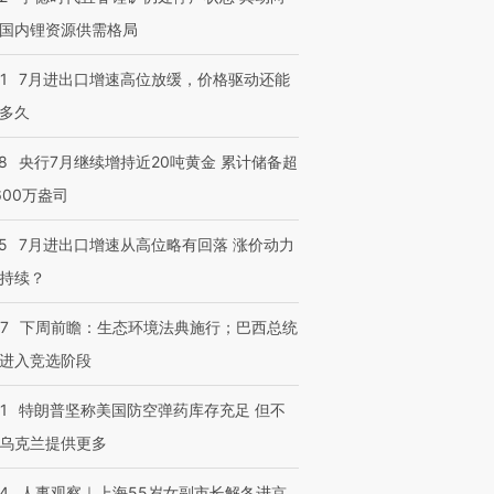
国内锂资源供需格局
1
7月进出口增速高位放缓，价格驱动还能
多久
8
央行7月继续增持近20吨黄金 累计储备超
600万盎司
5
7月进出口增速从高位略有回落 涨价动力
持续？
07
下周前瞻：生态环境法典施行；巴西总统
进入竞选阶段
1
特朗普坚称美国防空弹药库存充足 但不
乌克兰提供更多
24
人事观察｜上海55岁女副市长解冬进京