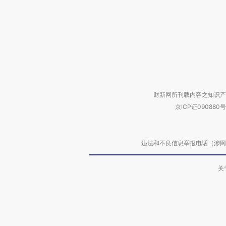
财新网所刊载内容之知识产
京ICP证090880号
违法和不良信息举报电话（涉网络暴力有
关