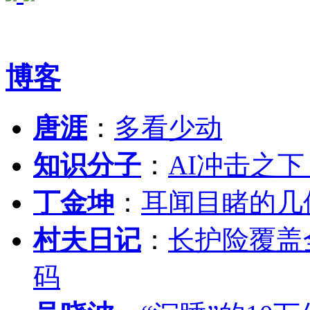
博客
唐涯
：
多看少动
知识分子
：
AI冲击之
丁金坤
：
耳闻目睹的几
村夫日记
：
长护险覆盖
码