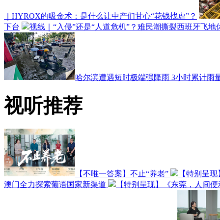
｜HYROX的吸金术：是什么让中产们甘心“花钱找虐”？
下台
视线｜“入侵”还是“人道危机”？难民潮撕裂西班牙飞地
哈尔滨遭遇短时极端强降雨 3小时累计雨量
视听推荐
【不唯一答案】不止“养老”
【特别呈现
澳门全力探索葡语国家新渠道
【特别呈现】《东莞，人间便