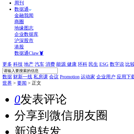
周刊
数据通
金融我闻
商圈
地缘图志
企业数据库
沪深股市
港股
数据通Claw🦞
更多
科技
地产
汽车
消费
能源
健康
环科
民生
ESG
数字说
比
数据
财新一线
私房课
会议
Promotion
运动家
企业用户
应用下
世界
>
要闻
>
正文
0
发表评论
分享到微信朋友圈
新浪转发