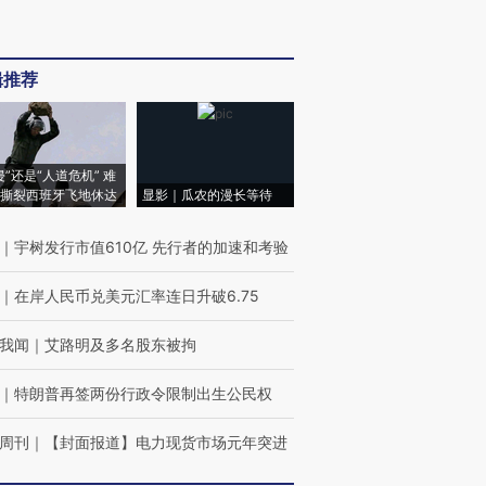
辑推荐
侵”还是“人道危机” 难
撕裂西班牙飞地休达
显影｜瓜农的漫长等待
｜
宇树发行市值610亿 先行者的加速和考验
｜
在岸人民币兑美元汇率连日升破6.75
我闻
｜
艾路明及多名股东被拘
｜
特朗普再签两份行政令限制出生公民权
周刊
｜
【封面报道】电力现货市场元年突进