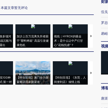
财
本篇文章暂无评论
伍戈
罗志
易峘
致多瑙河
加沙上百万流离失所者困
视线｜HYROX的吸金
马航飞行员
二战沉船与
于“塑料烤箱” 高温引发健
术：是什么让中产们甘
粒摇头丸 尿
露出
康危机
心“花钱找虐”？
毒品
视
【推广】走
找100种
【特别呈现】澳门全力探
【特别呈现】《东莞，人
会，让数智科
式·第一对
索葡语国家新渠道
间便利店》倾情上线
业
博
唐涯