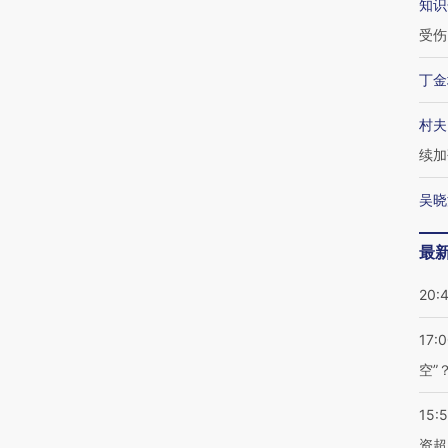
知识
受伤
丁金
村夫
续加
吴晓
最
20:
17:
空”
15:
资超