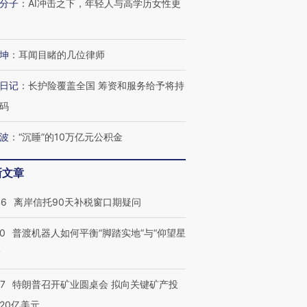
分子
：
AI冲击之下，年轻人与高学历女性更
坤
：
耳闻目睹的几位律师
日记
：
长护险覆盖全国 筹资和服务给予将持
码
波
：
“沉睡”的10万亿元公积金
新文章
46
离岸信托90天补税窗口期疑问
00
普渡机器人如何平衡“脚踏实地”与“仰望星
？
57
特朗普召开矿业圆桌会 拟向关键矿产投
20亿美元