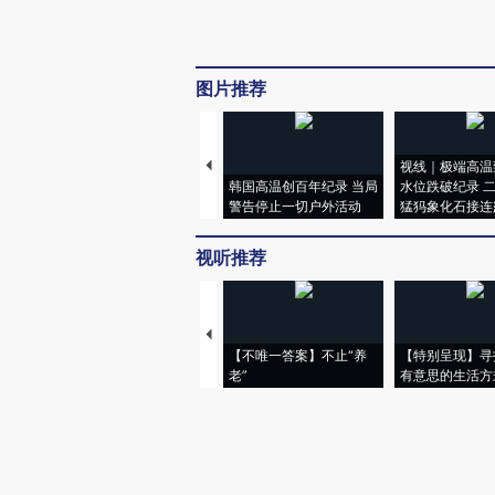
图片推荐
视线｜极端高温
韩国高温创百年纪录 当局
水位跌破纪录 
警告停止一切户外活动
猛犸象化石接连
视听推荐
【不唯一答案】不止“养
【特别呈现】寻
老”
有意思的生活方