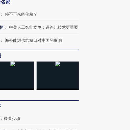
新名家
：
停不下来的价格？
恒
：
中美人工智能竞争：道路比技术更重要
：
海外能源供给缺口对中国的影响
跨国走私7万
视线｜被称为“蟑螂”的印
视线｜“入侵”还是“人道危
检体内含3种
度Z世代 用街头抗争将教
机”？难民潮撕裂西班牙
秘鲁纳斯
育部长拱下台
飞地休达
13人遇难
频
进第四届链博
【商旅对话】华住集团
技“链”接产
【特别呈现】寻找100种
CFO：不靠规模取胜，华
【特别呈
有意思的生活方式·第三对
住三大增长引擎是什么？
有意思的
客
：
多看少动