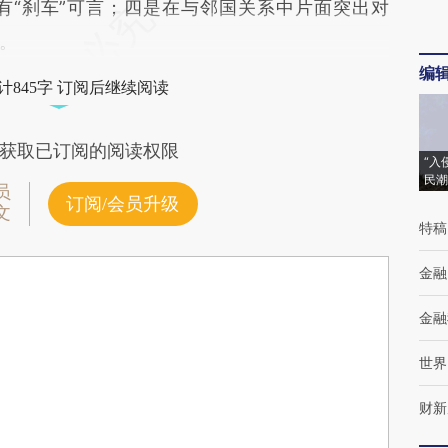
有“刹车”可言；四是在与邻国关系中片面突出对
。
编
计845字 订阅后继续阅读
获取已订阅的阅读权限
“入
民潮
员
订阅/会员升级
文
特稿
金融
金融
世界
财新