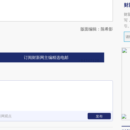
财
财
写
引
版面编辑：陈希影
订阅财新网主编精选电邮
新网观点
发布