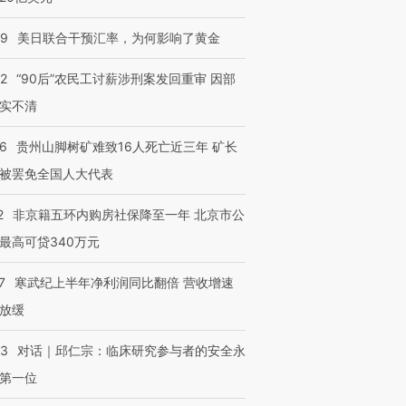
09
美日联合干预汇率，为何影响了黄金
32
“90后”农民工讨薪涉刑案发回重审 因部
实不清
36
贵州山脚树矿难致16人死亡近三年 矿长
被罢免全国人大代表
2
非京籍五环内购房社保降至一年 北京市公
最高可贷340万元
7
寒武纪上半年净利润同比翻倍 营收增速
放缓
53
对话｜邱仁宗：临床研究参与者的安全永
第一位