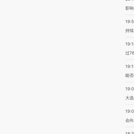
影响
19:5
持续
19:1
过7
19:1
能否
19:
大选
19:0
会向
18: