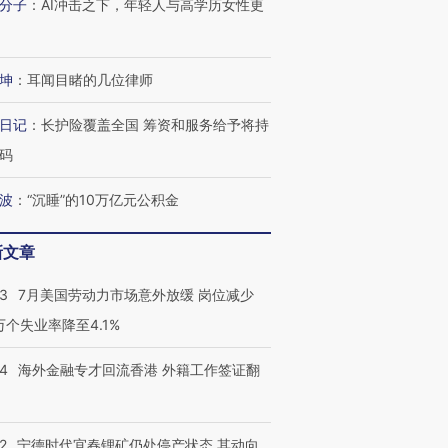
分子
：
AI冲击之下，年轻人与高学历女性更
坤
：
耳闻目睹的几位律师
日记
：
长护险覆盖全国 筹资和服务给予将持
码
波
：
“沉睡”的10万亿元公积金
新文章
43
7月美国劳动力市场意外放缓 岗位减少
3万个失业率降至4.1%
14
海外金融专才回流香港 外籍工作签证翻
2
宁德时代宜春锂矿仍处停产状态 其动向