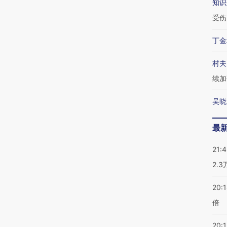
知识
受伤
丁金
村夫
续加
吴晓
最
21:
2.
20:
倍
20:1