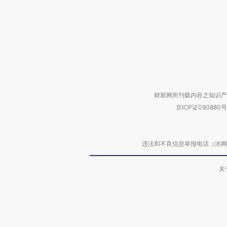
财新网所刊载内容之知识产
京ICP证090880号
违法和不良信息举报电话（涉网络暴力有
关