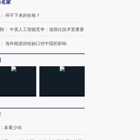
新名家
：
停不下来的价格？
恒
：
中美人工智能竞争：道路比技术更重要
：
海外能源供给缺口对中国的影响
跨国走私7万
视线｜被称为“蟑螂”的印
视线｜“入侵”还是“人道危
检体内含3种
度Z世代 用街头抗争将教
机”？难民潮撕裂西班牙
秘鲁纳斯
频
育部长拱下台
飞地休达
13人遇难
进第四届链博
【商旅对话】华住集团
技“链”接产
【特别呈现】寻找100种
CFO：不靠规模取胜，华
【特别呈
有意思的生活方式·第三对
住三大增长引擎是什么？
有意思的
客
：
多看少动