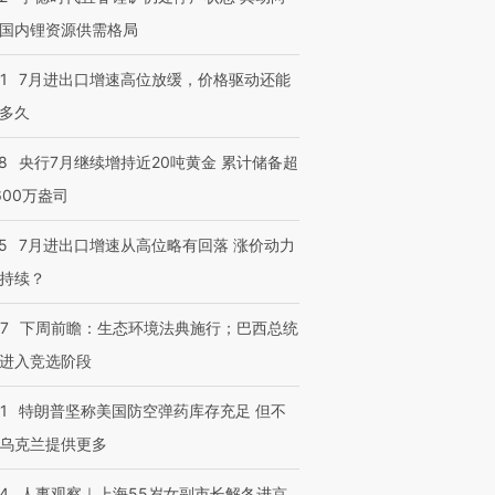
国内锂资源供需格局
1
7月进出口增速高位放缓，价格驱动还能
多久
8
央行7月继续增持近20吨黄金 累计储备超
600万盎司
5
7月进出口增速从高位略有回落 涨价动力
持续？
07
下周前瞻：生态环境法典施行；巴西总统
进入竞选阶段
1
特朗普坚称美国防空弹药库存充足 但不
乌克兰提供更多
24
人事观察｜上海55岁女副市长解冬进京