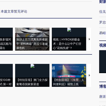
财
本篇文章暂无评论
伍戈
罗志
易峘
致多瑙河
加沙上百万流离失所者困
视线｜HYROX的吸金
马航飞行员
二战沉船与
于“塑料烤箱” 高温引发健
术：是什么让中产们甘
粒摇头丸 尿
视
露出
康危机
心“花钱找虐”？
毒品
【推广】走
找100种
【特别呈现】澳门全力探
【特别呈现】《东莞，人
会，让数智科
式·第一对
索葡语国家新渠道
间便利店》倾情上线
业
博
唐涯