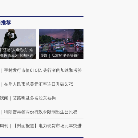
辑推荐
侵”还是“人道危机” 难
撕裂西班牙飞地休达
显影｜瓜农的漫长等待
｜
宇树发行市值610亿 先行者的加速和考验
｜
在岸人民币兑美元汇率连日升破6.75
我闻
｜
艾路明及多名股东被拘
｜
特朗普再签两份行政令限制出生公民权
周刊
｜
【封面报道】电力现货市场元年突进