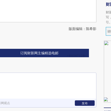
财
财
写
引
版面编辑：陈希影
订阅财新网主编精选电邮
新网观点
发布