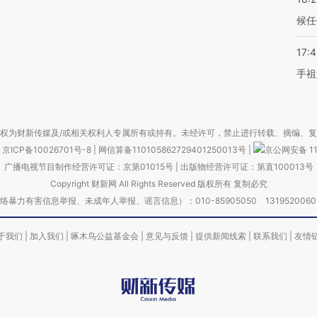
候任
17:
手祖
权为财新传媒及/或相关权利人专属所有或持有。未经许可，禁止进行转载、摘编、
京ICP备10026701号-8
|
网信算备110105862729401250013号
|
京公网安备 11
广播电视节目制作经营许可证：京第01015号
|
出版物经营许可证：第直100013号
Copyright 财新网 All Rights Reserved 版权所有 复制必究
害信息举报、未成年人举报、谣言信息）：010-85905050 13195200605 举报邮
于我们
|
加入我们
|
啄木鸟公益基金会
|
意见与反馈
|
提供新闻线索
|
联系我们
|
友情