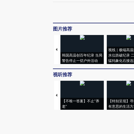
图片推荐
视线｜极端高温
韩国高温创百年纪录 当局
水位跌破纪录 
警告停止一切户外活动
猛犸象化石接连
视听推荐
【不唯一答案】不止“养
【特别呈现】寻
老”
有意思的生活方