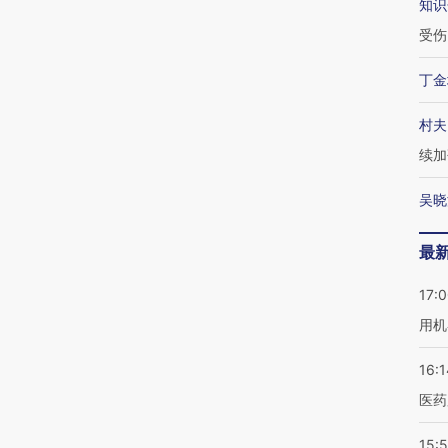
知识
受伤
丁金
村夫
续加
吴晓
最
17:
用机
16:1
医药
15:5