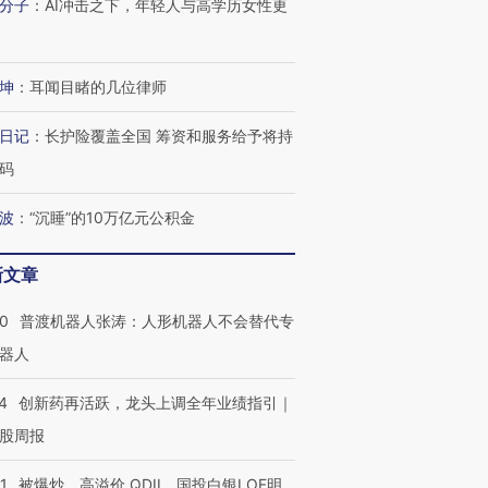
分子
：
AI冲击之下，年轻人与高学历女性更
坤
：
耳闻目睹的几位律师
日记
：
长护险覆盖全国 筹资和服务给予将持
码
波
：
“沉睡”的10万亿元公积金
新文章
00
普渡机器人张涛：人形机器人不会替代专
器人
4
创新药再活跃，龙头上调全年业绩指引｜
股周报
1
被爆炒、高溢价 QDII、国投白银LOF明