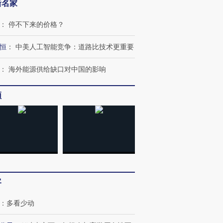
新名家
：
停不下来的价格？
恒
：
中美人工智能竞争：道路比技术更重要
：
海外能源供给缺口对中国的影响
频
”还是“人道危
湖北宜昌局部短时降雨
哈尔滨遭遇短时极端强降
撕裂西班牙
128毫米 紧急转移近
雨 3小时累计雨量超80毫
秘鲁纳斯
4000人
米
13人遇难
进第四届链博
【商旅对话】华住集团
客
技“链”接产
【特别呈现】寻找100种
CFO：不靠规模取胜，华
【特别呈
有意思的生活方式·第三对
住三大增长引擎是什么？
有意思的
：
多看少动