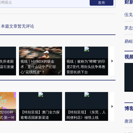
财
新网观点
发布
伍戈
本篇文章暂无评论
罗志
易峘
视
失所者困
视线｜HYROX的吸金
视线｜被称为“蟑螂”的印
视线｜“入侵
高温引发健
术：是什么让中产们甘
度Z世代 用街头抗争将教
机”？难民潮
心“花钱找虐”？
育部长拱下台
飞地休达
【推广】走
博
找100种
【特别呈现】澳门全力探
【特别呈现】《东莞，人
会，让数智科
式·第一对
索葡语国家新渠道
间便利店》倾情上线
业
唐涯