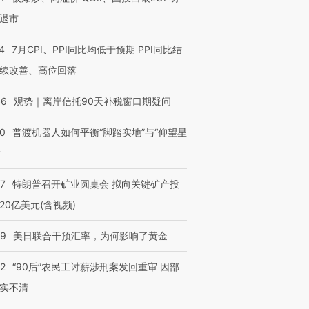
退市
4
7月CPI、PPI同比均低于预期 PPI同比结
续改善、高位回落
46
观势｜离岸信托90天补税窗口期疑问
00
普渡机器人如何平衡“脚踏实地”与“仰望星
？
57
特朗普召开矿业圆桌会 拟向关键矿产投
20亿美元(含视频)
09
美日联合干预汇率，为何影响了黄金
32
“90后”农民工讨薪涉刑案发回重审 因部
实不清