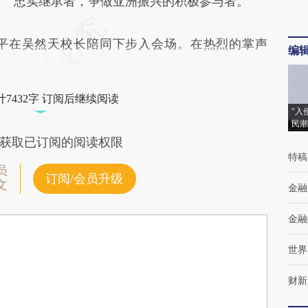
忠实继承者，争做亚洲振兴的积极参与者。
平在吴然天校长陪同下步入会场。在热烈的掌声
编
7432字 订阅后继续阅读
“入
民潮
获取已订阅的阅读权限
特稿
员
订阅/会员升级
文
金融
金融
世界
财新