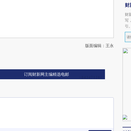
财
财
写
引
版面编辑：王永
订阅财新网主编精选电邮