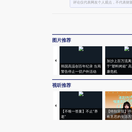
评论仅代表网友个人观点，不代表财
图片推荐
加沙上百万流离
韩国高温创百年纪录 当局
于“塑料烤箱” 
警告停止一切户外活动
康危机
视听推荐
【不唯一答案】不止“养
【特别呈现】寻
老”
有意思的生活方