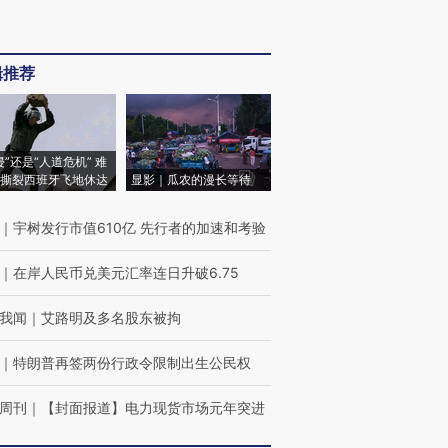
辑推荐
侵”还是“人道危机” 难
撕裂西班牙飞地休达
显影｜瓜农的漫长等待
｜
宇树发行市值610亿 先行者的加速和考验
｜
在岸人民币兑美元汇率连日升破6.75
我闻
｜
艾路明及多名股东被拘
｜
特朗普再签两份行政令限制出生公民权
周刊
｜
【封面报道】电力现货市场元年突进