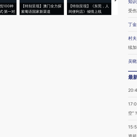
【推广】走
知识
找100种
【特别呈现】澳门全力探
【特别呈现】《东莞，人
会，让数智科
受伤
式·第一对
索葡语国家新渠道
间便利店》倾情上线
业
丁金
村夫
续加
吴晓
最
20:
17:
空”
15:
资超