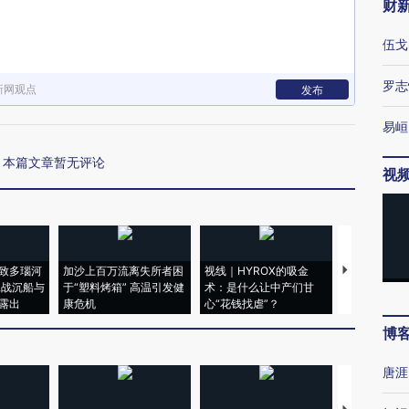
财
伍戈
罗志
新网观点
发布
易峘
本篇文章暂无评论
视
致多瑙河
加沙上百万流离失所者困
视线｜HYROX的吸金
马航飞行员
二战沉船与
于“塑料烤箱” 高温引发健
术：是什么让中产们甘
粒摇头丸 尿
露出
康危机
心“花钱找虐”？
毒品
博
唐涯