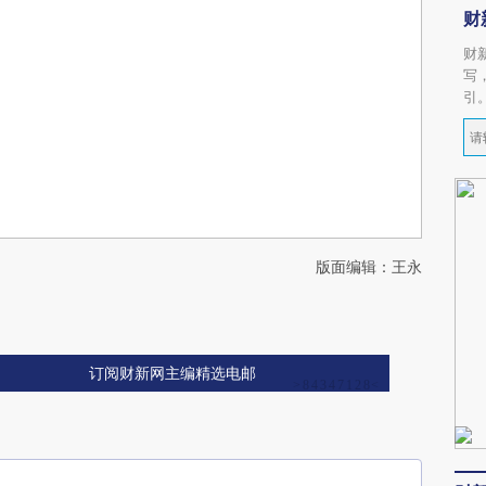
财
财
写
引
版面编辑：王永
订阅财新网主编精选电邮