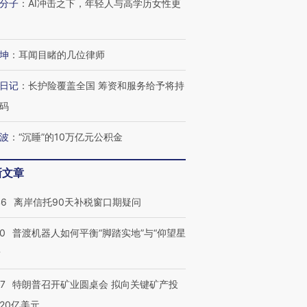
进第四届链博
【商旅对话】华住集团
分子
：
AI冲击之下，年轻人与高学历女性更
技“链”接产
【特别呈现】寻找100种
CFO：不靠规模取胜，华
【特别呈
有意思的生活方式·第三对
住三大增长引擎是什么？
有意思的
坤
：
耳闻目睹的几位律师
日记
：
长护险覆盖全国 筹资和服务给予将持
码
波
：
“沉睡”的10万亿元公积金
新文章
46
离岸信托90天补税窗口期疑问
00
普渡机器人如何平衡“脚踏实地”与“仰望星
？
57
特朗普召开矿业圆桌会 拟向关键矿产投
20亿美元