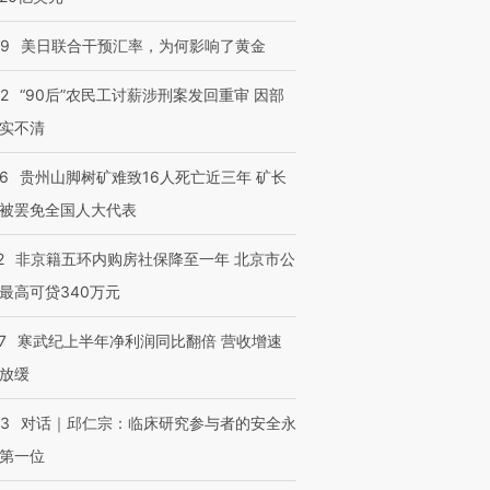
09
美日联合干预汇率，为何影响了黄金
32
“90后”农民工讨薪涉刑案发回重审 因部
实不清
36
贵州山脚树矿难致16人死亡近三年 矿长
被罢免全国人大代表
2
非京籍五环内购房社保降至一年 北京市公
最高可贷340万元
7
寒武纪上半年净利润同比翻倍 营收增速
放缓
53
对话｜邱仁宗：临床研究参与者的安全永
第一位