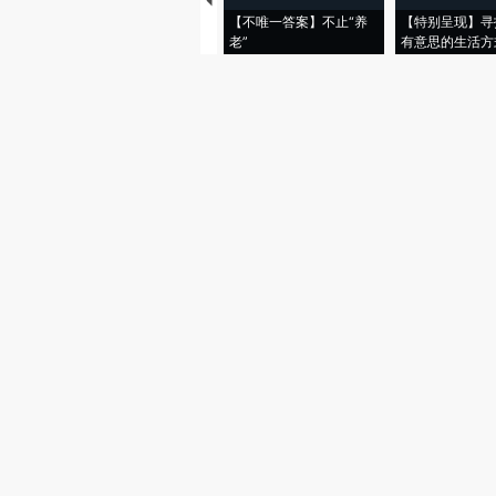
【不唯一答案】不止“养
【特别呈现】寻
老”
有意思的生活方