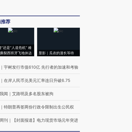
辑推荐
侵”还是“人道危机” 难
撕裂西班牙飞地休达
显影｜瓜农的漫长等待
｜
宇树发行市值610亿 先行者的加速和考验
｜
在岸人民币兑美元汇率连日升破6.75
我闻
｜
艾路明及多名股东被拘
｜
特朗普再签两份行政令限制出生公民权
周刊
｜
【封面报道】电力现货市场元年突进