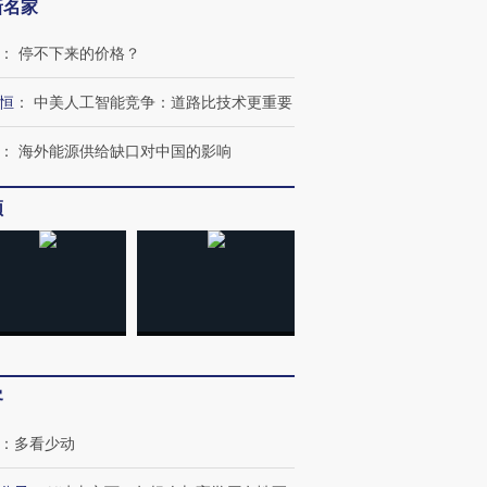
新名家
：
停不下来的价格？
恒
：
中美人工智能竞争：道路比技术更重要
：
海外能源供给缺口对中国的影响
频
跨国走私7万
视线｜被称为“蟑螂”的印
视线｜“入侵”还是“人道危
检体内含3种
度Z世代 用街头抗争将教
机”？难民潮撕裂西班牙
秘鲁纳斯
育部长拱下台
飞地休达
13人遇难
客
：
多看少动