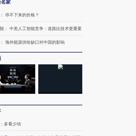
新名家
：
停不下来的价格？
恒
：
中美人工智能竞争：道路比技术更重要
：
海外能源供给缺口对中国的影响
跨国走私7万
视线｜HY
检体内含3种
泽连斯基密集出访美英 索
秘鲁纳斯卡观光飞机坠毁
术：是什
频
要防空导弹“救急”
13人遇难
心“花钱找
进第四届链博
【商旅对话】华住集团
技“链”接产
【特别呈现】寻找100种
CFO：不靠规模取胜，华
【特别呈
有意思的生活方式·第三对
住三大增长引擎是什么？
有意思的
客
：
多看少动