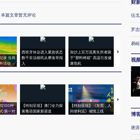
财
本篇文章暂无评论
伍戈
罗志
易峘
西班牙休达进入紧急状态
加沙上百万流离失所者困
马航飞行员
纪录 当局
数千非法移民从摩洛哥闯
于“塑料烤箱” 高温引发健
粒摇头丸 尿
视
外活动
入
康危机
毒品
【推广】走
找100种
【特别呈现】澳门全力探
【特别呈现】《东莞，人
会，让数智科
式·第一对
索葡语国家新渠道
间便利店》倾情上线
业
博
唐涯