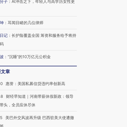
分子
：
AI冲击之下，年轻人与高学历女性更
坤
：
耳闻目睹的几位律师
日记
：
长护险覆盖全国 筹资和服务给予将持
码
波
：
“沉睡”的10万亿元公积金
新文章
30
惠誉：美国私募信贷违约率创新高
48
财经早知道｜河南带薪休假新政：领导
带头，全员应休尽休
05
美巴外交风波再升级 巴西驻美大使遭撤
签