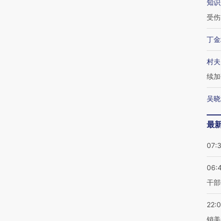
知识
受伤
丁金
村夫
续加
吴晓
最
07:
06:
干部
22:
销美