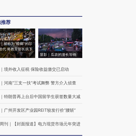
辑推荐
｜被称为“蟑螂”的印
世代 将教育部长拱下
显影｜瓜农的漫长等待
｜
境外收入征税 保险收益缴交已启动
｜
河南“三支一扶”考试舞弊 警方介入侦查
｜
特朗普再上台后中国留学生获签数量大减
｜
广州开发区产业园REIT较发行价“腰斩”
周刊
｜
【封面报道】电力现货市场元年突进