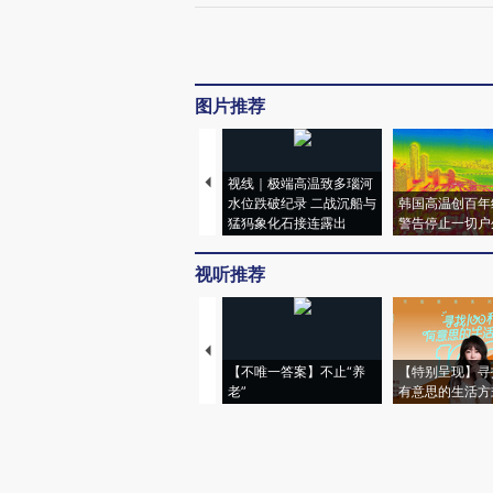
图片推荐
视线｜极端高温致多瑙河
水位跌破纪录 二战沉船与
韩国高温创百年
猛犸象化石接连露出
警告停止一切户
视听推荐
【不唯一答案】不止“养
【特别呈现】寻
老”
有意思的生活方