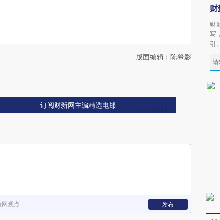
财
财
写
引
版面编辑：陈希影
订阅财新网主编精选电邮
新网观点
发布