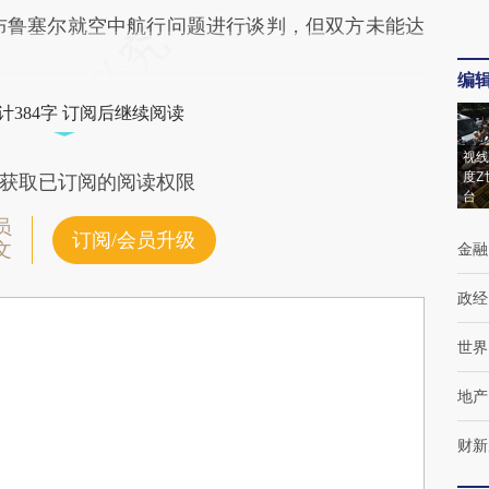
布鲁塞尔就空中航行问题进行谈判，但双方未能达
编
计384字 订阅后继续阅读
视线
度Z
获取已订阅的阅读权限
台
员
订阅/会员升级
文
金融
政经
世界
地产
财新