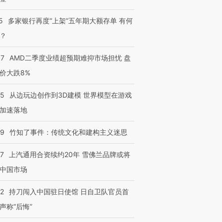
5
多家银行再度“上架”五年期大额存单 有何
？
37
AMD二季度业绩超预期难抑市场担忧 盘
价大跌8%
25
从边玩边创作到3D建模 世界模型在游戏
加速落地
09
竹知了事件：传统文化和建构主义迷思
47
上汽通用合资续约20年 雪佛兰品牌或将
中国市场
42
持刀闯入中国驻日使馆 日自卫队官员首
声称“后悔”