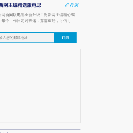
新网主编精选版电邮
样例
新网新闻版电邮全新升级！财新网主编精心编
，每个工作日定时投递，篇篇重磅，可信可
。
订阅
跨国走私7万
视线｜被称为“蟑螂”的印
视线｜“入侵”还是“人道危
检体内含3种
度Z世代 用街头抗争将教
机”？难民潮撕裂西班牙
秘鲁纳斯
育部长拱下台
飞地休达
13人遇难