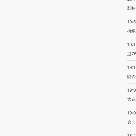
影响
19:5
持续
19:1
过7
19:1
能否
19:
大选
19:0
会向
18: