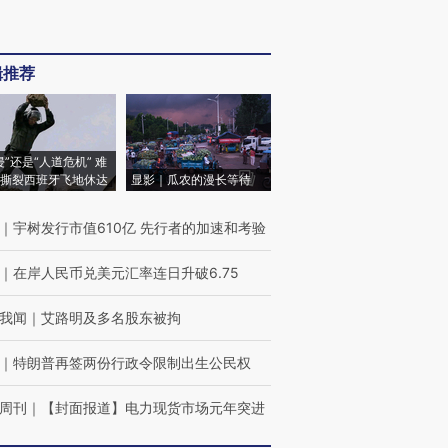
辑推荐
侵”还是“人道危机” 难
撕裂西班牙飞地休达
显影｜瓜农的漫长等待
｜
宇树发行市值610亿 先行者的加速和考验
｜
在岸人民币兑美元汇率连日升破6.75
我闻
｜
艾路明及多名股东被拘
｜
特朗普再签两份行政令限制出生公民权
周刊
｜
【封面报道】电力现货市场元年突进