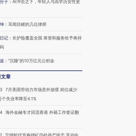
分子
：
AI冲击之下，年轻人与高学历女性更
坤
：
耳闻目睹的几位律师
日记
：
长护险覆盖全国 筹资和服务给予将持
码
波
：
“沉睡”的10万亿元公积金
新文章
43
7月美国劳动力市场意外放缓 岗位减少
3万个失业率降至4.1%
14
海外金融专才回流香港 外籍工作签证翻
2
宁德时代宜春锂矿仍处停产状态 其动向