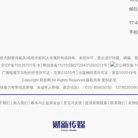
候任
17:
手祖
权为财新传媒及/或相关权利人专属所有或持有。未经许可，禁止进行转载、摘编、
京ICP备10026701号-8
|
网信算备110105862729401250013号
|
京公网安备 11
广播电视节目制作经营许可证：京第01015号
|
出版物经营许可证：第直100013号
Copyright 财新网 All Rights Reserved 版权所有 复制必究
害信息举报、未成年人举报、谣言信息）：010-85905050 13195200605 举报邮
于我们
|
加入我们
|
啄木鸟公益基金会
|
意见与反馈
|
提供新闻线索
|
联系我们
|
友情