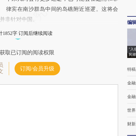
律宾在南沙群岛中间的岛礁附近巡逻。这将会
并非针对中国。
编
1852字 订阅后继续阅读
“入
获取已订阅的阅读权限
民潮
员
订阅/会员升级
特稿
文
金融
金融
世界
财新