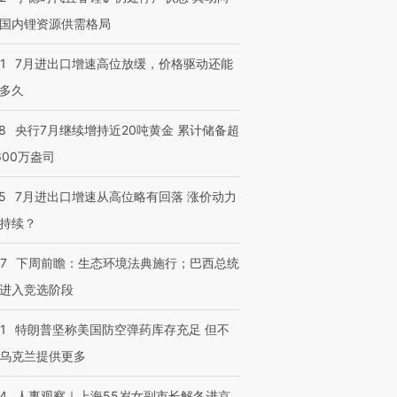
国内锂资源供需格局
1
7月进出口增速高位放缓，价格驱动还能
多久
8
央行7月继续增持近20吨黄金 累计储备超
600万盎司
5
7月进出口增速从高位略有回落 涨价动力
持续？
07
下周前瞻：生态环境法典施行；巴西总统
进入竞选阶段
1
特朗普坚称美国防空弹药库存充足 但不
乌克兰提供更多
24
人事观察｜上海55岁女副市长解冬进京