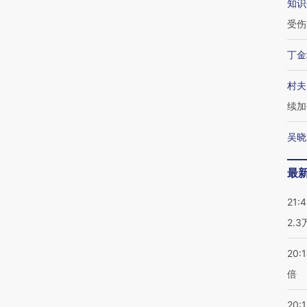
知识
受伤
丁金
村夫
续加
吴晓
最
21:
2.
20:
倍
20:1