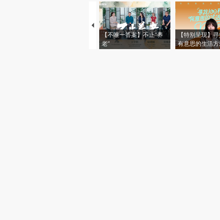
【不唯一答案】不止“养
【特别呈现】寻
老”
有意思的生活方