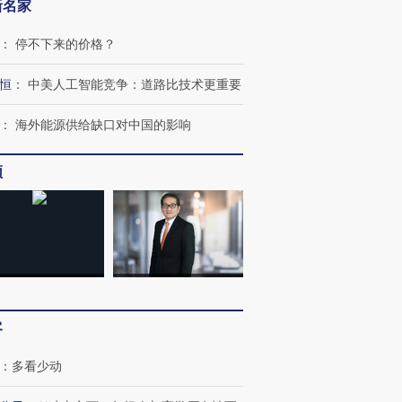
新名家
：
停不下来的价格？
进第四届链博
【商旅对话】华住集团
技“链”接产
【特别呈现】寻找100种
CFO：不靠规模取胜，华
【特别呈
有意思的生活方式·第三对
住三大增长引擎是什么？
有意思的
恒
：
中美人工智能竞争：道路比技术更重要
：
海外能源供给缺口对中国的影响
频
客
：
多看少动