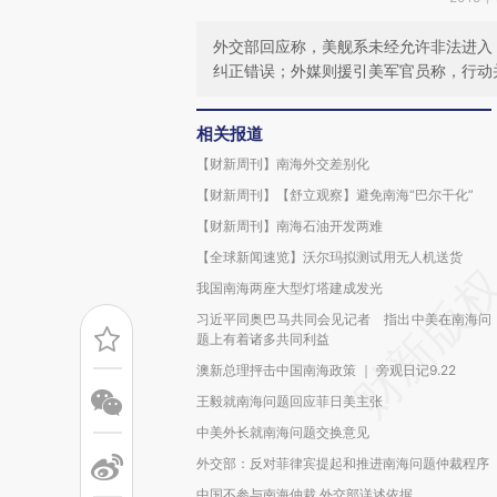
外交部回应称，美舰系未经允许非法进入
纠正错误；外媒则援引美军官员称，行动
相关报道
【财新周刊】南海外交差别化
【财新周刊】【舒立观察】避免南海“巴尔干化”
【财新周刊】南海石油开发两难
【全球新闻速览】沃尔玛拟测试用无人机送货
我国南海两座大型灯塔建成发光
习近平同奥巴马共同会见记者 指出中美在南海问
题上有着诸多共同利益
澳新总理抨击中国南海政策 ｜ 旁观日记9.22
王毅就南海问题回应菲日美主张
中美外长就南海问题交换意见
外交部：反对菲律宾提起和推进南海问题仲裁程序
中国不参与南海仲裁 外交部详述依据