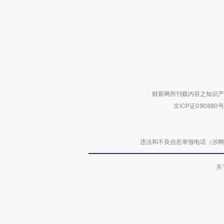
财新网所刊载内容之知识产
京ICP证090880号
违法和不良信息举报电话（涉网络暴力有
关