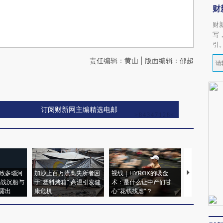
财
财
写
引
责任编辑：黄山 | 版面编辑：邵超
订阅财新网主编精选电邮
致多瑙河
加沙上百万流离失所者困
视线｜HYROX的吸金
马航飞行员
二战沉船与
于“塑料烤箱” 高温引发健
术：是什么让中产们甘
粒摇头丸 尿
露出
康危机
心“花钱找虐”？
毒品