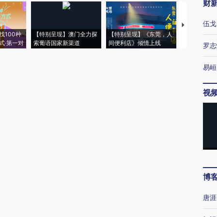
财
伍戈
【推广】走
找100种
【特别呈现】澳门全力探
【特别呈现】《东莞，人
会，让数智科
式·第一对
索葡语国家新渠道
间便利店》倾情上线
业
罗志
易峘
视
博
唐涯