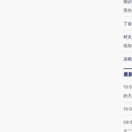
知识
受伤
丁金
村夫
续加
吴晓
最
10:
的天
10:
09:
元二