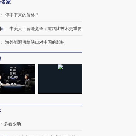
新名家
：
停不下来的价格？
恒
：
中美人工智能竞争：道路比技术更重要
OX的吸金
马航飞行员跨国走私7万
视线｜被称为“蟑螂”的印
：
海外能源供给缺口对中国的影响
让中产们甘
粒摇头丸 尿检体内含3种
度Z世代 用街头抗争将教
秘鲁纳斯
”？
毒品
育部长拱下台
13人遇难
频
进第四届链博
【商旅对话】华住集团
技“链”接产
【特别呈现】寻找100种
CFO：不靠规模取胜，华
【特别呈
有意思的生活方式·第三对
住三大增长引擎是什么？
有意思的
客
：
多看少动