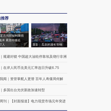
辑推荐
宜昌局部短时降雨
8毫米 紧急转移近
00人
显影｜瓜农的漫长等待
｜
规避封锁 中国超大油轮停靠埃及绕行非洲
｜
在岸人民币兑美元汇率连日升破6.75
我闻
｜
资管掌舵人更替 百年人寿僵局何解
｜
多国出台光伏新政加速转型
周刊
｜
【封面报道】电力现货市场元年突进