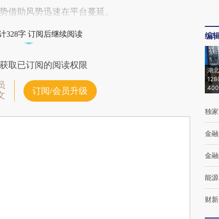
势借助风势迅速在平台蔓延。
计328字 订阅后继续阅读
编
获取已订阅的阅读权限
湖北
12
员
40
订阅/会员升级
文
独家
金融
金融
能源
财新