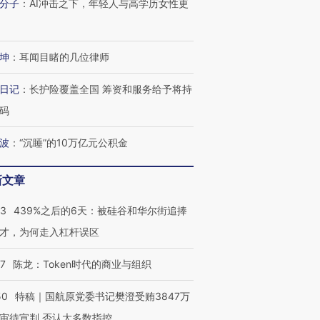
分子
：
AI冲击之下，年轻人与高学历女性更
坤
：
耳闻目睹的几位律师
日记
：
长护险覆盖全国 筹资和服务给予将持
码
波
：
“沉睡”的10万亿元公积金
新文章
53
439%之后的6天：被硅谷和华尔街追捧
才，为何走入杠杆误区
07
陈龙：Token时代的商业与组织
50
特稿｜国航原党委书记樊澄受贿3847万
审待宣判 否认大多数指控