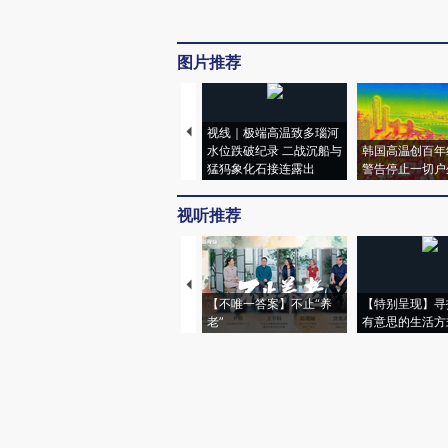
图片推荐
视线｜极端高温致多瑙河
水位跌破纪录 二战沉船与
韩国高温创百年
猛犸象化石接连露出
警告停止一切户
视听推荐
【不唯一答案】不止“养
【特别呈现】寻
老”
有意思的生活方