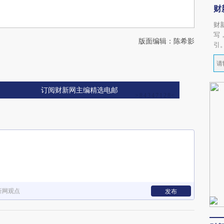
财
财
写
版面编辑：陈希影
引
订阅财新网主编精选电邮
新网观点
发布