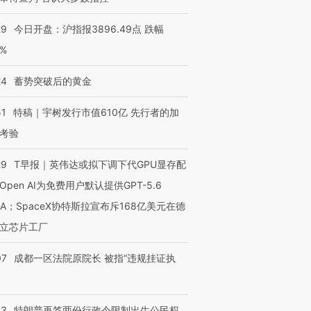
29
今日开盘：沪指报3896.49点 跌幅
0%
24
蓄势突破后的黄金
51
特稿｜宇树发行市值610亿 先行者的加
考验
29
T早报｜英伟达或拟下调下代GPU显存配
Open AI为免费用户默认提供GPT-5.6
NA；SpaceX协特斯拉宣布斥168亿美元在德
立芯片工厂
07
成都一区法院原院长 被指“违规挂证执
43
特朗普再签两份行政令限制出生公民权