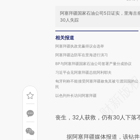
阿塞拜疆国家石油公司5日证实，里海古奈
30人失踪
相关报道
阿塞拜疆执政党赢得议会选举
阿塞拜疆边防军在里海进行演习
BP与阿塞拜疆国家石油公司签署产量分成协议
习近平会见阿塞拜疆总统阿利耶夫
匈牙利称不能接受阿塞拜疆赦免其被引渡回国的公
民
以色列外长访问阿塞拜疆
丧生，32人获救，仍有30人下
据阿塞拜疆媒体报道，该钻井平