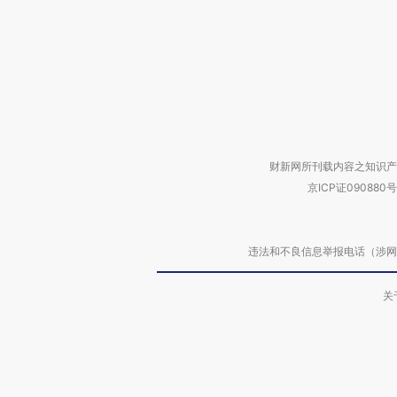
财新网所刊载内容之知识产
京ICP证090880号
违法和不良信息举报电话（涉网络暴力有
关