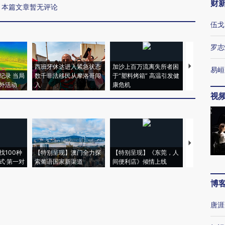
财
本篇文章暂无评论
伍戈
罗志
西班牙休达进入紧急状态
加沙上百万流离失所者困
视线｜HYR
易峘
纪录 当局
数千非法移民从摩洛哥闯
于“塑料烤箱” 高温引发健
术：是什么
外活动
入
康危机
心“花钱找虐
视
【推广】走
找100种
【特别呈现】澳门全力探
【特别呈现】《东莞，人
会，让数智科
式·第一对
索葡语国家新渠道
间便利店》倾情上线
业
博
唐涯