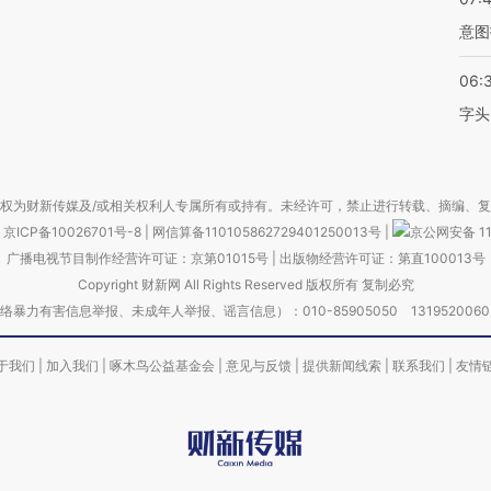
意图
06:
字头
权为财新传媒及/或相关权利人专属所有或持有。未经许可，禁止进行转载、摘编、
京ICP备10026701号-8
|
网信算备110105862729401250013号
|
京公网安备 11
广播电视节目制作经营许可证：京第01015号
|
出版物经营许可证：第直100013号
Copyright 财新网 All Rights Reserved 版权所有 复制必究
害信息举报、未成年人举报、谣言信息）：010-85905050 13195200605 举报邮
于我们
|
加入我们
|
啄木鸟公益基金会
|
意见与反馈
|
提供新闻线索
|
联系我们
|
友情