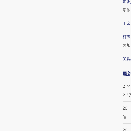
知识
受伤
丁金
村夫
续加
吴晓
最
21:
2.
20:
倍
20:1