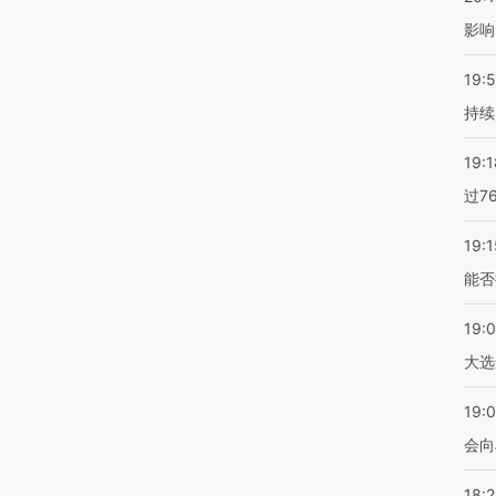
影响
19:5
持续
19:1
过7
19:1
能否
19:
大选
19:0
会向
18: