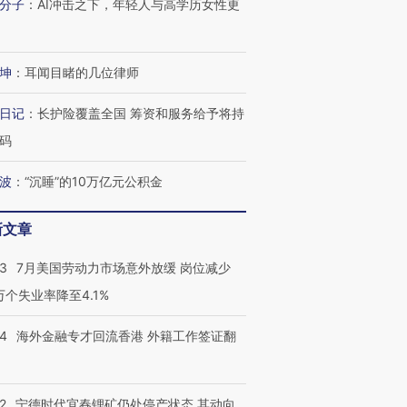
分子
：
AI冲击之下，年轻人与高学历女性更
坤
：
耳闻目睹的几位律师
日记
：
长护险覆盖全国 筹资和服务给予将持
码
波
：
“沉睡”的10万亿元公积金
新文章
43
7月美国劳动力市场意外放缓 岗位减少
3万个失业率降至4.1%
14
海外金融专才回流香港 外籍工作签证翻
2
宁德时代宜春锂矿仍处停产状态 其动向