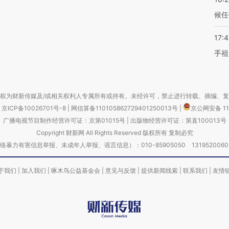
候任
17:
手祖
权为财新传媒及/或相关权利人专属所有或持有。未经许可，禁止进行转载、摘编、
京ICP备10026701号-8
|
网信算备110105862729401250013号
|
京公网安备 11
广播电视节目制作经营许可证：京第01015号
|
出版物经营许可证：第直100013号
Copyright 财新网 All Rights Reserved 版权所有 复制必究
害信息举报、未成年人举报、谣言信息）：010-85905050 13195200605 举报邮
于我们
|
加入我们
|
啄木鸟公益基金会
|
意见与反馈
|
提供新闻线索
|
联系我们
|
友情