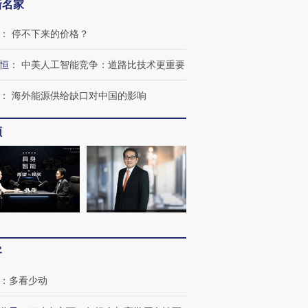
新名家
：
停不下来的价格？
恒
：
中美人工智能竞争：道路比技术更重要
：
海外能源供给缺口对中国的影响
频
跨国走私7万
视线｜被称为“蟑螂”的印
视线｜“入侵”还是“人道危
检体内含3种
度Z世代 用街头抗争将教
机”？难民潮撕裂西班牙
秘鲁纳斯
育部长拱下台
飞地休达
13人遇难
客
进第四届链博
【商旅对话】华住集团
：
多看少动
技“链”接产
【特别呈现】寻找100种
CFO：不靠规模取胜，华
【特别呈
有意思的生活方式·第三对
住三大增长引擎是什么？
有意思的