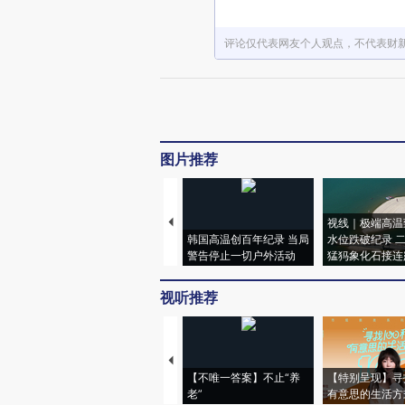
评论仅代表网友个人观点，不代表财
图片推荐
视线｜极端高温
韩国高温创百年纪录 当局
水位跌破纪录 
警告停止一切户外活动
猛犸象化石接连
视听推荐
【不唯一答案】不止“养
【特别呈现】寻
老”
有意思的生活方