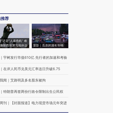
辑推荐
侵”还是“人道危机” 难
撕裂西班牙飞地休达
显影｜瓜农的漫长等待
｜
宇树发行市值610亿 先行者的加速和考验
｜
在岸人民币兑美元汇率连日升破6.75
我闻
｜
艾路明及多名股东被拘
｜
特朗普再签两份行政令限制出生公民权
周刊
｜
【封面报道】电力现货市场元年突进