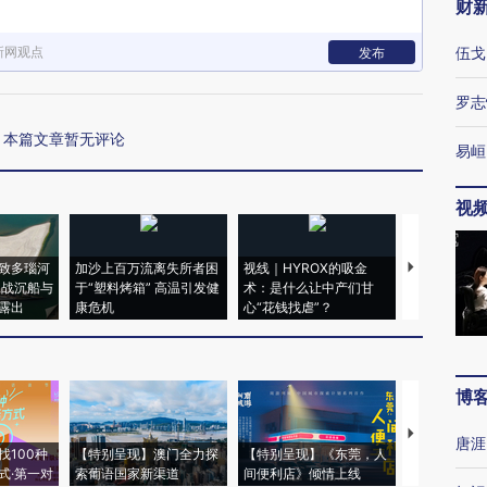
财
新网观点
伍戈
发布
罗志
本篇文章暂无评论
易峘
视
致多瑙河
加沙上百万流离失所者困
视线｜HYROX的吸金
马航飞行员
二战沉船与
于“塑料烤箱” 高温引发健
术：是什么让中产们甘
粒摇头丸 尿
露出
康危机
心“花钱找虐”？
毒品
博
【推广】走
唐涯
找100种
【特别呈现】澳门全力探
【特别呈现】《东莞，人
会，让数智科
式·第一对
索葡语国家新渠道
间便利店》倾情上线
业