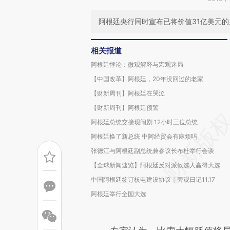
阿根廷央行同时宣布已将价值31亿美元
相关报道
阿根廷悖论：微观解释与宏观迷局
【中国改革】阿根廷，20年没回过的老家
【财新周刊】阿根廷在哭泣
【财新周刊】阿根廷预警
阿根廷总统交接现闹剧 12小时三位总统
阿根廷换了新总统 中阿经贸会有麻烦吗
张德江与阿根廷副总统兼参议长布杜举行会谈
【全球新闻速览】阿根廷反对派候选人赢得大选
中国阿根廷签订核电建设协议｜旁观日记11.17
阿根廷举行全国大选