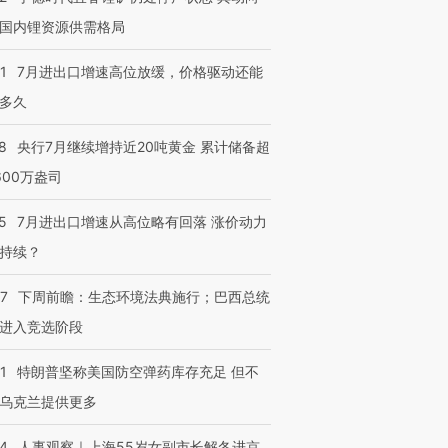
国内锂资源供需格局
1
7月进出口增速高位放缓，价格驱动还能
多久
8
央行7月继续增持近20吨黄金 累计储备超
600万盎司
5
7月进出口增速从高位略有回落 涨价动力
持续？
07
下周前瞻：生态环境法典施行；巴西总统
进入竞选阶段
1
特朗普坚称美国防空弹药库存充足 但不
乌克兰提供更多
24
人事观察｜上海55岁女副市长解冬进京