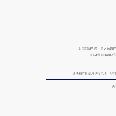
财新网所刊载内容之知识产
京ICP证090880号
违法和不良信息举报电话（涉网络暴力有
关