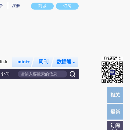
录
注册
商城
订阅
lish
mini+
周刊
数据通
讣闻
订阅