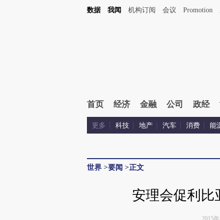
数据
我闻
机构订阅
会议
Promotion
首页
经济
金融
公司
政经
更多
科技
地产
汽车
消费
能
世界
>
要闻
>
正文
安理会促利比
2015