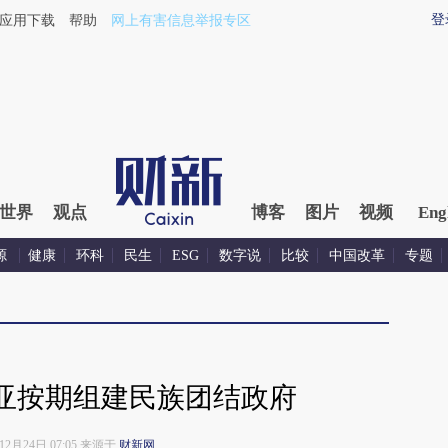
登
应用下载
帮助
网上有害信息举报专区
世界
观点
博客
图片
视频
Eng
源
健康
环科
民生
ESG
数字说
比较
中国改革
专题
亚按期组建民族团结政府
年12月24日 07:05 来源于
财新网