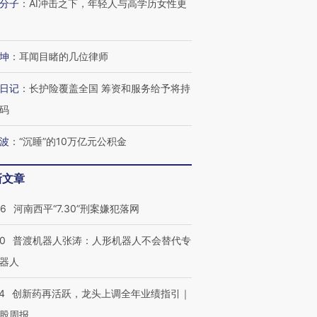
分子
：
AI冲击之下，年轻人与高学历女性更
坤
：
耳闻目睹的几位律师
日记
：
长护险覆盖全国 筹资和服务给予将持
码
波
：
“沉睡”的10万亿元公积金
新文章
26
河南西平“7.30”刑案嫌犯落网
00
普渡机器人张涛：人形机器人不会替代专
器人
4
创新药再活跃，龙头上调全年业绩指引｜
股周报