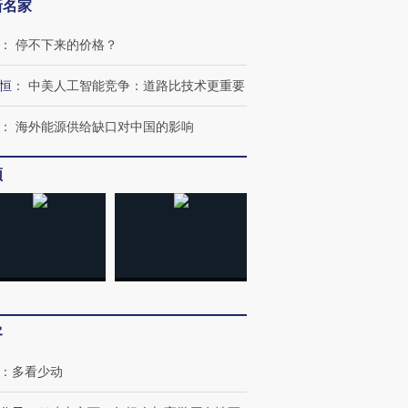
新名家
：
停不下来的价格？
恒
：
中美人工智能竞争：道路比技术更重要
：
海外能源供给缺口对中国的影响
”还是“人道危
湖北宜昌局部短时降雨
哈尔滨遭遇短时极端强降
撕裂西班牙
128毫米 紧急转移近
雨 3小时累计雨量超80毫
秘鲁纳斯
频
4000人
米
13人遇难
进第四届链博
【商旅对话】华住集团
技“链”接产
【特别呈现】寻找100种
CFO：不靠规模取胜，华
【特别呈
有意思的生活方式·第三对
住三大增长引擎是什么？
有意思的
客
：
多看少动