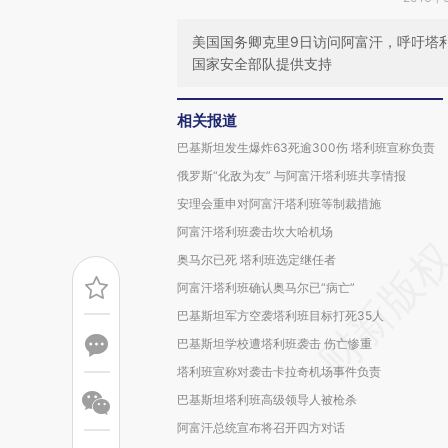
美国国务卿克里9日访问阿富汗，呼吁塔
国家安全部队提供支持
相关报道
巴基斯坦发生爆炸63死逾300伤 塔利班宣称负责
俄罗斯“化敌为友” 与阿富汗塔利班共享情报
安理会重申对阿富汗塔利班等制裁措施
阿富汗塔利班袭击坎大哈机场
奥马尔已死 塔利班选定继任者
阿富汗塔利班确认奥马尔已“病亡”
巴基斯坦军方空袭塔利班目标打死35人
巴基斯坦学校遭塔利班袭击 伤亡惨重
塔利班宣称对袭击卡拉奇机场事件负责
巴基斯坦塔利班高级领导人被枪杀
阿富汗总统宣布将召开四方对话