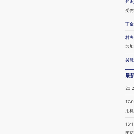
知识
受伤
丁金
村夫
续加
吴晓
最
20:
17:
用机
16:1
医药