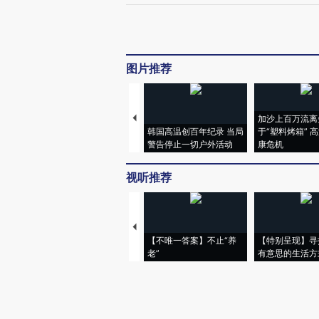
图片推荐
加沙上百万流离
韩国高温创百年纪录 当局
于“塑料烤箱” 
警告停止一切户外活动
康危机
视听推荐
【不唯一答案】不止“养
【特别呈现】寻
老”
有意思的生活方