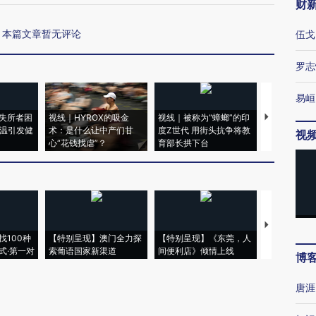
财
本篇文章暂无评论
伍戈
罗志
易峘
失所者困
视线｜HYROX的吸金
视线｜被称为“蟑螂”的印
视线｜“入侵
高温引发健
术：是什么让中产们甘
度Z世代 用街头抗争将教
机”？难民潮
视
心“花钱找虐”？
育部长拱下台
飞地休达
【推广】走
找100种
【特别呈现】澳门全力探
【特别呈现】《东莞，人
会，让数智科
式·第一对
索葡语国家新渠道
间便利店》倾情上线
业
博
唐涯