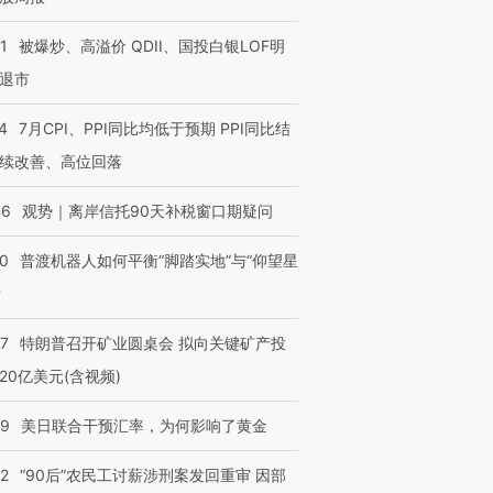
1
被爆炒、高溢价 QDII、国投白银LOF明
退市
4
7月CPI、PPI同比均低于预期 PPI同比结
续改善、高位回落
46
观势｜离岸信托90天补税窗口期疑问
00
普渡机器人如何平衡“脚踏实地”与“仰望星
？
57
特朗普召开矿业圆桌会 拟向关键矿产投
20亿美元(含视频)
09
美日联合干预汇率，为何影响了黄金
32
“90后”农民工讨薪涉刑案发回重审 因部