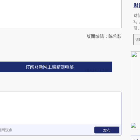
财
财
写
引
版面编辑：陈希影
订阅财新网主编精选电邮
新网观点
发布