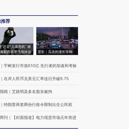
辑推荐
侵”还是“人道危机” 难
撕裂西班牙飞地休达
显影｜瓜农的漫长等待
｜
宇树发行市值610亿 先行者的加速和考验
｜
在岸人民币兑美元汇率连日升破6.75
我闻
｜
艾路明及多名股东被拘
｜
特朗普再签两份行政令限制出生公民权
周刊
｜
【封面报道】电力现货市场元年突进