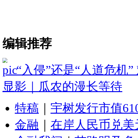
编辑推荐
“入侵”还是“人道危机
显影｜瓜农的漫长等待
特稿
｜
宇树发行市值61
金融
｜
在岸人民币兑美元