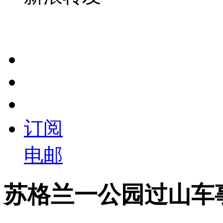
订阅
电邮
苏格兰一公园过山车