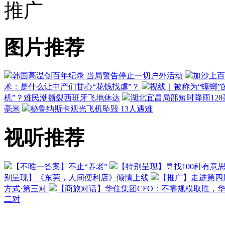
推广
图片推荐
韩国高温创百年纪录 当局警告停止一切户外活动
加沙上百
术：是什么让中产们甘心“花钱找虐”？
视线｜被称为“蟑螂”
机”？难民潮撕裂西班牙飞地休达
湖北宜昌局部短时降雨128毫
毫米
秘鲁纳斯卡观光飞机坠毁 13人遇难
视听推荐
【不唯一答案】不止“养老”
【特别呈现】寻找100种有意
别呈现】《东莞，人间便利店》倾情上线
【推广】走进第四
方式·第三对
【商旅对话】华住集团CFO：不靠规模取胜，
二对