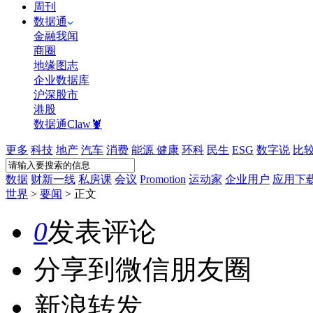
周刊
数据通
金融我闻
商圈
地缘图志
企业数据库
沪深股市
港股
数据通Claw🦞
更多
科技
地产
汽车
消费
能源
健康
环科
民生
ESG
数字说
比
数据
财新一线
私房课
会议
Promotion
运动家
企业用户
应用下
世界
>
要闻
>
正文
0
发表评论
分享到微信朋友圈
新浪转发