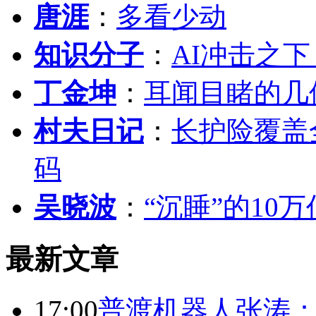
唐涯
：
多看少动
知识分子
：
AI冲击之
丁金坤
：
耳闻目睹的几
村夫日记
：
长护险覆盖
码
吴晓波
：
“沉睡”的10
最新文章
17:00
普渡机器人张涛