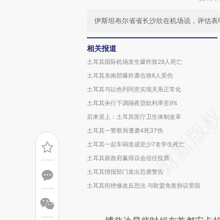
伊斯坦布尔省省长沙欣在机场说，评估表
相关报道
土耳其国际机场发生爆炸致28人死亡
土耳其东南部爆炸袭击致8人受伤
土耳其与以色列同意实现关系正常化
土耳其央行下调隔夜贷款利率至9%
后来居上：土耳其医疗卫生体制改革
土耳其一警察局遭袭4死37伤
土耳其一起车祸造成至少7名学生死亡
土耳其新政府赢得议会信任投票
土耳其情报部门发出恐袭警告
土耳其拒绝修改反恐法 与欧盟免签协议受阻