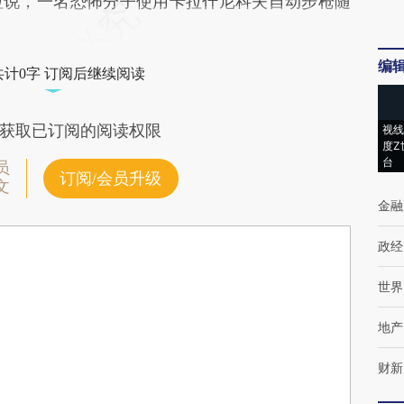
说，一名恐怖分子使用卡拉什尼科夫自动步枪随
编
共计0字 订阅后继续阅读
获取已订阅的阅读权限
视线
度Z
台
员
订阅/会员升级
文
金融
政经
世界
地产
财新