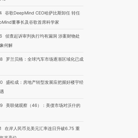
4
谷歌DeepMind CEO哈萨比斯卸任 转任
epMind董事长及谷歌首席科学家
6
侦查起诉审判执行均有漏洞 涉案财物处
象何解
58
罗兰贝格：全球汽车市场逐渐区域化已成
50
盛松成：房地产转型发展应把握好楼宇经
遇
39
美联储观察（46）：美债市场对沃什的
1
在岸人民币兑美元汇率连日升破6.75 重
年半高位