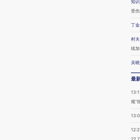
知识
受伤
丁金
村夫
续加
吴晓
最
13:1
规”
13:
12:2
22.