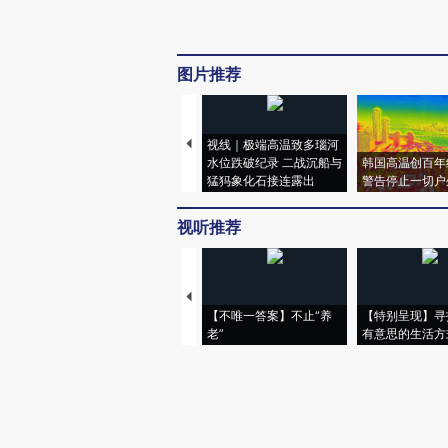
图片推荐
视线｜极端高温致多瑙河
水位跌破纪录 二战沉船与
韩国高温创百年
猛犸象化石接连露出
警告停止一切户
视听推荐
【不唯一答案】不止“养
【特别呈现】寻
老”
有意思的生活方