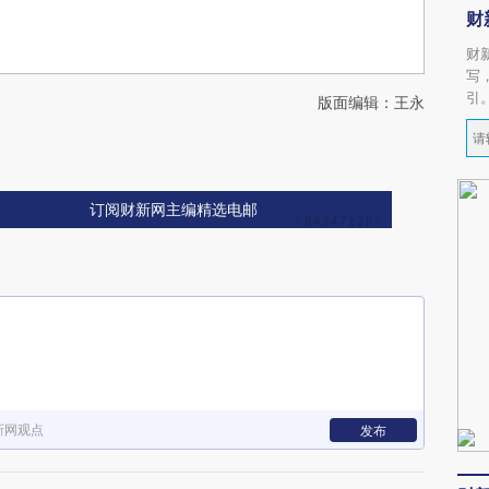
财
财
写
引
版面编辑：王永
订阅财新网主编精选电邮
新网观点
发布