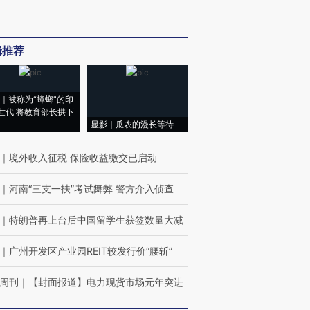
辑推荐
｜被称为“蟑螂”的印
世代 将教育部长拱下
显影｜瓜农的漫长等待
｜
境外收入征税 保险收益缴交已启动
｜
河南“三支一扶”考试舞弊 警方介入侦查
｜
特朗普再上台后中国留学生获签数量大减
｜
广州开发区产业园REIT较发行价“腰斩”
周刊
｜
【封面报道】电力现货市场元年突进