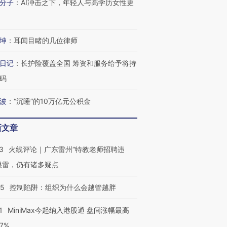
分子
：
AI冲击之下，年轻人与高学历女性更
坤
：
耳闻目睹的几位律师
日记
：
长护险覆盖全国 筹资和服务给予将持
码
波
：
“沉睡”的10万亿元公积金
新文章
3
火线评论｜广东雷州“特教老师招聘违
很雷，仍有诸多疑点
05
控制陷阱：组织为什么会越管越胖
1
MiniMax今起纳入港股通 盘间涨幅最高
77%