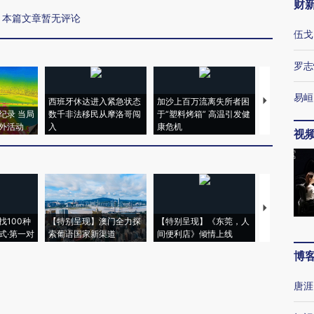
财
本篇文章暂无评论
伍戈
罗志
易峘
西班牙休达进入紧急状态
加沙上百万流离失所者困
马航飞行员
纪录 当局
数千非法移民从摩洛哥闯
于“塑料烤箱” 高温引发健
粒摇头丸 尿
外活动
入
康危机
毒品
视
【推广】走
找100种
【特别呈现】澳门全力探
【特别呈现】《东莞，人
会，让数智科
式·第一对
索葡语国家新渠道
间便利店》倾情上线
业
博
唐涯