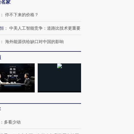
新名家
：
停不下来的价格？
恒
：
中美人工智能竞争：道路比技术更重要
：
海外能源供给缺口对中国的影响
跨国走私7万
视线｜HY
检体内含3种
泽连斯基密集出访美英 索
秘鲁纳斯卡观光飞机坠毁
术：是什
要防空导弹“救急”
13人遇难
心“花钱找
频
进第四届链博
【商旅对话】华住集团
技“链”接产
【特别呈现】寻找100种
CFO：不靠规模取胜，华
【特别呈
有意思的生活方式·第三对
住三大增长引擎是什么？
有意思的
客
：
多看少动