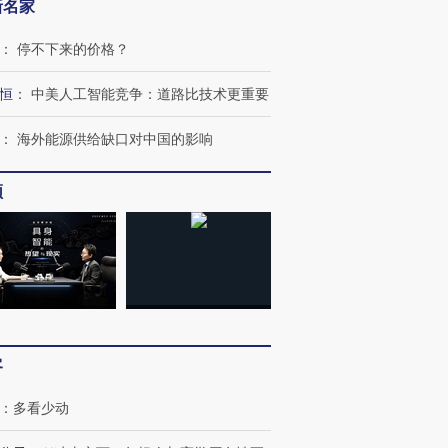
新名家
：
停不下来的价格？
恒
：
中美人工智能竞争：道路比技术更重要
：
海外能源供给缺口对中国的影响
频
跨国走私7万
视线｜HY
检体内含3种
泽连斯基密集出访美英 索
秘鲁纳斯卡观光飞机坠毁
术：是什
要防空导弹“救急”
13人遇难
心“花钱找
客
进第四届链博
【商旅对话】华住集团
：
多看少动
技“链”接产
【特别呈现】寻找100种
CFO：不靠规模取胜，华
【特别呈
有意思的生活方式·第三对
住三大增长引擎是什么？
有意思的