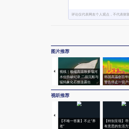
评论仅代表网友个人观点，不代表财
图片推荐
视线｜极端高温致多瑙河
水位跌破纪录 二战沉船与
韩国高温创百年
猛犸象化石接连露出
警告停止一切户
视听推荐
【不唯一答案】不止“养
【特别呈现】寻
老”
有意思的生活方