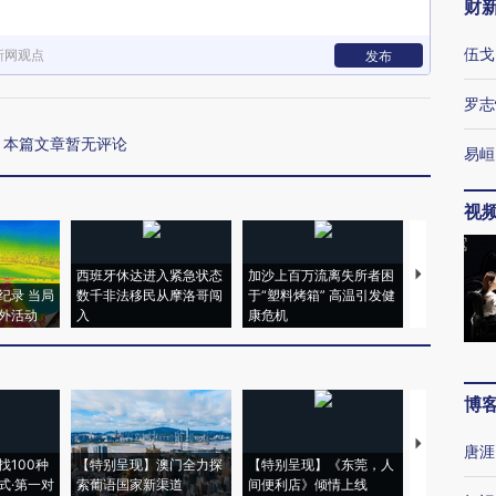
财
伍戈
新网观点
发布
罗志
本篇文章暂无评论
易峘
视
西班牙休达进入紧急状态
加沙上百万流离失所者困
马航飞行员
纪录 当局
数千非法移民从摩洛哥闯
于“塑料烤箱” 高温引发健
粒摇头丸 尿
外活动
入
康危机
毒品
博
【推广】走
唐涯
找100种
【特别呈现】澳门全力探
【特别呈现】《东莞，人
会，让数智科
式·第一对
索葡语国家新渠道
间便利店》倾情上线
业