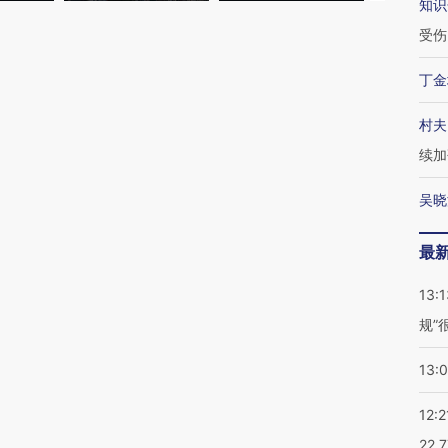
知识
受伤
丁金
村夫
续加
吴晓
最
13:1
规”
13:
12:2
22.