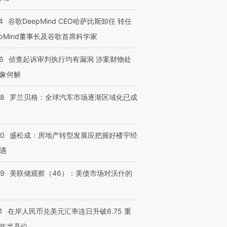
4
谷歌DeepMind CEO哈萨比斯卸任 转任
epMind董事长及谷歌首席科学家
6
侦查起诉审判执行均有漏洞 涉案财物处
象何解
58
罗兰贝格：全球汽车市场逐渐区域化已成
50
盛松成：房地产转型发展应把握好楼宇经
遇
39
美联储观察（46）：美债市场对沃什的
1
在岸人民币兑美元汇率连日升破6.75 重
年半高位