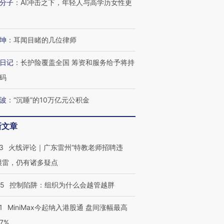
分子
：
AI冲击之下，年轻人与高学历女性更
坤
：
耳闻目睹的几位律师
日记
：
长护险覆盖全国 筹资和服务给予将持
码
波
：
“沉睡”的10万亿元公积金
新文章
3
火线评论｜广东雷州“特教老师招聘违
很雷，仍有诸多疑点
05
控制陷阱：组织为什么会越管越胖
1
MiniMax今起纳入港股通 盘间涨幅最高
77%