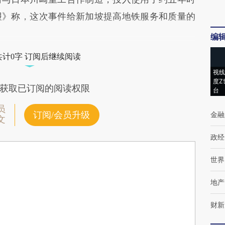
报》称，这次事件给新加坡提高地铁服务和质量的
编
共计0字 订阅后继续阅读
视线
度Z
获取已订阅的阅读权限
台
员
订阅/会员升级
金融
文
政经
世界
地产
财新