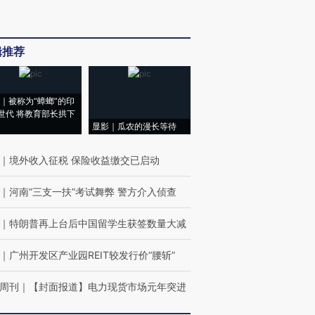
辑推荐
｜被称为“蟑螂”的印
世代 将教育部长拱下
显影｜瓜农的漫长等待
｜
境外收入征税 保险收益缴交已启动
｜
河南“三支一扶”考试舞弊 警方介入侦查
｜
特朗普再上台后中国留学生获签数量大减
｜
广州开发区产业园REIT较发行价“腰斩”
周刊
｜
【封面报道】电力现货市场元年突进