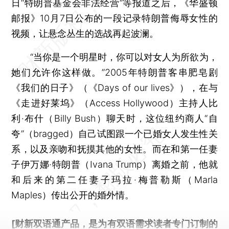
日“特朗普基金会非法经营”等报道之后，《华盛顿
邮报》10月7日公布的一段记录特朗普侮辱女性的
视频，让悬念丛生的选战再起波澜。
“当你是一个明星时，你可以对女人为所欲为，
她们允许你这样做。”2005年特朗普客串肥皂剧
《我们的日子》（《Days of our lives》），在与
《走进好莱坞》（Access Hollywood）主持人比
利·布什（Billy Bush）聊天时，这位纽约商人“自
夸”（bragged）自己试图跟一个已婚女人发生性关
系，以及亲吻和抚摸其他的女性。而在和第一任妻
子伊万娜·特朗普（Ivana Trump）离婚之前，他就
和后来的第二任妻子玛拉·梅普勒斯（Marla
Maples）传出公开的婚外情。
[财新双语通产品，是为有双语需求读者专门订制的