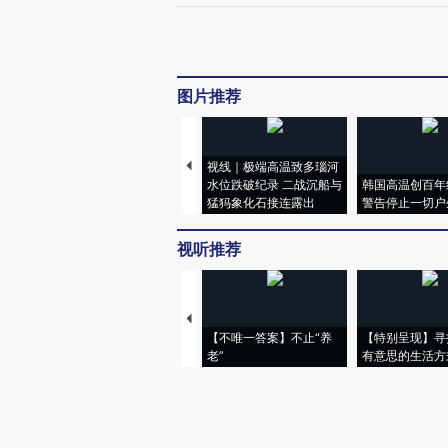
图片推荐
视线｜极端高温致多瑙河
水位跌破纪录 二战沉船与
韩国高温创百年
猛犸象化石接连露出
警告停止一切户
视听推荐
【不唯一答案】不止“养
【特别呈现】寻
老”
有意思的生活方