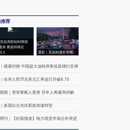
辑推荐
宜昌局部短时降雨
8毫米 紧急转移近
00人
显影｜瓜农的漫长等待
｜
规避封锁 中国超大油轮停靠埃及绕行非洲
｜
在岸人民币兑美元汇率连日升破6.75
我闻
｜
资管掌舵人更替 百年人寿僵局何解
｜
多国出台光伏新政加速转型
周刊
｜
【封面报道】电力现货市场元年突进