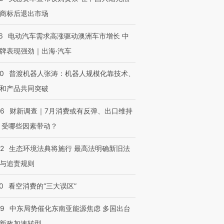
商标后退出市场
6
电动汽车需求高涨驱动澳洲车市增长 中
牌表现强劲｜出海·汽车
00
普渡机器人张涛：机器人规模化靠技术、
和产品共同突破
56
财新调查｜7月消费或有反弹、出口维持
 受哪些因素带动？
42
生态环境法典将施行 最高法明确新旧法
与追责规则
0
看空消费的“三大误区”
59
中东局势催化东南亚能源焦虑 多国出台
新政加速转型