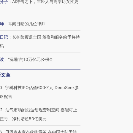
分子
：
AI冲击之下，年轻人与高学历女性更
坤
：
耳闻目睹的几位律师
日记
：
长护险覆盖全国 筹资和服务给予将持
码
波
：
“沉睡”的10万亿元公积金
新文章
0
宇树科技IPO估值600亿元 DeepSeek参
略配售
22
油气市场剧烈波动现套利空间 嘉能可上
扭亏、净利增超50亿美元
6
贝恩资本宣布收购贡茶 在中国大陆无法