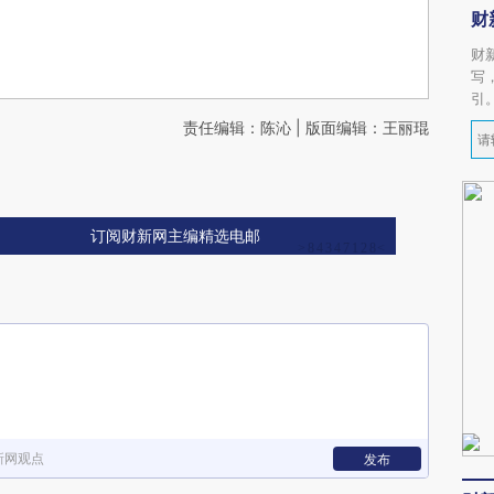
财
财
写
引
责任编辑：陈沁 | 版面编辑：王丽琨
订阅财新网主编精选电邮
新网观点
发布