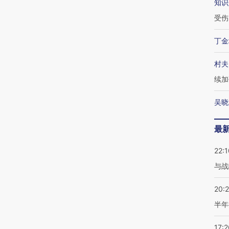
知识
受伤
丁金
村夫
续加
吴晓
最
22:1
与战
20:
半年
17:2