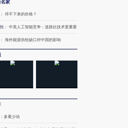
新名家
：
停不下来的价格？
恒
：
中美人工智能竞争：道路比技术更重要
：
海外能源供给缺口对中国的影响
OX的吸金
马航飞行员跨国走私7万
视线｜被称为“蟑螂”的印
让中产们甘
粒摇头丸 尿检体内含3种
度Z世代 用街头抗争将教
秘鲁纳斯
频
”？
毒品
育部长拱下台
13人遇难
进第四届链博
【商旅对话】华住集团
技“链”接产
【特别呈现】寻找100种
CFO：不靠规模取胜，华
【特别呈
有意思的生活方式·第三对
住三大增长引擎是什么？
有意思的
客
：
多看少动