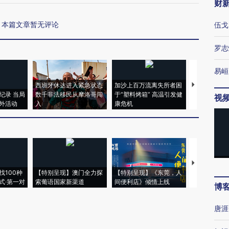
财
本篇文章暂无评论
伍戈
罗志
易峘
西班牙休达进入紧急状态
加沙上百万流离失所者困
视线｜HYR
纪录 当局
数千非法移民从摩洛哥闯
于“塑料烤箱” 高温引发健
术：是什么
视
外活动
入
康危机
心“花钱找虐
【推广】走
找100种
【特别呈现】澳门全力探
【特别呈现】《东莞，人
会，让数智科
式·第一对
索葡语国家新渠道
间便利店》倾情上线
业
博
唐涯