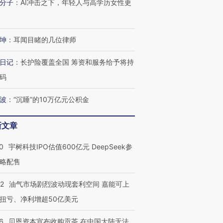
分子
：
AI冲击之下，年轻人与高学历女性更
坤
：
耳闻目睹的几位律师
日记
：
长护险覆盖全国 筹资和服务给予将持
码
波
：
“沉睡”的10万亿元公积金
新文章
0
宇树科技IPO估值600亿元 DeepSeek参
略配售
22
油气市场剧烈波动现套利空间 嘉能可上
扭亏、净利增超50亿美元
6
贝恩资本宣布收购贡茶 在中国大陆无法