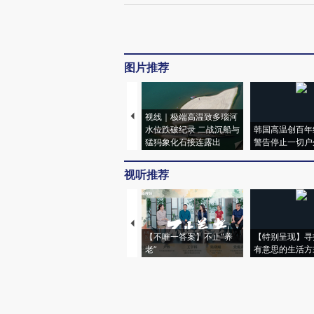
图片推荐
视线｜极端高温致多瑙河
水位跌破纪录 二战沉船与
韩国高温创百年
猛犸象化石接连露出
警告停止一切户
视听推荐
【不唯一答案】不止“养
【特别呈现】寻
老”
有意思的生活方