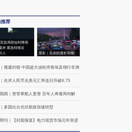
辑推荐
宜昌局部短时降雨
8毫米 紧急转移近
00人
显影｜瓜农的漫长等待
｜
规避封锁 中国超大油轮停靠埃及绕行非洲
｜
在岸人民币兑美元汇率连日升破6.75
我闻
｜
资管掌舵人更替 百年人寿僵局何解
｜
多国出台光伏新政加速转型
周刊
｜
【封面报道】电力现货市场元年突进