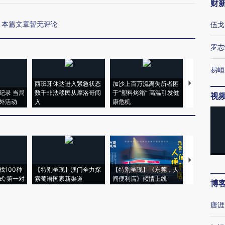
财
本篇文章暂无评论
伍戈
罗志
易峘
西班牙休达进入紧急状态
加沙上百万流离失所者困
视线｜HYR
纪录 当局
数千非法移民从摩洛哥闯
于“塑料烤箱” 高温引发健
术：是什么
视
外活动
入
康危机
心“花钱找虐
【推广】走
找100种
【特别呈现】澳门全力探
【特别呈现】《东莞，人
会，让数智科
式·第一对
索葡语国家新渠道
间便利店》倾情上线
业
博
唐涯