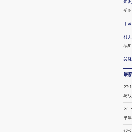
知识
受伤
丁金
村夫
续加
吴晓
最
22:1
与战
20:
半年
17:2