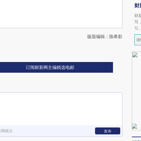
财
财
写
引
版面编辑：陈希影
订阅财新网主编精选电邮
新网观点
发布