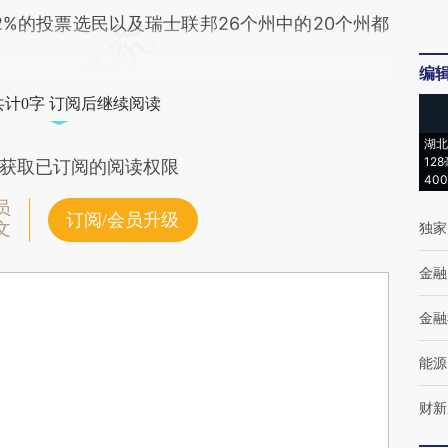
2%的投票选民以及瑞士联邦26个州中的20个州都
编
共计0字 订阅后继续阅读
湖北
12
获取已订阅的阅读权限
40
员
订阅/会员升级
文
独家
金融
金融
能源
财新