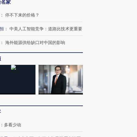
新名家
：
停不下来的价格？
恒
：
中美人工智能竞争：道路比技术更重要
：
海外能源供给缺口对中国的影响
OX的吸金
马航飞行员跨国走私7万
视线｜被称为“蟑螂”的印
让中产们甘
粒摇头丸 尿检体内含3种
度Z世代 用街头抗争将教
秘鲁纳斯
频
”？
毒品
育部长拱下台
13人遇难
进第四届链博
【商旅对话】华住集团
技“链”接产
【特别呈现】寻找100种
CFO：不靠规模取胜，华
【特别呈
有意思的生活方式·第三对
住三大增长引擎是什么？
有意思的
客
：
多看少动