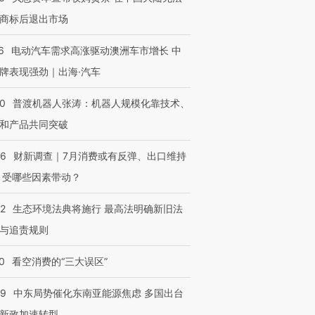
商标后退出市场
6
电动汽车需求高涨驱动澳洲车市增长 中
牌表现强劲｜出海·汽车
00
普渡机器人张涛：机器人规模化靠技术、
和产品共同突破
56
财新调查｜7月消费或有反弹、出口维持
 受哪些因素带动？
42
生态环境法典将施行 最高法明确新旧法
与追责规则
0
看空消费的“三大误区”
59
中东局势催化东南亚能源焦虑 多国出台
新政加速转型