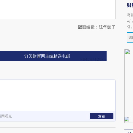
财
财
写
引
版面编辑：陈华懿子
订阅财新网主编精选电邮
新网观点
发布