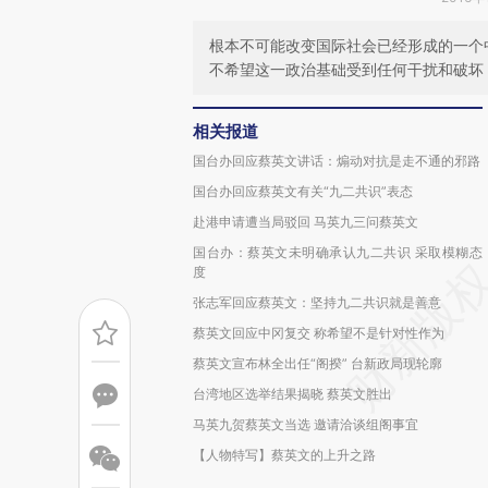
根本不可能改变国际社会已经形成的一个
不希望这一政治基础受到任何干扰和破坏
相关报道
国台办回应蔡英文讲话：煽动对抗是走不通的邪路
国台办回应蔡英文有关“九二共识”表态
赴港申请遭当局驳回 马英九三问蔡英文
国台办：蔡英文未明确承认九二共识 采取模糊态
度
张志军回应蔡英文：坚持九二共识就是善意
蔡英文回应中冈复交 称希望不是针对性作为
蔡英文宣布林全出任“阁揆” 台新政局现轮廓
台湾地区选举结果揭晓 蔡英文胜出
马英九贺蔡英文当选 邀请洽谈组阁事宜
【人物特写】蔡英文的上升之路