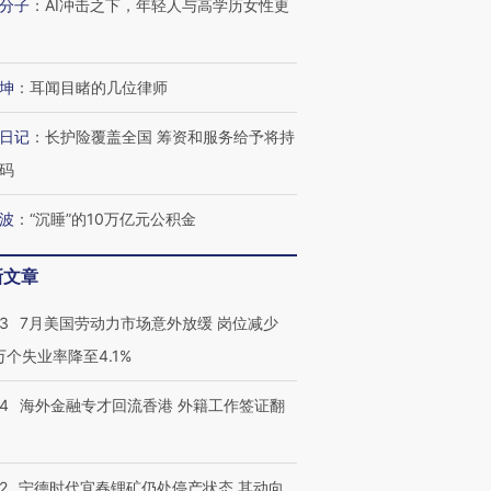
分子
：
AI冲击之下，年轻人与高学历女性更
坤
：
耳闻目睹的几位律师
日记
：
长护险覆盖全国 筹资和服务给予将持
码
波
：
“沉睡”的10万亿元公积金
新文章
43
7月美国劳动力市场意外放缓 岗位减少
3万个失业率降至4.1%
14
海外金融专才回流香港 外籍工作签证翻
2
宁德时代宜春锂矿仍处停产状态 其动向