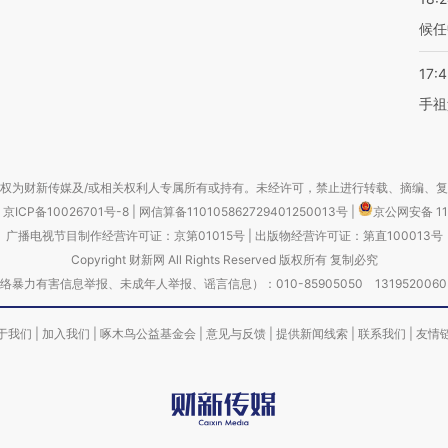
候任
17:
手祖
权为财新传媒及/或相关权利人专属所有或持有。未经许可，禁止进行转载、摘编、
京ICP备10026701号-8
|
网信算备110105862729401250013号
|
京公网安备 11
广播电视节目制作经营许可证：京第01015号
|
出版物经营许可证：第直100013号
Copyright 财新网 All Rights Reserved 版权所有 复制必究
害信息举报、未成年人举报、谣言信息）：010-85905050 13195200605 举报邮
于我们
|
加入我们
|
啄木鸟公益基金会
|
意见与反馈
|
提供新闻线索
|
联系我们
|
友情