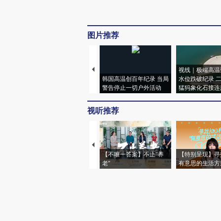
图片推荐
视线｜极端高温
韩国高温创百年纪录 当局
水位跌破纪录 
警告停止一切户外活动
猛犸象化石接连
视听推荐
【不唯一答案】不止“养
【特别呈现】寻
老”
有意思的生活方