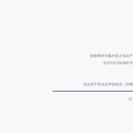
财新网所刊载内容之知识产
京ICP证090880号
违法和不良信息举报电话（涉网络暴力有
关