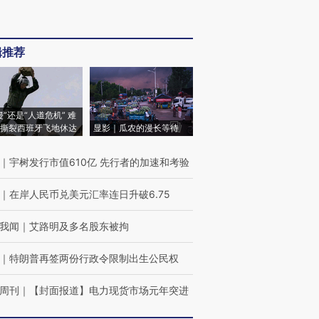
辑推荐
侵”还是“人道危机” 难
撕裂西班牙飞地休达
显影｜瓜农的漫长等待
｜
宇树发行市值610亿 先行者的加速和考验
｜
在岸人民币兑美元汇率连日升破6.75
我闻
｜
艾路明及多名股东被拘
｜
特朗普再签两份行政令限制出生公民权
周刊
｜
【封面报道】电力现货市场元年突进