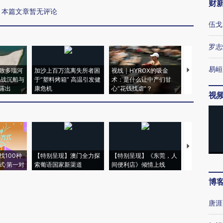
财
本篇文章暂无评论
伍戈
罗志
易峘
致多瑙河
加沙上百万流离失所者困
视线｜HYROX的吸金
马航飞行员
二战沉船与
于“塑料烤箱” 高温引发健
术：是什么让中产们甘
粒摇头丸 尿
露出
康危机
心“花钱找虐”？
毒品
视
【推广】走
找100种
【特别呈现】澳门全力探
【特别呈现】《东莞，人
会，让数智科
式·第一对
索葡语国家新渠道
间便利店》倾情上线
业
博
唐涯