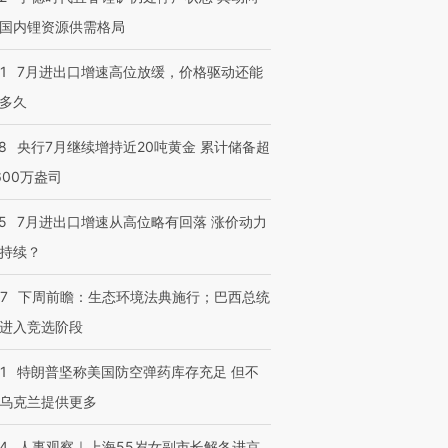
国内锂资源供需格局
1
7月进出口增速高位放缓，价格驱动还能
多久
8
央行7月继续增持近20吨黄金 累计储备超
600万盎司
5
7月进出口增速从高位略有回落 涨价动力
持续？
07
下周前瞻：生态环境法典施行；巴西总统
进入竞选阶段
1
特朗普坚称美国防空弹药库存充足 但不
乌克兰提供更多
24
人事观察｜上海55岁女副市长解冬进京