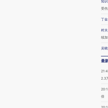
知识
受伤
丁金
村夫
续加
吴晓
最
21:
2.
20:
倍
20:1