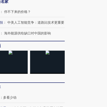
新名家
：
停不下来的价格？
恒
：
中美人工智能竞争：道路比技术更重要
：
海外能源供给缺口对中国的影响
跨国走私7万
视线｜被称为“蟑螂”的印
视线｜“入侵”还是“人道危
检体内含3种
度Z世代 用街头抗争将教
机”？难民潮撕裂西班牙
秘鲁纳斯
育部长拱下台
飞地休达
13人遇难
频
进第四届链博
【商旅对话】华住集团
技“链”接产
【特别呈现】寻找100种
CFO：不靠规模取胜，华
【特别呈
有意思的生活方式·第三对
住三大增长引擎是什么？
有意思的
客
：
多看少动