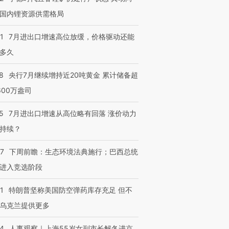
国内锂资源供需格局
1
7月进出口增速高位放缓，价格驱动还能
多久
8
央行7月继续增持近20吨黄金 累计储备超
600万盎司
5
7月进出口增速从高位略有回落 涨价动力
持续？
07
下周前瞻：生态环境法典施行；巴西总统
进入竞选阶段
1
特朗普坚称美国防空弹药库存充足 但不
乌克兰提供更多
24
人事观察｜上海55岁女副市长解冬进京