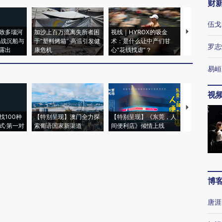
财
伍戈
致多瑙河
加沙上百万流离失所者困
视线｜HYROX的吸金
马航飞行员
二战沉船与
于“塑料烤箱” 高温引发健
术：是什么让中产们甘
粒摇头丸 尿
罗志
露出
康危机
心“花钱找虐”？
毒品
易峘
视
【推广】走
找100种
【特别呈现】澳门全力探
【特别呈现】《东莞，人
会，让数智科
式·第一对
索葡语国家新渠道
间便利店》倾情上线
业
博
唐涯