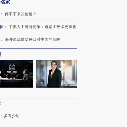
新名家
：
停不下来的价格？
跨国走私7万
视线｜被称为“蟑螂”的印
视线｜“入侵”还是“人道危
检体内含3种
度Z世代 用街头抗争将教
机”？难民潮撕裂西班牙
秘鲁纳斯
恒
：
中美人工智能竞争：道路比技术更重要
育部长拱下台
飞地休达
13人遇难
：
海外能源供给缺口对中国的影响
频
进第四届链博
【商旅对话】华住集团
技“链”接产
【特别呈现】寻找100种
CFO：不靠规模取胜，华
【特别呈
有意思的生活方式·第三对
住三大增长引擎是什么？
有意思的
客
：
多看少动