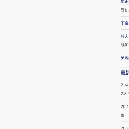
知识
受伤
丁金
村夫
续加
吴晓
最
21:
2.
20:
倍
20:1