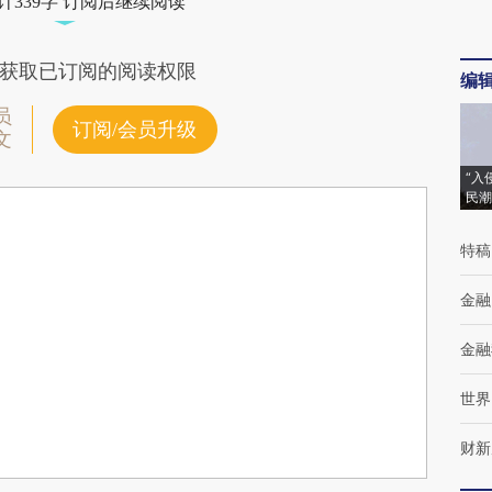
计339字 订阅后继续阅读
获取已订阅的阅读权限
编
员
订阅/会员升级
文
“入
民潮
特稿
金融
金融
世界
财新