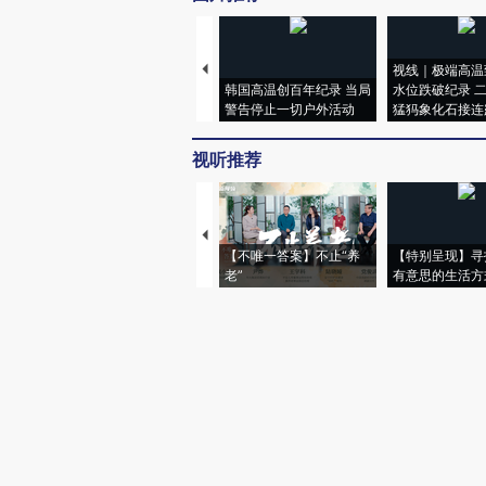
视线｜极端高温
韩国高温创百年纪录 当局
水位跌破纪录 
警告停止一切户外活动
猛犸象化石接连
视听推荐
【不唯一答案】不止“养
【特别呈现】寻
老”
有意思的生活方