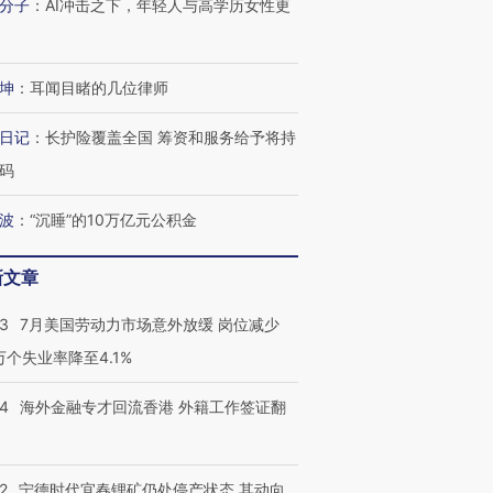
分子
：
AI冲击之下，年轻人与高学历女性更
坤
：
耳闻目睹的几位律师
日记
：
长护险覆盖全国 筹资和服务给予将持
码
波
：
“沉睡”的10万亿元公积金
新文章
43
7月美国劳动力市场意外放缓 岗位减少
3万个失业率降至4.1%
14
海外金融专才回流香港 外籍工作签证翻
2
宁德时代宜春锂矿仍处停产状态 其动向