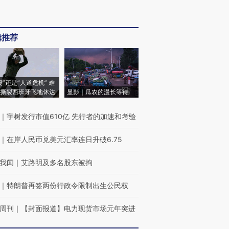
辑推荐
侵”还是“人道危机” 难
撕裂西班牙飞地休达
显影｜瓜农的漫长等待
｜
宇树发行市值610亿 先行者的加速和考验
｜
在岸人民币兑美元汇率连日升破6.75
我闻
｜
艾路明及多名股东被拘
｜
特朗普再签两份行政令限制出生公民权
周刊
｜
【封面报道】电力现货市场元年突进