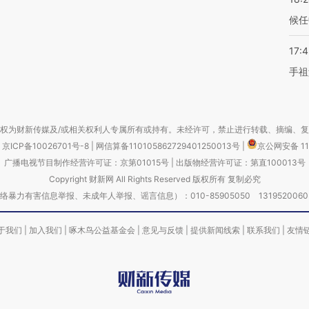
候任
17:
手祖
权为财新传媒及/或相关权利人专属所有或持有。未经许可，禁止进行转载、摘编、
京ICP备10026701号-8
|
网信算备110105862729401250013号
|
京公网安备 11
广播电视节目制作经营许可证：京第01015号
|
出版物经营许可证：第直100013号
Copyright 财新网 All Rights Reserved 版权所有 复制必究
害信息举报、未成年人举报、谣言信息）：010-85905050 13195200605 举报邮
于我们
|
加入我们
|
啄木鸟公益基金会
|
意见与反馈
|
提供新闻线索
|
联系我们
|
友情