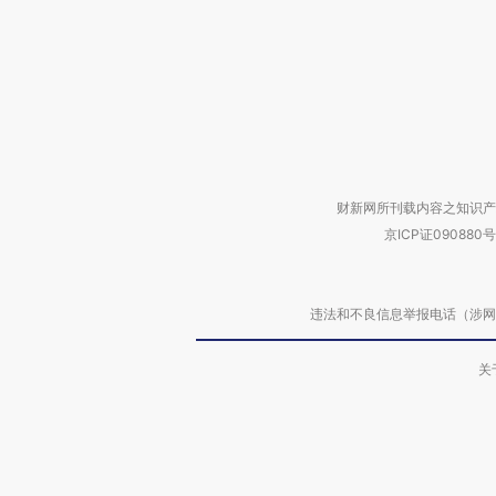
财新网所刊载内容之知识产
京ICP证090880号
违法和不良信息举报电话（涉网络暴力有
关